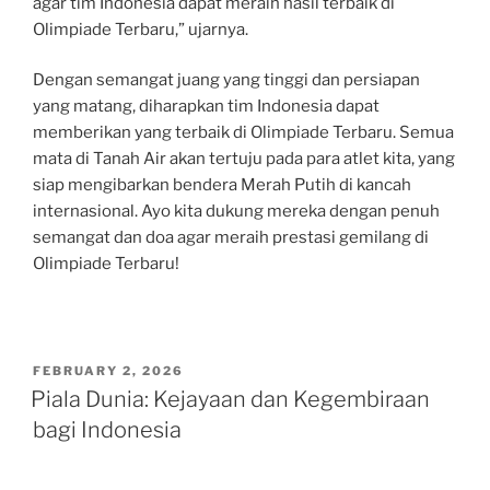
agar tim Indonesia dapat meraih hasil terbaik di
Olimpiade Terbaru,” ujarnya.
Dengan semangat juang yang tinggi dan persiapan
yang matang, diharapkan tim Indonesia dapat
memberikan yang terbaik di Olimpiade Terbaru. Semua
mata di Tanah Air akan tertuju pada para atlet kita, yang
siap mengibarkan bendera Merah Putih di kancah
internasional. Ayo kita dukung mereka dengan penuh
semangat dan doa agar meraih prestasi gemilang di
Olimpiade Terbaru!
POSTED
FEBRUARY 2, 2026
ON
Piala Dunia: Kejayaan dan Kegembiraan
bagi Indonesia