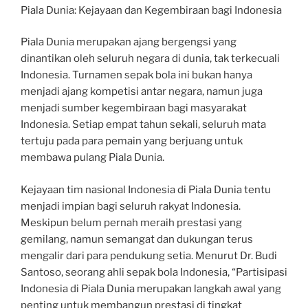
Piala Dunia: Kejayaan dan Kegembiraan bagi Indonesia
Piala Dunia merupakan ajang bergengsi yang
dinantikan oleh seluruh negara di dunia, tak terkecuali
Indonesia. Turnamen sepak bola ini bukan hanya
menjadi ajang kompetisi antar negara, namun juga
menjadi sumber kegembiraan bagi masyarakat
Indonesia. Setiap empat tahun sekali, seluruh mata
tertuju pada para pemain yang berjuang untuk
membawa pulang Piala Dunia.
Kejayaan tim nasional Indonesia di Piala Dunia tentu
menjadi impian bagi seluruh rakyat Indonesia.
Meskipun belum pernah meraih prestasi yang
gemilang, namun semangat dan dukungan terus
mengalir dari para pendukung setia. Menurut Dr. Budi
Santoso, seorang ahli sepak bola Indonesia, “Partisipasi
Indonesia di Piala Dunia merupakan langkah awal yang
penting untuk membangun prestasi di tingkat