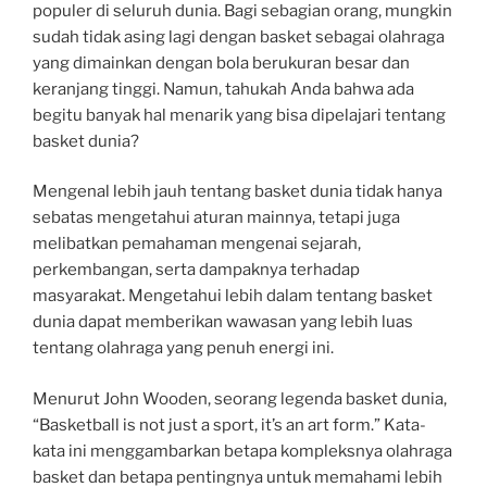
populer di seluruh dunia. Bagi sebagian orang, mungkin
sudah tidak asing lagi dengan basket sebagai olahraga
yang dimainkan dengan bola berukuran besar dan
keranjang tinggi. Namun, tahukah Anda bahwa ada
begitu banyak hal menarik yang bisa dipelajari tentang
basket dunia?
Mengenal lebih jauh tentang basket dunia tidak hanya
sebatas mengetahui aturan mainnya, tetapi juga
melibatkan pemahaman mengenai sejarah,
perkembangan, serta dampaknya terhadap
masyarakat. Mengetahui lebih dalam tentang basket
dunia dapat memberikan wawasan yang lebih luas
tentang olahraga yang penuh energi ini.
Menurut John Wooden, seorang legenda basket dunia,
“Basketball is not just a sport, it’s an art form.” Kata-
kata ini menggambarkan betapa kompleksnya olahraga
basket dan betapa pentingnya untuk memahami lebih