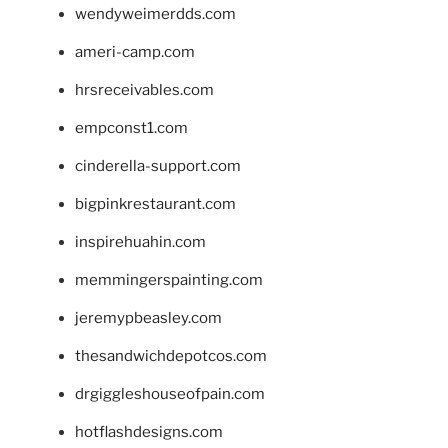
wendyweimerdds.com
ameri-camp.com
hrsreceivables.com
empconst1.com
cinderella-support.com
bigpinkrestaurant.com
inspirehuahin.com
memmingerspainting.com
jeremypbeasley.com
thesandwichdepotcos.com
drgiggleshouseofpain.com
hotflashdesigns.com