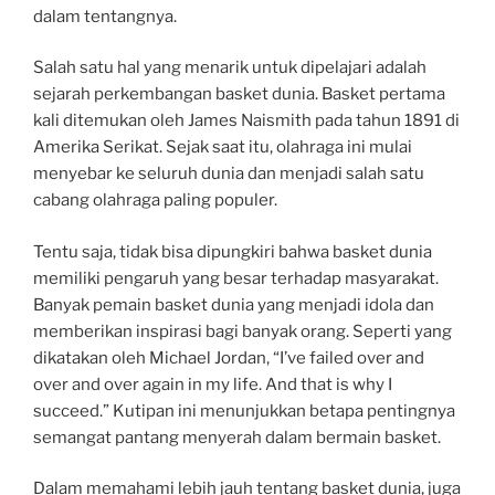
dalam tentangnya.
Salah satu hal yang menarik untuk dipelajari adalah
sejarah perkembangan basket dunia. Basket pertama
kali ditemukan oleh James Naismith pada tahun 1891 di
Amerika Serikat. Sejak saat itu, olahraga ini mulai
menyebar ke seluruh dunia dan menjadi salah satu
cabang olahraga paling populer.
Tentu saja, tidak bisa dipungkiri bahwa basket dunia
memiliki pengaruh yang besar terhadap masyarakat.
Banyak pemain basket dunia yang menjadi idola dan
memberikan inspirasi bagi banyak orang. Seperti yang
dikatakan oleh Michael Jordan, “I’ve failed over and
over and over again in my life. And that is why I
succeed.” Kutipan ini menunjukkan betapa pentingnya
semangat pantang menyerah dalam bermain basket.
Dalam memahami lebih jauh tentang basket dunia, juga