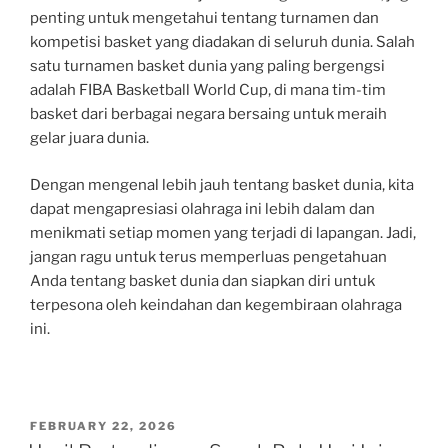
penting untuk mengetahui tentang turnamen dan
kompetisi basket yang diadakan di seluruh dunia. Salah
satu turnamen basket dunia yang paling bergengsi
adalah FIBA Basketball World Cup, di mana tim-tim
basket dari berbagai negara bersaing untuk meraih
gelar juara dunia.
Dengan mengenal lebih jauh tentang basket dunia, kita
dapat mengapresiasi olahraga ini lebih dalam dan
menikmati setiap momen yang terjadi di lapangan. Jadi,
jangan ragu untuk terus memperluas pengetahuan
Anda tentang basket dunia dan siapkan diri untuk
terpesona oleh keindahan dan kegembiraan olahraga
ini.
POSTED
FEBRUARY 22, 2026
ON