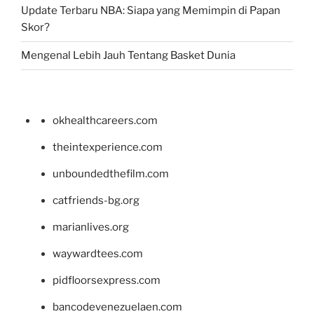
Update Terbaru NBA: Siapa yang Memimpin di Papan
Skor?
Mengenal Lebih Jauh Tentang Basket Dunia
okhealthcareers.com
theintexperience.com
unboundedthefilm.com
catfriends-bg.org
marianlives.org
waywardtees.com
pidfloorsexpress.com
bancodevenezuelaen.com