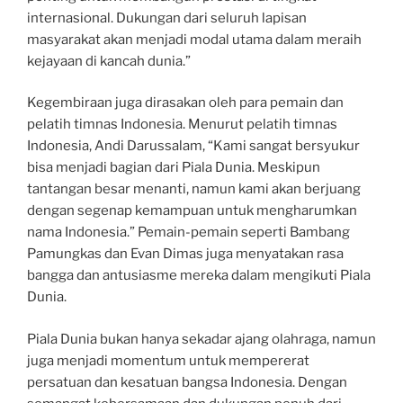
internasional. Dukungan dari seluruh lapisan
masyarakat akan menjadi modal utama dalam meraih
kejayaan di kancah dunia.”
Kegembiraan juga dirasakan oleh para pemain dan
pelatih timnas Indonesia. Menurut pelatih timnas
Indonesia, Andi Darussalam, “Kami sangat bersyukur
bisa menjadi bagian dari Piala Dunia. Meskipun
tantangan besar menanti, namun kami akan berjuang
dengan segenap kemampuan untuk mengharumkan
nama Indonesia.” Pemain-pemain seperti Bambang
Pamungkas dan Evan Dimas juga menyatakan rasa
bangga dan antusiasme mereka dalam mengikuti Piala
Dunia.
Piala Dunia bukan hanya sekadar ajang olahraga, namun
juga menjadi momentum untuk mempererat
persatuan dan kesatuan bangsa Indonesia. Dengan