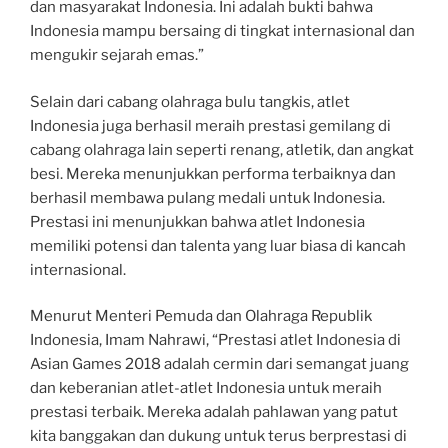
dan masyarakat Indonesia. Ini adalah bukti bahwa
Indonesia mampu bersaing di tingkat internasional dan
mengukir sejarah emas.”
Selain dari cabang olahraga bulu tangkis, atlet
Indonesia juga berhasil meraih prestasi gemilang di
cabang olahraga lain seperti renang, atletik, dan angkat
besi. Mereka menunjukkan performa terbaiknya dan
berhasil membawa pulang medali untuk Indonesia.
Prestasi ini menunjukkan bahwa atlet Indonesia
memiliki potensi dan talenta yang luar biasa di kancah
internasional.
Menurut Menteri Pemuda dan Olahraga Republik
Indonesia, Imam Nahrawi, “Prestasi atlet Indonesia di
Asian Games 2018 adalah cermin dari semangat juang
dan keberanian atlet-atlet Indonesia untuk meraih
prestasi terbaik. Mereka adalah pahlawan yang patut
kita banggakan dan dukung untuk terus berprestasi di