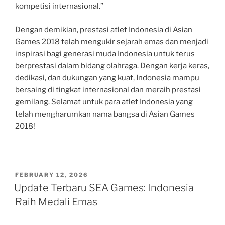
kompetisi internasional.”
Dengan demikian, prestasi atlet Indonesia di Asian
Games 2018 telah mengukir sejarah emas dan menjadi
inspirasi bagi generasi muda Indonesia untuk terus
berprestasi dalam bidang olahraga. Dengan kerja keras,
dedikasi, dan dukungan yang kuat, Indonesia mampu
bersaing di tingkat internasional dan meraih prestasi
gemilang. Selamat untuk para atlet Indonesia yang
telah mengharumkan nama bangsa di Asian Games
2018!
POSTED
FEBRUARY 12, 2026
ON
Update Terbaru SEA Games: Indonesia
Raih Medali Emas