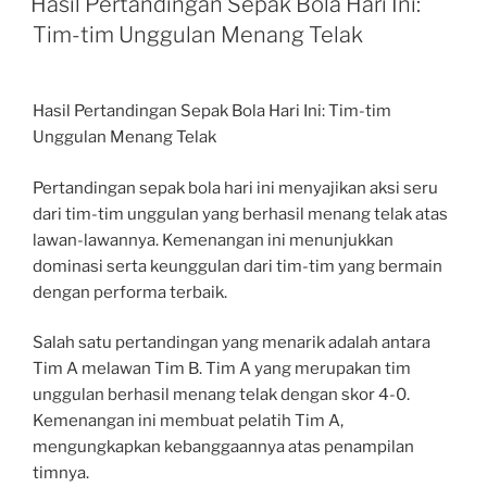
Hasil Pertandingan Sepak Bola Hari Ini:
Tim-tim Unggulan Menang Telak
Hasil Pertandingan Sepak Bola Hari Ini: Tim-tim
Unggulan Menang Telak
Pertandingan sepak bola hari ini menyajikan aksi seru
dari tim-tim unggulan yang berhasil menang telak atas
lawan-lawannya. Kemenangan ini menunjukkan
dominasi serta keunggulan dari tim-tim yang bermain
dengan performa terbaik.
Salah satu pertandingan yang menarik adalah antara
Tim A melawan Tim B. Tim A yang merupakan tim
unggulan berhasil menang telak dengan skor 4-0.
Kemenangan ini membuat pelatih Tim A,
mengungkapkan kebanggaannya atas penampilan
timnya.