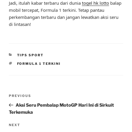
Jadi, itulah kabar terbaru dari dunia
togel hk lotto
balap
mobil tercepat, Formula 1 terkini. Tetap pantau
perkembangan terbaru dan jangan lewatkan aksi seru
di lintasan!
CATEGORIES
TIPS SPORT
TAGS
FORMULA 1 TERKINI
Post
Previous
PREVIOUS
navigation
Post
Aksi Seru Pembalap MotoGP Hari Ini di Sirkuit
Terkemuka
Next
NEXT