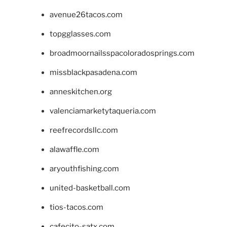
avenue26tacos.com
topgglasses.com
broadmoornailsspacoloradosprings.com
missblackpasadena.com
anneskitchen.org
valenciamarketytaqueria.com
reefrecordsllc.com
alawaffle.com
aryouthfishing.com
united-basketball.com
tios-tacos.com
cafecito-satx.com