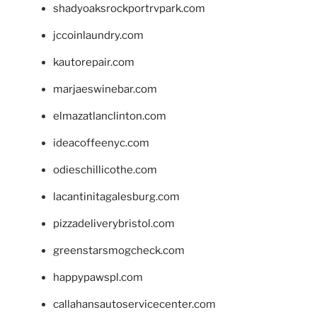
shadyoaksrockportrvpark.com
jccoinlaundry.com
kautorepair.com
marjaeswinebar.com
elmazatlanclinton.com
ideacoffeenyc.com
odieschillicothe.com
lacantinitagalesburg.com
pizzadeliverybristol.com
greenstarsmogcheck.com
happypawspl.com
callahansautoservicecenter.com