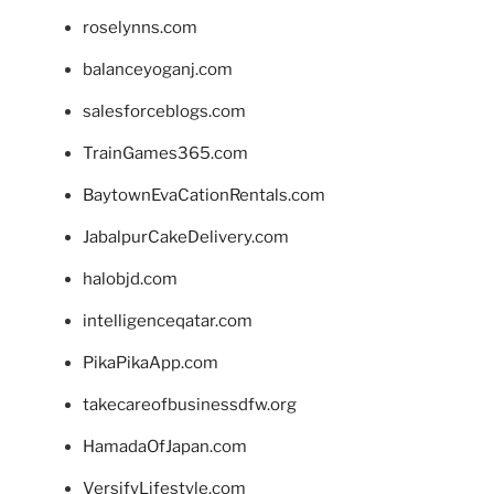
roselynns.com
balanceyoganj.com
salesforceblogs.com
TrainGames365.com
BaytownEvaCationRentals.com
JabalpurCakeDelivery.com
halobjd.com
intelligenceqatar.com
PikaPikaApp.com
takecareofbusinessdfw.org
HamadaOfJapan.com
VersifyLifestyle.com