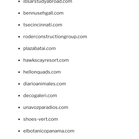
ibsarstudyabroad.com
bennusehgall.com
tsecincinnati.com
roderconstructiongroup.com
plazabatai.com
hawkscayresort.com
hellonquads.com
diarioanimales.com
decogaleri.com
unavozparadios.com
shoes-vert.com
elbotanicopanama.com