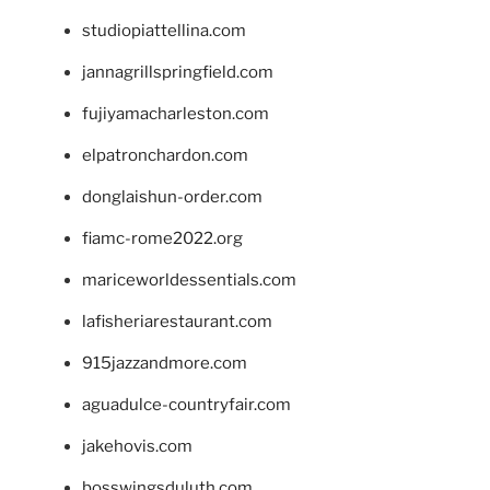
studiopiattellina.com
jannagrillspringfield.com
fujiyamacharleston.com
elpatronchardon.com
donglaishun-order.com
fiamc-rome2022.org
mariceworldessentials.com
lafisheriarestaurant.com
915jazzandmore.com
aguadulce-countryfair.com
jakehovis.com
bosswingsduluth.com