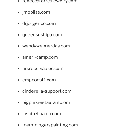
rebeccatorresjewelry.com
jmpbliss.com
drjorgerico.com
queensushipa.com
wendyweimerdds.com
ameri-camp.com
hrsreceivables.com
empconst1.com
cinderella-support.com
bigpinkrestaurant.com
inspirehuahin.com
memmingerspainting.com