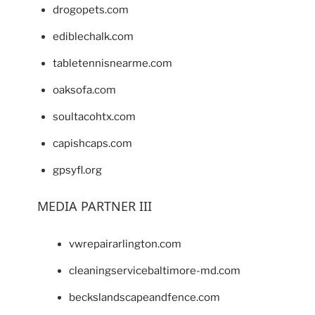
drogopets.com
ediblechalk.com
tabletennisnearme.com
oaksofa.com
soultacohtx.com
capishcaps.com
gpsyfl.org
MEDIA PARTNER III
vwrepairarlington.com
cleaningservicebaltimore-md.com
beckslandscapeandfence.com