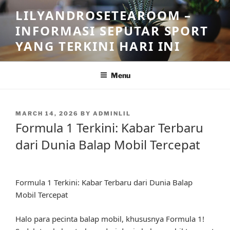
Skip
LILYANDROSETEAROOM –
to
INFORMASI SEPUTAR SPORT
content
YANG TERKINI HARI INI
Menu
POSTED
MARCH 14, 2026
BY
ADMINLIL
ON
Formula 1 Terkini: Kabar Terbaru
dari Dunia Balap Mobil Tercepat
Formula 1 Terkini: Kabar Terbaru dari Dunia Balap
Mobil Tercepat
Halo para pecinta balap mobil, khususnya Formula 1!