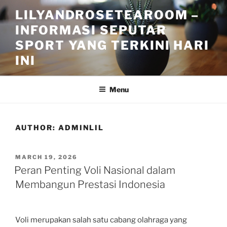
Skip
LILYANDROSETEAROOM –
to
INFORMASI SEPUTAR
content
SPORT YANG TERKINI HARI
INI
Menu
AUTHOR:
ADMINLIL
POSTED
MARCH 19, 2026
ON
Peran Penting Voli Nasional dalam
Membangun Prestasi Indonesia
Voli merupakan salah satu cabang olahraga yang