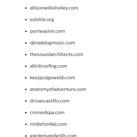
allisonwillisholley.com
solslite.org
portwayinn.com
djmaddogmusic.com
thesoundarchitects.com
allin1roofing.com
keepjudgewebb.com
anatomyofadventure.com
drivancastillo.com
cmmedspa.com
midletontkd.com
gardensandgrills.com