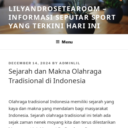
Skip
LILYANDROSETEAROOM –
to
INFORMASI SEPUTAR SPORT
content
YANG TERKINI HARI INI
Menu
POSTED
DECEMBER 14, 2024
BY
ADMINLIL
ON
Sejarah dan Makna Olahraga
Tradisional di Indonesia
Olahraga tradisional Indonesia memiliki sejarah yang
kaya dan makna yang mendalam bagi masyarakat
Indonesia. Sejarah olahraga tradisional ini telah ada
sejak zaman nenek moyang kita dan terus dilestarikan