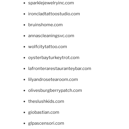
sparklejewelryinc.com
ironcladtattoostudio.com
bruinshome.com
annascleaningsvc.com
wolfcitytattoo.com
oysterbayturkeytrot.com
lafronterarestauranteybar.com
lilyandrosetearoom.com
olivesburgberrypatch.com
theslushkids.com
giobastian.com
glpascensori.com