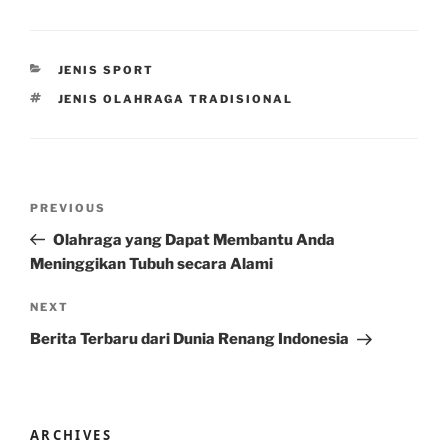
CATEGORIES
JENIS SPORT
TAGS
JENIS OLAHRAGA TRADISIONAL
Post
Previous
PREVIOUS
navigation
Post
Olahraga yang Dapat Membantu Anda
Meninggikan Tubuh secara Alami
Next
NEXT
Post
Berita Terbaru dari Dunia Renang Indonesia
ARCHIVES