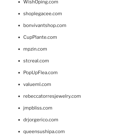
WishOping.com
shoplegacee.com
bonvivantshop.com
CupPlante.com
mpzin.com
stcreal.com
PopUpFlea.com
valueml.com
rebeccatorresjewelry.com
jmpbliss.com
drjorgerico.com
queensushipa.com