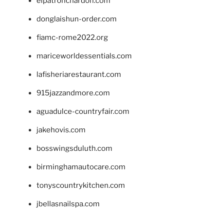
elpatronchardon.com
donglaishun-order.com
fiamc-rome2022.org
mariceworldessentials.com
lafisheriarestaurant.com
915jazzandmore.com
aguadulce-countryfair.com
jakehovis.com
bosswingsduluth.com
birminghamautocare.com
tonyscountrykitchen.com
jbellasnailspa.com