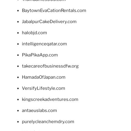
BaytownEvaCationRentals.com
JabalpurCakeDelivery.com
halobjd.com
intelligenceqatar.com
PikaPikaApp.com
takecareofbusinessdfw.org
HamadaOfJapan.com
VersifyLifestyle.com
kingscreekadventures.com
antaeuslabs.com
purelycleanchemdry.com