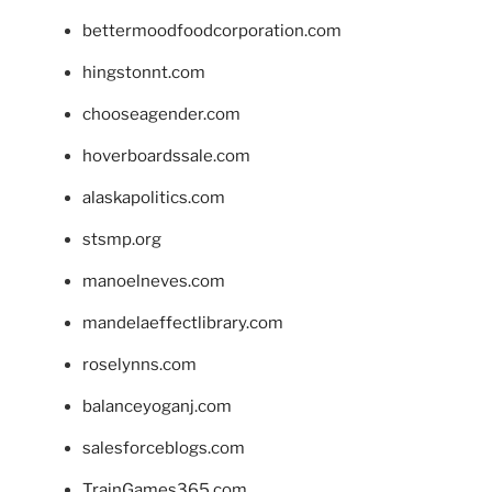
bettermoodfoodcorporation.com
hingstonnt.com
chooseagender.com
hoverboardssale.com
alaskapolitics.com
stsmp.org
manoelneves.com
mandelaeffectlibrary.com
roselynns.com
balanceyoganj.com
salesforceblogs.com
TrainGames365.com