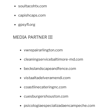
soultacohtx.com
capishcaps.com
gpsyfl.org
MEDIA PARTNER III
vwrepairarlington.com
cleaningservicebaltimore-md.com
beckslandscapeandfence.com
vistaaltadelveramendi.com
coastlinecateringnc.com
cuesburgershouston.com
psicologiaespecializadaencampeche.com