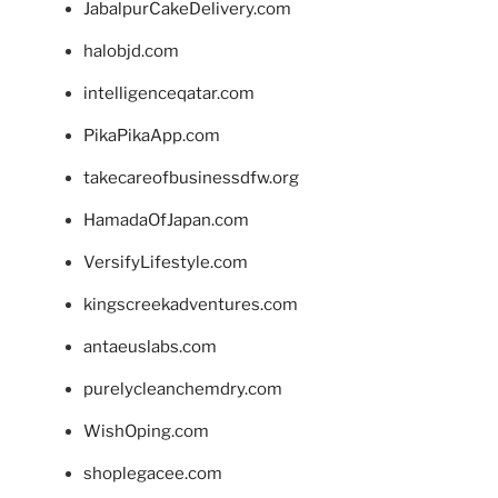
JabalpurCakeDelivery.com
halobjd.com
intelligenceqatar.com
PikaPikaApp.com
takecareofbusinessdfw.org
HamadaOfJapan.com
VersifyLifestyle.com
kingscreekadventures.com
antaeuslabs.com
purelycleanchemdry.com
WishOping.com
shoplegacee.com