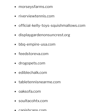
morseysfarms.com
riverviewtennis.com
official-kelly-toys-squishmallows.com
displaygardenonsuncrest.org
bbq-empire-usa.com
feedstoreva.com
drogopets.com
ediblechalk.com
tabletennisnearme.com
oaksofa.com
soultacohtx.com
capishcaps.com