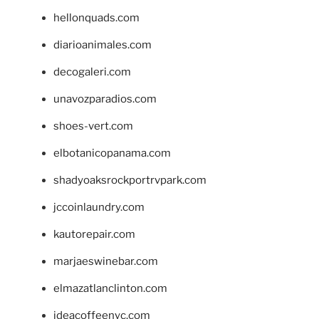
hellonquads.com
diarioanimales.com
decogaleri.com
unavozparadios.com
shoes-vert.com
elbotanicopanama.com
shadyoaksrockportrvpark.com
jccoinlaundry.com
kautorepair.com
marjaeswinebar.com
elmazatlanclinton.com
ideacoffeenyc.com