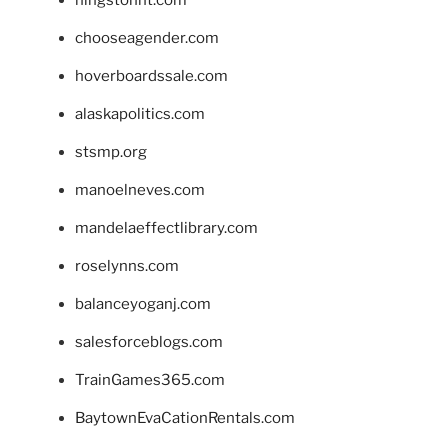
hingstonnt.com
chooseagender.com
hoverboardssale.com
alaskapolitics.com
stsmp.org
manoelneves.com
mandelaeffectlibrary.com
roselynns.com
balanceyoganj.com
salesforceblogs.com
TrainGames365.com
BaytownEvaCationRentals.com