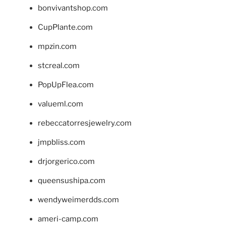
bonvivantshop.com
CupPlante.com
mpzin.com
stcreal.com
PopUpFlea.com
valueml.com
rebeccatorresjewelry.com
jmpbliss.com
drjorgerico.com
queensushipa.com
wendyweimerdds.com
ameri-camp.com