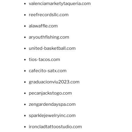
valenciamarketytaqueria.com
reefrecordsllc.com
alawaffle.com
aryouthfishing.com
united-basketball.com
tios-tacos.com
cafecito-satx.com
graduacionviu2023.com
pecanjackstogo.com
zengardendayspa.com
sparklejewelryinc.com
ironcladtattoostudio.com