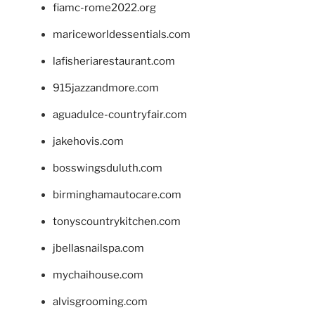
fiamc-rome2022.org
mariceworldessentials.com
lafisheriarestaurant.com
915jazzandmore.com
aguadulce-countryfair.com
jakehovis.com
bosswingsduluth.com
birminghamautocare.com
tonyscountrykitchen.com
jbellasnailspa.com
mychaihouse.com
alvisgrooming.com