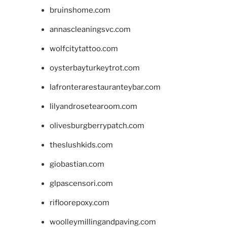
bruinshome.com
annascleaningsvc.com
wolfcitytattoo.com
oysterbayturkeytrot.com
lafronterarestauranteybar.com
lilyandrosetearoom.com
olivesburgberrypatch.com
theslushkids.com
giobastian.com
glpascensori.com
rifloorepoxy.com
woolleymillingandpaving.com