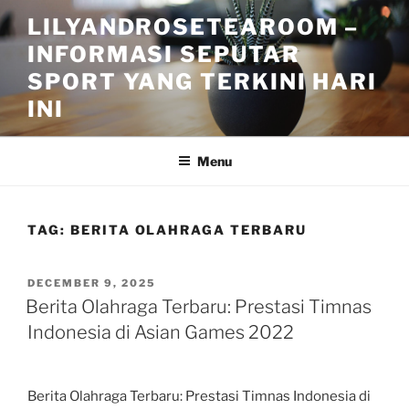
Skip
LILYANDROSETEAROOM –
to
INFORMASI SEPUTAR
content
SPORT YANG TERKINI HARI
INI
Menu
TAG:
BERITA OLAHRAGA TERBARU
POSTED
DECEMBER 9, 2025
ON
Berita Olahraga Terbaru: Prestasi Timnas
Indonesia di Asian Games 2022
Berita Olahraga Terbaru: Prestasi Timnas Indonesia di