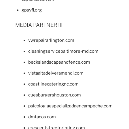
gpsyfl.org
MEDIA PARTNER III
vwrepairarlington.com
cleaningservicebaltimore-md.com
beckslandscapeandfence.com
vistaaltadelveramendi.com
coastlinecateringnc.com
cuesburgershouston.com
psicologiaespecializadaencampeche.com
dmtacos.com
crescentstreetprinting.com