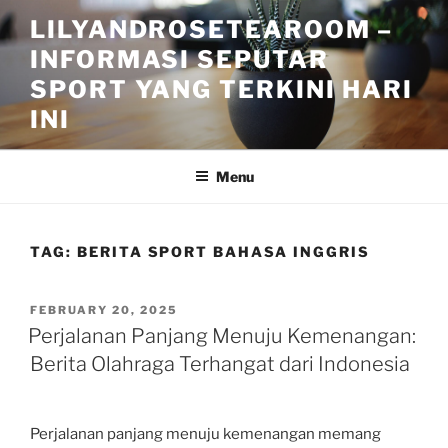
Skip
LILYANDROSETEAROOM –
to
INFORMASI SEPUTAR
content
SPORT YANG TERKINI HARI
INI
Menu
TAG:
BERITA SPORT BAHASA INGGRIS
POSTED
FEBRUARY 20, 2025
ON
Perjalanan Panjang Menuju Kemenangan:
Berita Olahraga Terhangat dari Indonesia
Perjalanan panjang menuju kemenangan memang