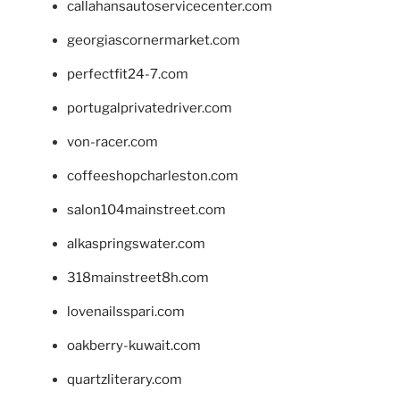
callahansautoservicecenter.com
georgiascornermarket.com
perfectfit24-7.com
portugalprivatedriver.com
von-racer.com
coffeeshopcharleston.com
salon104mainstreet.com
alkaspringswater.com
318mainstreet8h.com
lovenailsspari.com
oakberry-kuwait.com
quartzliterary.com