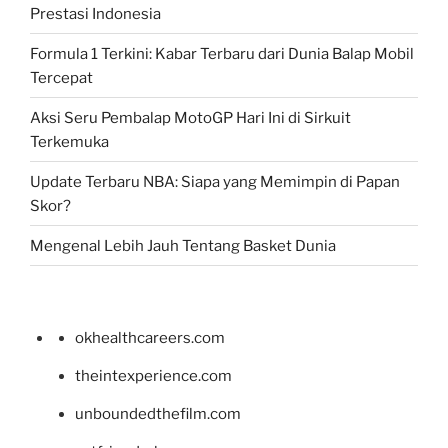
Prestasi Indonesia
Formula 1 Terkini: Kabar Terbaru dari Dunia Balap Mobil
Tercepat
Aksi Seru Pembalap MotoGP Hari Ini di Sirkuit
Terkemuka
Update Terbaru NBA: Siapa yang Memimpin di Papan
Skor?
Mengenal Lebih Jauh Tentang Basket Dunia
okhealthcareers.com
theintexperience.com
unboundedthefilm.com