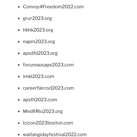
Convoy4Freedom2022.com
grur2023.org
hkhk2023.org
napm2023.org
apsdfd2023.org
forumausape2023.com
imkl2023.com
careerfaircsd2023.com
apsth2023.com
MedItRio2023.org
lcicon2023boston.com
waitangidayfestival2022.com