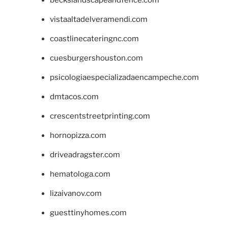
vistaaltadelveramendi.com
coastlinecateringnc.com
cuesburgershouston.com
psicologiaespecializadaencampeche.com
dmtacos.com
crescentstreetprinting.com
hornopizza.com
driveadragster.com
hematologa.com
lizaivanov.com
guesttinyhomes.com