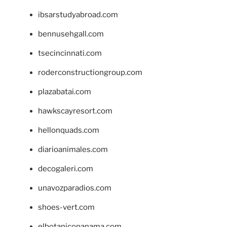
ibsarstudyabroad.com
bennusehgall.com
tsecincinnati.com
roderconstructiongroup.com
plazabatai.com
hawkscayresort.com
hellonquads.com
diarioanimales.com
decogaleri.com
unavozparadios.com
shoes-vert.com
elbotanicopanama.com