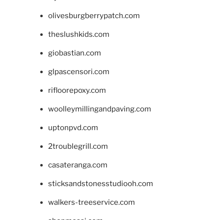
olivesburgberrypatch.com
theslushkids.com
giobastian.com
glpascensori.com
rifloorepoxy.com
woolleymillingandpaving.com
uptonpvd.com
2troublegrill.com
casateranga.com
sticksandstonesstudiooh.com
walkers-treeservice.com