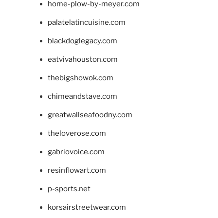
home-plow-by-meyer.com
palatelatincuisine.com
blackdoglegacy.com
eatvivahouston.com
thebigshowok.com
chimeandstave.com
greatwallseafoodny.com
theloverose.com
gabriovoice.com
resinflowart.com
p-sports.net
korsairstreetwear.com