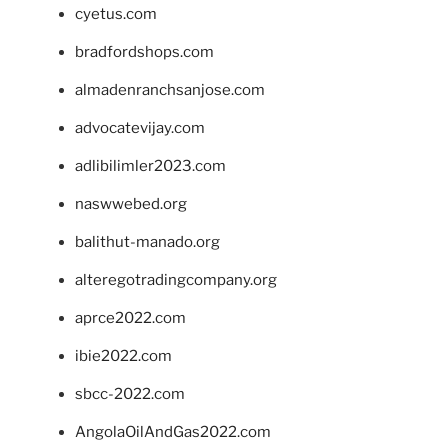
cyetus.com
bradfordshops.com
almadenranchsanjose.com
advocatevijay.com
adlibilimler2023.com
naswwebed.org
balithut-manado.org
alteregotradingcompany.org
aprce2022.com
ibie2022.com
sbcc-2022.com
AngolaOilAndGas2022.com