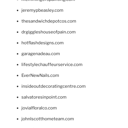
jeremypbeasley.com
thesandwichdepotcos.com
drgiggleshouseofpain.com
hotflashdesigns.com
garagenadeau.com
lifestylechauffeurservice.com
EverNewNails.com
insideoutdecoratingcentre.com
salvatoresinpoint.com
jovialfloralco.com
johnlscotthometeam.com