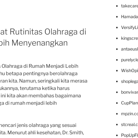
takecar
Hamada
VersifyL
 Rutinitas Olahraga di
kingscr
bih Menyenangkan
antaeus
purelyc
 Olahraga di Rumah Menjadi Lebih
WishOp
u betapa pentingnya berolahraga
ran kita. Namun, seringkali kita merasa
shopleg
kannya, terutama ketika harus
bonviva
li ini kita akan membahas bagaimana
CupPlan
ga di rumah menjadi lebih
mpzin.c
stcreal.
encari jenis olahraga yang sesuai
a. Menurut ahli kesehatan, Dr. Smith,
PopUpFl