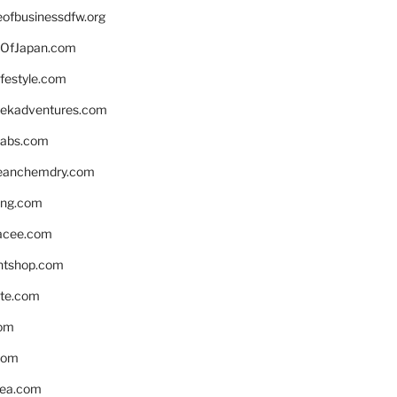
eofbusinessdfw.org
OfJapan.com
ifestyle.com
eekadventures.com
labs.com
leanchemdry.com
ing.com
acee.com
ntshop.com
te.com
om
com
ea.com