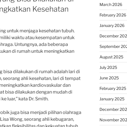
March 2026
ngkatkan Kesehatan
February 2026
January 2026
ing untuk menjaga kesehatan tubuh.
December 20
iliki waktu atau kesempatan untuk
ahraga. Untungnya, ada beberapa
September 20
lakukan di rumah untuk meningkatkan
August 2025
July 2025
g bisa dilakukan di rumah adalah lari di
June 2025
 seorang ahli kesehatan, lari di tempat
k meningkatkan kardiovaskular dan
February 2025
pat bisa dilakukan dengan mudah di
e luar,” kata Dr. Smith.
January 2025
December 20
robik juga bisa menjadi pilihan olahraga
. Lisa Wong, seorang ahli kebugaran,
November 20
kan fleksibilitas dan kekuatan tubuh