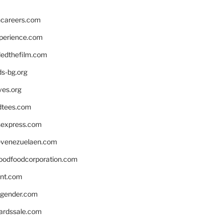
hcareers.com
xperience.com
edthefilm.com
ds-bg.org
ves.org
tees.com
rsexpress.com
venezuelaen.com
oodfoodcorporation.com
nnt.com
gender.com
ardssale.com