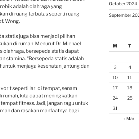
October 2024
robik adalah olahraga yang
an di ruang terbatas seperti ruang
September 20
of. Wong.
 statis juga bisa menjadi pilihan
akukan di rumah. Menurut Dr. Michael
M
T
s olahraga, bersepeda statis dapat
n stamina. “Bersepeda statis adalah
f untuk menjaga kesehatan jantung dan
3
4
10
11
17
18
rit seperti lari di tempat, senam
di rumah, kita dapat meningkatkan
24
25
tempat fitness. Jadi, jangan ragu untuk
31
rumah dan rasakan manfaatnya bagi
« Mar