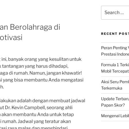
Search
for:
an Berolahraga di
RECENT POS
otivasi
Peran Penting
Prestasi Indon
ini, banyak orang yang kesulitan untuk
Formula 1 Terki
k tantangan yang harus dihadapi,
Mobil Tercepat
raga di rumah. Namun, jangan khawatir!
si yang bisa membantu Anda mengatasi
Aksi Seru Pemba
h.
Terkemuka
Update Terbar
a lakukan adalah dengan membuat jadwal
Papan Skor?
ut Dr. Kevin Campbell, seorang ahli
in akan membantu Anda untuk tetap
Mengenal Lebi
i rumah. Jadwal yang teratur akan
si rasa malas dan menghindari