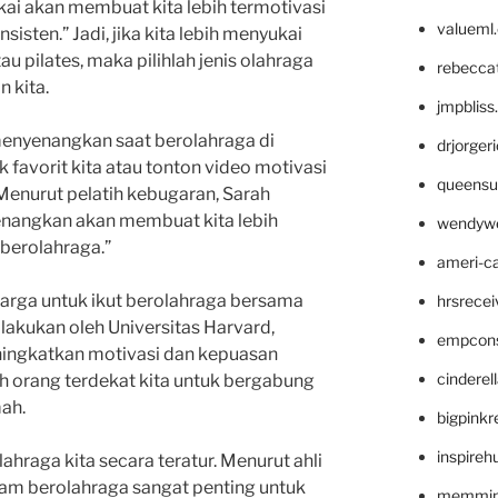
kai akan membuat kita lebih termotivasi
valueml
sten.” Jadi, jika kita lebih menyukai
au pilates, maka pilihlah jenis olahraga
rebecca
n kita.
jmpblis
menyenangkan saat berolahraga di
drjorger
 favorit kita atau tonton video motivasi
queensu
. Menurut pelatih kebugaran, Sarah
nangkan akan membuat kita lebih
wendyw
berolahraga.”
ameri-
uarga untuk ikut berolahraga bersama
hrsrece
ilakukan oleh Universitas Harvard,
empcon
ingkatkan motivasi dan kepuasan
cinderel
ah orang terdekat kita untuk bergabung
mah.
bigpinkr
inspireh
ahraga kita secara teratur. Menurut ahli
dalam berolahraga sangat penting untuk
memming