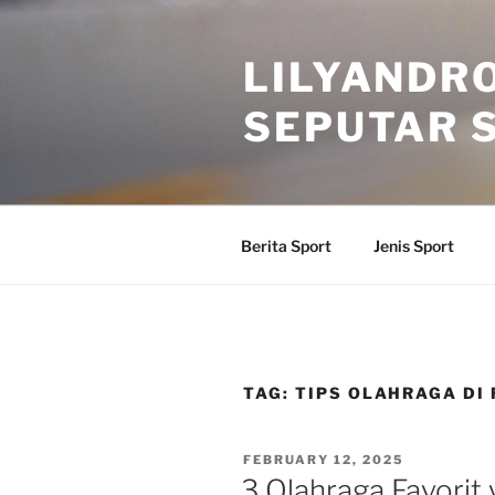
Skip
to
LILYANDR
content
SEPUTAR S
Berita Sport
Jenis Sport
TAG:
TIPS OLAHRAGA DI
POSTED
FEBRUARY 12, 2025
ON
3 Olahraga Favorit 