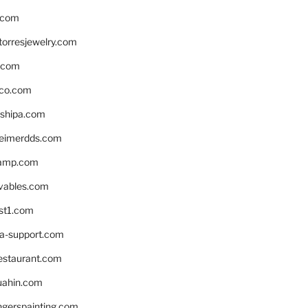
.com
torresjewelry.com
s.com
ico.com
shipa.com
eimerdds.com
camp.com
ivables.com
st1.com
la-support.com
estaurant.com
uahin.com
erspainting.com