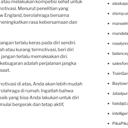
 atau melakukan kompetisi sehat untuk
alaskapo
tivasi. Menurut penelitian yang
stsmp.o
New England, berolahraga bersama
 meningkatkan rasa kebersamaan dan
manoel
mandelae
jangan terlalu keras pada diri sendiri.
roselyn
ah atau kurang termotivasi, beri diri
balance
 jangan terlalu memaksakan diri.
kebugaran adalah perjalanan jangka
salesfo
saat.
TrainG
Baytown
tivasi di atas, Anda akan lebih mudah
olahraga di rumah. Ingatlah bahwa
Jabalpu
baik yang bisa Anda lakukan untuk diri
halobjd
 mulai bergerak dan tetap aktif,
intellig
PikaPik