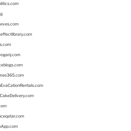
litics.com
rg
neves.com
ffectlibrary.com
ns.com
yoganj.com
rceblogs.com
ames365.com
EvaCationRentals.com
rCakeDelivery.com
.com
enceqatar.com
aApp.com