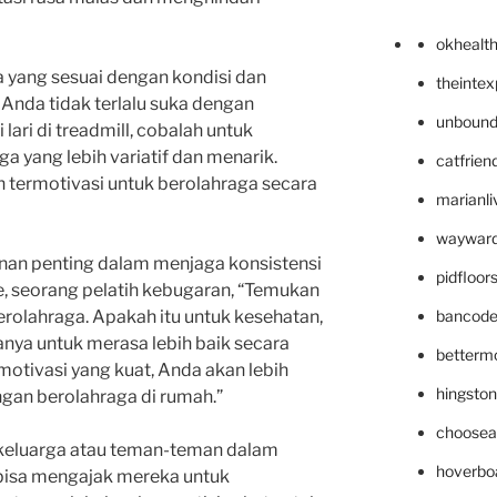
okhealt
aga yang sesuai dengan kondisi dan
theinte
 Anda tidak terlalu suka dengan
unbound
ari di treadmill, cobalah untuk
a yang lebih variatif dan menarik.
catfrien
h termotivasi untuk berolahraga secara
marianli
wayward
an penting dalam menjaga konsistensi
pidfloo
, seorang pelatih kebugaran, “Temukan
bancode
erolahraga. Apakah itu untuk kesehatan,
anya untuk merasa lebih baik secara
betterm
motivasi yang kuat, Anda akan lebih
hingsto
gan berolahraga di rumah.”
choosea
 keluarga atau teman-teman dalam
hoverbo
 bisa mengajak mereka untuk