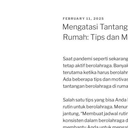
POSTED
FEBRUARY 11, 2025
ON
Mengatasi Tantang
Rumah: Tips dan M
Saat pandemi seperti sekarang 
tetap aktif berolahraga. Banya
terutama ketika harus berolah
Ada beberapa tips dan motiva
tantangan berolahraga di ruma
Salah satu tips yang bisa And
rutin untuk berolahraga. Menur
jantung, “Membuat jadwal rut
konsisten dalam berolahraga d
membantu Anda untuk mengata