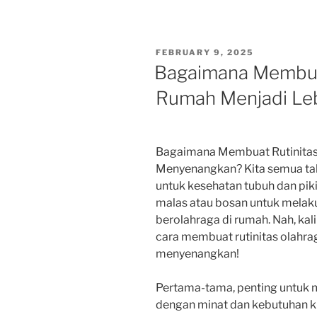
POSTED
FEBRUARY 9, 2025
ON
Bagaimana Membuat
Rumah Menjadi Le
Bagaimana Membuat Rutinitas
Menyenangkan? Kita semua tah
untuk kesehatan tubuh dan piki
malas atau bosan untuk melaku
berolahraga di rumah. Nah, ka
cara membuat rutinitas olahra
menyenangkan!
Pertama-tama, penting untuk m
dengan minat dan kebutuhan kit