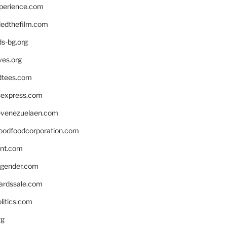
xperience.com
edthefilm.com
ds-bg.org
ves.org
tees.com
rsexpress.com
venezuelaen.com
oodfoodcorporation.com
nnt.com
gender.com
ardssale.com
litics.com
rg