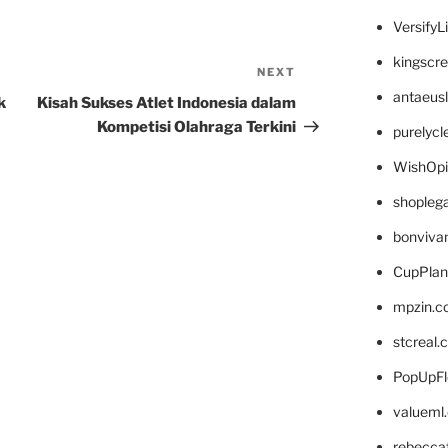
VersifyL
kingscr
NEXT
Next
antaeus
Post
k
Kisah Sukses Atlet Indonesia dalam
Kompetisi Olahraga Terkini
purelyc
WishOp
shopleg
bonviva
CupPlan
mpzin.c
stcreal.
PopUpFl
valueml
rebecca