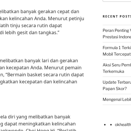
elibatkan banyak gerakan cepat dan
RECENT POST
kan kelincahan Anda. Menurut petinju
tih tinju secara rutin dapat
Peran Penting
lebih gesit dan tangkas.”
Prestasi Indon
Formula 1 Terki
Mobil Tercepat
melibatkan banyak lari dan gerakan
Aksi Seru Pemba
kan kecepatan Anda. Menurut pemain
Terkemuka
an, “Bermain basket secara rutin dapat
katkan kecepatan dan kelincahan
Update Terbar
Papan Skor?
Mengenal Lebi
la diri yang melibatkan banyak
ng dapat meningkatkan kelincahan
okhealt
aekwondo, Choi Hong Hi, “Berlatih