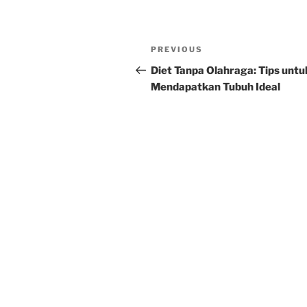
Post
Previous
PREVIOUS
navigation
Post
Diet Tanpa Olahraga: Tips untu
Mendapatkan Tubuh Ideal