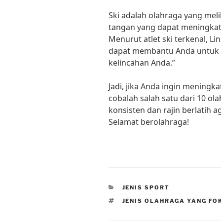
Ski adalah olahraga yang mel
tangan yang dapat meningkat
Menurut atlet ski terkenal, Lin
dapat membantu Anda untuk 
kelincahan Anda.”
Jadi, jika Anda ingin meningk
cobalah salah satu dari 10 ola
konsisten dan rajin berlatih 
Selamat berolahraga!
CATEGORIES
JENIS SPORT
TAGS
JENIS OLAHRAGA YANG FO