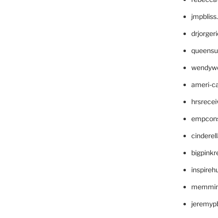
jmpblis
drjorger
queensu
wendyw
ameri-
hrsrece
empcon
cinderel
bigpinkr
inspireh
memming
jeremyp