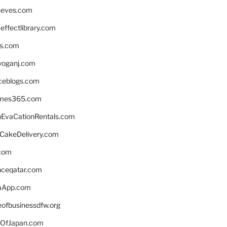
neves.com
ffectlibrary.com
ns.com
yoganj.com
rceblogs.com
ames365.com
EvaCationRentals.com
rCakeDelivery.com
.com
enceqatar.com
aApp.com
eofbusinessdfw.org
OfJapan.com