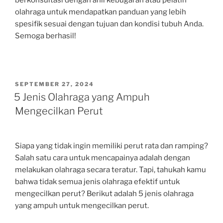
olahraga untuk mendapatkan panduan yang lebih
spesifik sesuai dengan tujuan dan kondisi tubuh Anda.
Semoga berhasil!
POSTED
SEPTEMBER 27, 2024
ON
5 Jenis Olahraga yang Ampuh
Mengecilkan Perut
Siapa yang tidak ingin memiliki perut rata dan ramping?
Salah satu cara untuk mencapainya adalah dengan
melakukan olahraga secara teratur. Tapi, tahukah kamu
bahwa tidak semua jenis olahraga efektif untuk
mengecilkan perut? Berikut adalah 5 jenis olahraga
yang ampuh untuk mengecilkan perut.