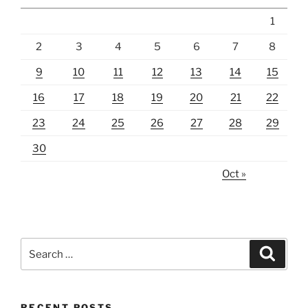
1
2
3
4
5
6
7
8
9
10
11
12
13
14
15
16
17
18
19
20
21
22
23
24
25
26
27
28
29
30
Oct »
Search
Search
for:
RECENT POSTS