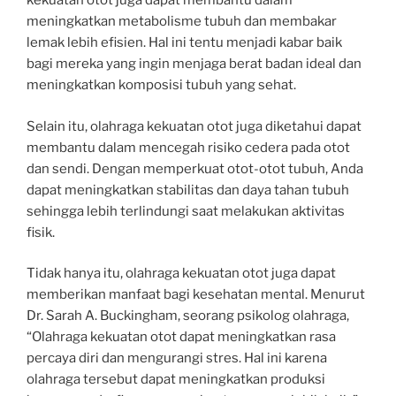
kekuatan otot juga dapat membantu dalam
meningkatkan metabolisme tubuh dan membakar
lemak lebih efisien. Hal ini tentu menjadi kabar baik
bagi mereka yang ingin menjaga berat badan ideal dan
meningkatkan komposisi tubuh yang sehat.
Selain itu, olahraga kekuatan otot juga diketahui dapat
membantu dalam mencegah risiko cedera pada otot
dan sendi. Dengan memperkuat otot-otot tubuh, Anda
dapat meningkatkan stabilitas dan daya tahan tubuh
sehingga lebih terlindungi saat melakukan aktivitas
fisik.
Tidak hanya itu, olahraga kekuatan otot juga dapat
memberikan manfaat bagi kesehatan mental. Menurut
Dr. Sarah A. Buckingham, seorang psikolog olahraga,
“Olahraga kekuatan otot dapat meningkatkan rasa
percaya diri dan mengurangi stres. Hal ini karena
olahraga tersebut dapat meningkatkan produksi