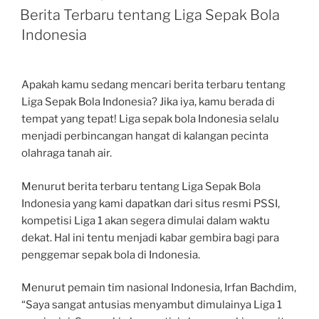
ON
Berita Terbaru tentang Liga Sepak Bola
Indonesia
Apakah kamu sedang mencari berita terbaru tentang
Liga Sepak Bola Indonesia? Jika iya, kamu berada di
tempat yang tepat! Liga sepak bola Indonesia selalu
menjadi perbincangan hangat di kalangan pecinta
olahraga tanah air.
Menurut berita terbaru tentang Liga Sepak Bola
Indonesia yang kami dapatkan dari situs resmi PSSI,
kompetisi Liga 1 akan segera dimulai dalam waktu
dekat. Hal ini tentu menjadi kabar gembira bagi para
penggemar sepak bola di Indonesia.
Menurut pemain tim nasional Indonesia, Irfan Bachdim,
“Saya sangat antusias menyambut dimulainya Liga 1