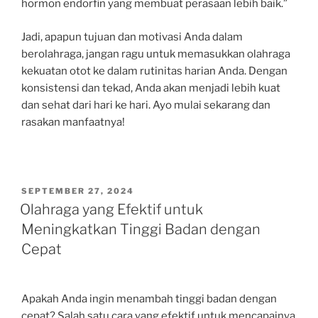
hormon endorfin yang membuat perasaan lebih baik.”
Jadi, apapun tujuan dan motivasi Anda dalam
berolahraga, jangan ragu untuk memasukkan olahraga
kekuatan otot ke dalam rutinitas harian Anda. Dengan
konsistensi dan tekad, Anda akan menjadi lebih kuat
dan sehat dari hari ke hari. Ayo mulai sekarang dan
rasakan manfaatnya!
POSTED
SEPTEMBER 27, 2024
ON
Olahraga yang Efektif untuk
Meningkatkan Tinggi Badan dengan
Cepat
Apakah Anda ingin menambah tinggi badan dengan
cepat? Salah satu cara yang efektif untuk mencapainya