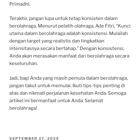
Primadhi.
Terakhir, jangan lupa untuk tetap konsisten dalam
berolahraga. Menurut pelatih olahraga, Ade Fitri, “Kunci
utama dalam berolahraga adalah konsistensi. Mulailah
dengan target yang realistis dan tingkatkan
intensitasnya secara bertahap.” Dengan konsistensi,
Anda akan merasakan manfaat dari berolahraga secara
keseluruhan.
Jadi, bagi Anda yang masih pemula dalam berolahraga,
jangan takut untuk memulai. Ikuti tips-tips penting di
atas dan nikmati perjalanan kesehatan Anda. Semoga
artikel ini bermanfaat untuk Anda. Selamat
berolahraga!
POSTED
SEPTEMBER 27, 2024