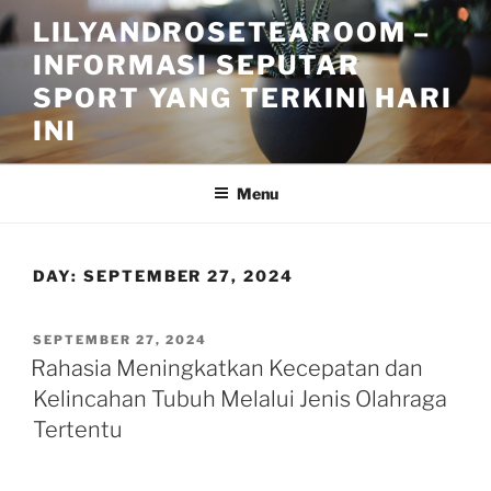
Skip
LILYANDROSETEAROOM –
to
INFORMASI SEPUTAR
content
SPORT YANG TERKINI HARI
INI
Menu
DAY:
SEPTEMBER 27, 2024
POSTED
SEPTEMBER 27, 2024
ON
Rahasia Meningkatkan Kecepatan dan
Kelincahan Tubuh Melalui Jenis Olahraga
Tertentu