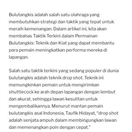
Bulutangkis adalah salah satu olahraga yang
membutuhkan strategi dan taktik yang tepat untuk
meraih kemenangan. Dalam artikel ini, kita akan
membahas Taktik Terkini dalam Permainan
Bulutangkis: Teknik dan Kiat yang dapat membantu
para pemain meningkatkan performa mereka di
lapangan.
Salah satu taktik terkini yang sedang populer di dunia
bulutangkis adalah teknik drop shot. Teknik ini
memungkinkan pemain untuk mengirimkan
shuttlecock ke arah depan lapangan dengan lembut
dan akurat, sehingga lawan kesulitan untuk
mengembalikannya. Menurut mantan pemain
bulutangkis asal Indonesia, Taufik Hidayat, “drop shot
adalah senjata ampuh dalam membingungkan lawan
dan memenangkan poin dengan cepat.”