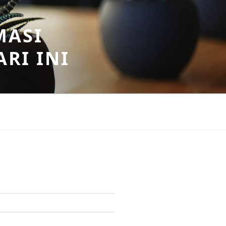
MASI
RI INI