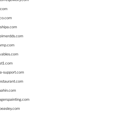
s.com
ico.com
shipa.com
eimerdds.com
camp.com
ivables.com
st1.com
la-support.com
estaurant.com
uahin.com
erspainting.com
beasley.com