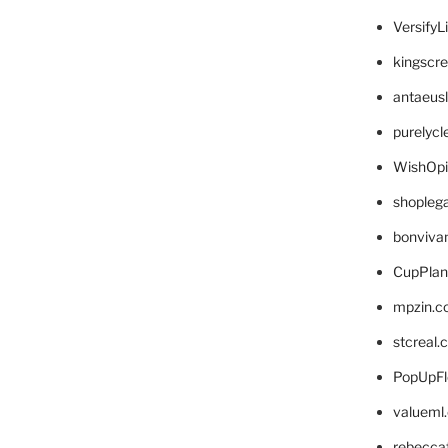
VersifyL
kingscr
antaeus
purelyc
WishOp
shopleg
bonviva
CupPlan
mpzin.c
stcreal.
PopUpFl
valueml
rebecca