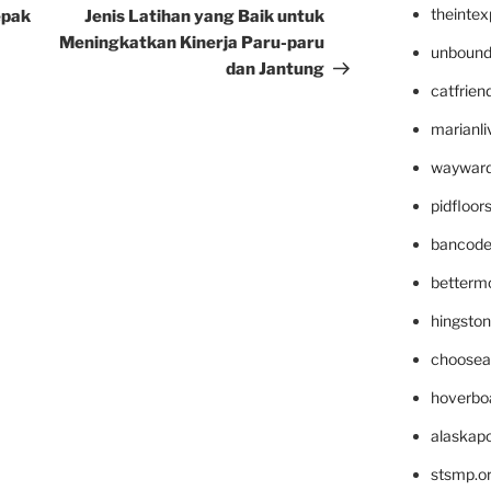
Post
theinte
epak
Jenis Latihan yang Baik untuk
Meningkatkan Kinerja Paru-paru
unbound
dan Jantung
catfrien
marianli
wayward
pidfloo
bancode
betterm
hingsto
choosea
hoverbo
alaskapo
stsmp.o