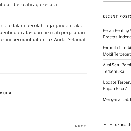
 dari berolahraga secara
RECENT POST
emula dalam berolahraga, jangan takut
Peran Penting
 penting di atas dan nikmati perjalanan
Prestasi Indon
el ini bermanfaat untuk Anda. Selamat
Formula 1 Terki
Mobil Tercepat
Aksi Seru Pemba
Terkemuka
Update Terbar
Papan Skor?
EMULA
Mengenal Lebi
okhealt
NEXT
Next