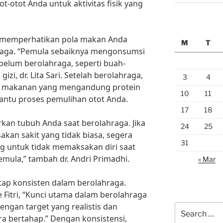
-otot Anda untuk aktivitas fisik yang
uk memperhatikan pola makan Anda
M
T
raga. “Pemula sebaiknya mengonsumsi
elum berolahraga, seperti buah-
gizi, dr. Lita Sari. Setelah berolahraga,
3
4
i makanan yang mengandung protein
10
11
ntu proses pemulihan otot Anda.
17
18
an tubuh Anda saat berolahraga. Jika
24
25
kan sakit yang tidak biasa, segera
31
ing untuk tidak memaksakan diri saat
emula,” tambah dr. Andri Primadhi.
« Mar
etap konsisten dalam berolahraga.
 Fitri, “Kunci utama dalam berolahraga
dengan target yang realistis dan
Search
ra bertahap.” Dengan konsistensi,
for: