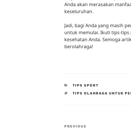
Anda akan merasakan manfaat
keseluruhan.
Jadi, bagi Anda yang masih p
untuk memulai. Ikuti tips-tips
kesehatan Anda. Semoga artik
berolahraga!
CATEGORIES
TIPS SPORT
TAGS
TIPS OLAHRAGA UNTUK P
Post
Previous
PREVIOUS