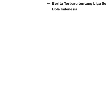
navigation
Post
Berita Terbaru tentang Liga S
Bola Indonesia