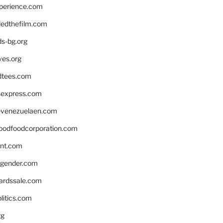
xperience.com
edthefilm.com
ds-bg.org
ves.org
tees.com
rsexpress.com
venezuelaen.com
oodfoodcorporation.com
nnt.com
gender.com
ardssale.com
litics.com
rg