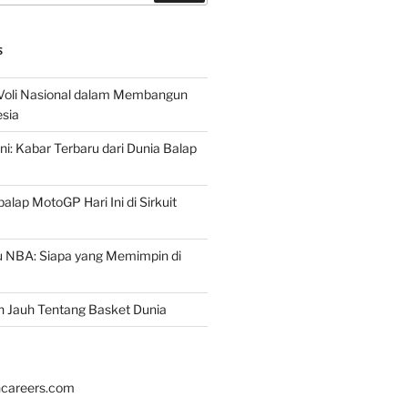
S
 Voli Nasional dalam Membangun
esia
ni: Kabar Terbaru dari Dunia Balap
lap MotoGP Hari Ini di Sirkuit
u NBA: Siapa yang Memimpin di
h Jauh Tentang Basket Dunia
hcareers.com