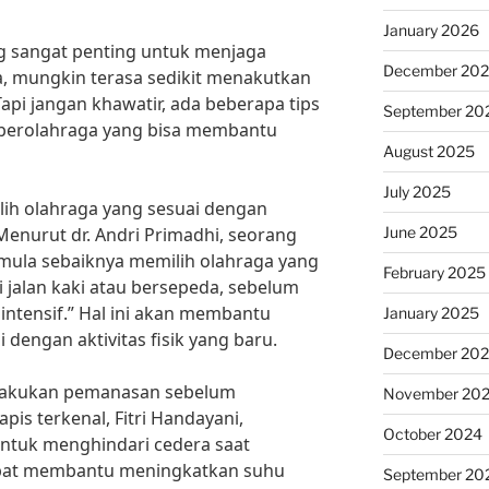
January 2026
ng sangat penting untuk menjaga
December 20
, mungkin terasa sedikit menakutkan
api jangan khawatir, ada beberapa tips
September 20
 berolahraga yang bisa membantu
August 2025
July 2025
lih olahraga yang sesuai dengan
June 2025
 Menurut dr. Andri Primadhi, seorang
Pemula sebaiknya memilih olahraga yang
February 2025
ti jalan kaki atau bersepeda, sebelum
intensif.” Hal ini akan membantu
January 2025
dengan aktivitas fisik yang baru.
December 20
elakukan pemanasan sebelum
November 20
pis terkenal, Fitri Handayani,
October 2024
ntuk menghindari cedera saat
pat membantu meningkatkan suhu
September 20