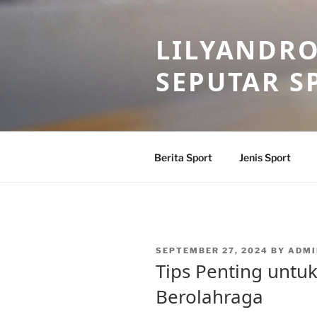
Skip
to
LILYANDR
content
SEPUTAR S
Berita Sport
Jenis Sport
POSTED
SEPTEMBER 27, 2024
BY
ADMI
ON
Tips Penting untu
Berolahraga