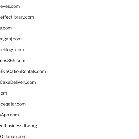
neves.com
ffectlibrary.com
ns.com
yoganj.com
rceblogs.com
ames365.com
EvaCationRentals.com
rCakeDelivery.com
.com
enceqatar.com
aApp.com
eofbusinessdfw.org
OfJapan.com