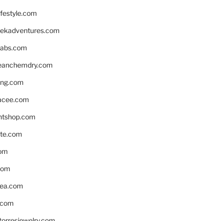
ifestyle.com
eekadventures.com
labs.com
leanchemdry.com
ing.com
acee.com
ntshop.com
te.com
om
com
ea.com
.com
torresjewelry.com