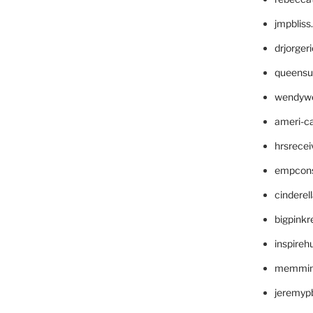
jmpblis
drjorger
queensu
wendyw
ameri-
hrsrece
empcon
cinderel
bigpinkr
inspireh
memming
jeremyp