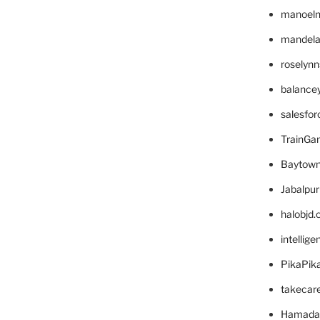
manoel
mandelae
roselyn
balance
salesfo
TrainG
Baytown
Jabalpu
halobjd
intellig
PikaPik
takecar
Hamada