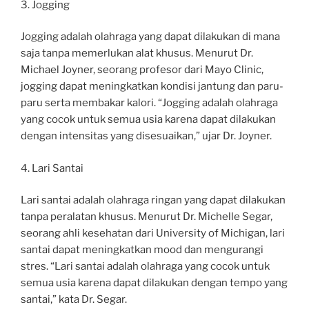
3. Jogging
Jogging adalah olahraga yang dapat dilakukan di mana
saja tanpa memerlukan alat khusus. Menurut Dr.
Michael Joyner, seorang profesor dari Mayo Clinic,
jogging dapat meningkatkan kondisi jantung dan paru-
paru serta membakar kalori. “Jogging adalah olahraga
yang cocok untuk semua usia karena dapat dilakukan
dengan intensitas yang disesuaikan,” ujar Dr. Joyner.
4. Lari Santai
Lari santai adalah olahraga ringan yang dapat dilakukan
tanpa peralatan khusus. Menurut Dr. Michelle Segar,
seorang ahli kesehatan dari University of Michigan, lari
santai dapat meningkatkan mood dan mengurangi
stres. “Lari santai adalah olahraga yang cocok untuk
semua usia karena dapat dilakukan dengan tempo yang
santai,” kata Dr. Segar.