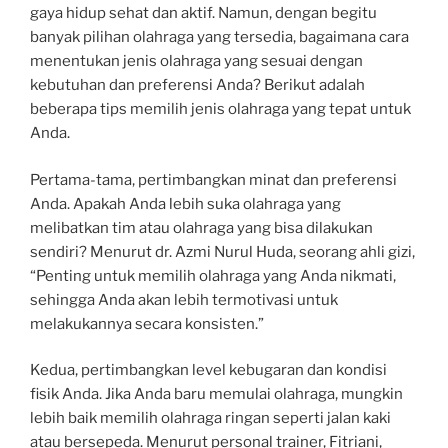
gaya hidup sehat dan aktif. Namun, dengan begitu
banyak pilihan olahraga yang tersedia, bagaimana cara
menentukan jenis olahraga yang sesuai dengan
kebutuhan dan preferensi Anda? Berikut adalah
beberapa tips memilih jenis olahraga yang tepat untuk
Anda.
Pertama-tama, pertimbangkan minat dan preferensi
Anda. Apakah Anda lebih suka olahraga yang
melibatkan tim atau olahraga yang bisa dilakukan
sendiri? Menurut dr. Azmi Nurul Huda, seorang ahli gizi,
“Penting untuk memilih olahraga yang Anda nikmati,
sehingga Anda akan lebih termotivasi untuk
melakukannya secara konsisten.”
Kedua, pertimbangkan level kebugaran dan kondisi
fisik Anda. Jika Anda baru memulai olahraga, mungkin
lebih baik memilih olahraga ringan seperti jalan kaki
atau bersepeda. Menurut personal trainer, Fitriani,