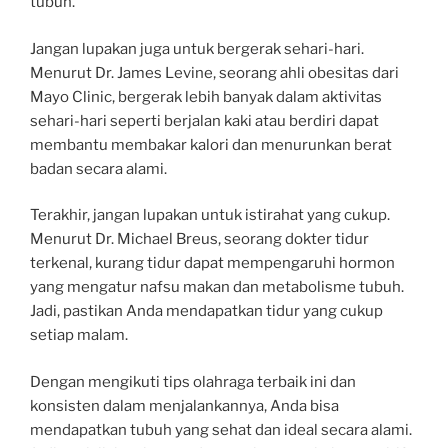
tubuh.
Jangan lupakan juga untuk bergerak sehari-hari.
Menurut Dr. James Levine, seorang ahli obesitas dari
Mayo Clinic, bergerak lebih banyak dalam aktivitas
sehari-hari seperti berjalan kaki atau berdiri dapat
membantu membakar kalori dan menurunkan berat
badan secara alami.
Terakhir, jangan lupakan untuk istirahat yang cukup.
Menurut Dr. Michael Breus, seorang dokter tidur
terkenal, kurang tidur dapat mempengaruhi hormon
yang mengatur nafsu makan dan metabolisme tubuh.
Jadi, pastikan Anda mendapatkan tidur yang cukup
setiap malam.
Dengan mengikuti tips olahraga terbaik ini dan
konsisten dalam menjalankannya, Anda bisa
mendapatkan tubuh yang sehat dan ideal secara alami.