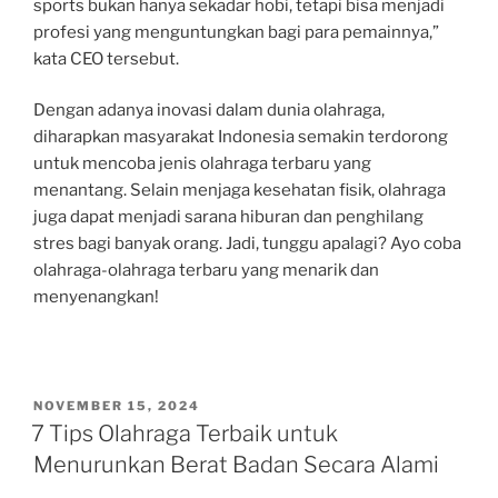
sports bukan hanya sekadar hobi, tetapi bisa menjadi
profesi yang menguntungkan bagi para pemainnya,”
kata CEO tersebut.
Dengan adanya inovasi dalam dunia olahraga,
diharapkan masyarakat Indonesia semakin terdorong
untuk mencoba jenis olahraga terbaru yang
menantang. Selain menjaga kesehatan fisik, olahraga
juga dapat menjadi sarana hiburan dan penghilang
stres bagi banyak orang. Jadi, tunggu apalagi? Ayo coba
olahraga-olahraga terbaru yang menarik dan
menyenangkan!
POSTED
NOVEMBER 15, 2024
ON
7 Tips Olahraga Terbaik untuk
Menurunkan Berat Badan Secara Alami