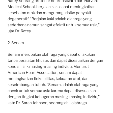
Ratey, seorang profesor neuropsikiatri dari Harvard
Medical School, berjalan kaki dapat meningkatkan
kesehatan otak dan mengurangi risiko penyakit
degeneratif. “Berjalan kaki adalah olahraga yang
sederhana namun sangat efektif untuk semua usia,”
ujar Dr. Ratey.
2. Senam
Senam merupakan olahraga yang dapat dilakukan
tanpa peralatan khusus dan dapat disesuaikan dengan
kondisi fisik masing-masing individu. Menurut
American Heart Association, senam dapat
meningkatkan fleksibilitas, kekuatan otot, dan
keseimbangan tubuh. “Senam adalah olahraga yang
cocok untuk semua usia karena dapat disesuaikan
dengan tingkat kebugaran masing-masing individu,”
kata Dr. Sarah Johnson, seorang ahli olahraga.