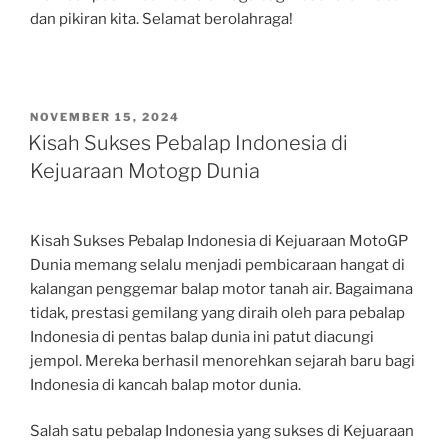
dan pikiran kita. Selamat berolahraga!
POSTED
NOVEMBER 15, 2024
ON
Kisah Sukses Pebalap Indonesia di
Kejuaraan Motogp Dunia
Kisah Sukses Pebalap Indonesia di Kejuaraan MotoGP
Dunia memang selalu menjadi pembicaraan hangat di
kalangan penggemar balap motor tanah air. Bagaimana
tidak, prestasi gemilang yang diraih oleh para pebalap
Indonesia di pentas balap dunia ini patut diacungi
jempol. Mereka berhasil menorehkan sejarah baru bagi
Indonesia di kancah balap motor dunia.
Salah satu pebalap Indonesia yang sukses di Kejuaraan