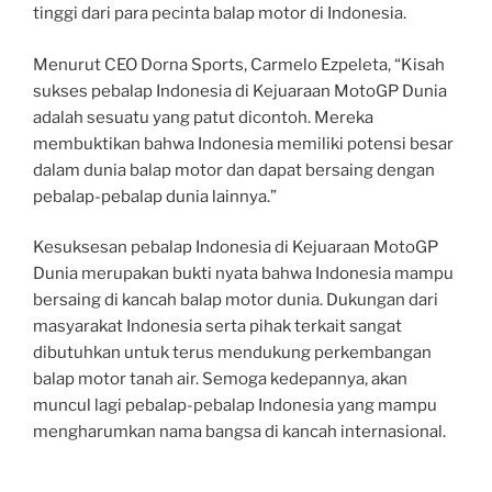
tinggi dari para pecinta balap motor di Indonesia.
Menurut CEO Dorna Sports, Carmelo Ezpeleta, “Kisah
sukses pebalap Indonesia di Kejuaraan MotoGP Dunia
adalah sesuatu yang patut dicontoh. Mereka
membuktikan bahwa Indonesia memiliki potensi besar
dalam dunia balap motor dan dapat bersaing dengan
pebalap-pebalap dunia lainnya.”
Kesuksesan pebalap Indonesia di Kejuaraan MotoGP
Dunia merupakan bukti nyata bahwa Indonesia mampu
bersaing di kancah balap motor dunia. Dukungan dari
masyarakat Indonesia serta pihak terkait sangat
dibutuhkan untuk terus mendukung perkembangan
balap motor tanah air. Semoga kedepannya, akan
muncul lagi pebalap-pebalap Indonesia yang mampu
mengharumkan nama bangsa di kancah internasional.