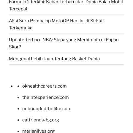
Formula 1 Terkini: Kabar Terbaru dari Dunia Balap Mobil
Tercepat
Aksi Seru Pembalap MotoGP Hari Ini di Sirkuit
Terkemuka
Update Terbaru NBA: Siapa yang Memimpin di Papan
Skor?
Mengenal Lebih Jauh Tentang Basket Dunia
okhealthcareers.com
theintexperience.com
unboundedthefilm.com
catfriends-bg.org
marianlives.org