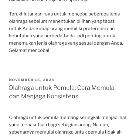
Terakhir, jangan ragu untuk mencoba beberapa jenis
olahraga sebelum menentukan pilihan yang tepat
untuk Anda. Setiap orang memiliki preferensi dan
kebutuhan yang berbeda-beda, jadi penting untuk
menemukan jenis olahraga yang sesuai dengan Anda.
Selamat mencoba!
POSTED
NOVEMBER 15, 2024
ON
Olahraga untuk Pemula: Cara Memulai
dan Menjaga Konsistensi
Olahraga untuk pemula memang seringkali menjadi hal
yang menakutkan bagi sebagian orang. Namun,
sebenarnya memulai olahraga untuk pemula tidaklah