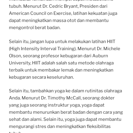
tubuh. Menurut Dr. Cedric Bryant, Presiden dari
American Council on Exercise, latihan kekuatan juga
dapat meningkatkan massa otot dan membantu
mengontrol berat badan.
Selain itu, jangan lupa untuk melakukan latihan HIIT
(High Intensity Interval Training). Menurut Dr. Michele
Olson, seorang profesor kebugaran dari Auburn
University, HIIT adalah salah satu metode olahraga
terbaik untuk membakar lemak dan meningkatkan
kebugaran secara keseluruhan.
Selain itu, tambahkan yoga ke dalam rutinitas olahraga
Anda. Menurut Dr. Timothy McCall, seorang dokter
yang juga seorang instruktur yoga, yoga dapat
membantu menurunkan berat badan dengan cara yang
sehat dan alami. Selain itu, yoga juga dapat membantu
mengurangi stres dan meningkatkan fleksibilitas