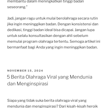
membantu dalam meningkatkan tinggi badan
seseorang.”
Jadi, jangan ragu untuk mulai berolahraga secara rutin
jika ingin meninggikan badan. Dengan konsistensi dan
dedikasi, tinggi badan ideal bisa dicapai. Jangan lupa
untuk selalu konsultasikan dengan ahli sebelum
memulai program olahraga tertentu. Semoga artikel ini
bermanfaat bagi Anda yang ingin meninggikan badan.
POSTED
NOVEMBER 15, 2024
ON
5 Berita Olahraga Viral yang Mendunia
dan Menginspirasi
Siapa yang tidak suka berita olahraga viral yang
mendunia dan menginspirasi? Dari kisah-kisah heroik