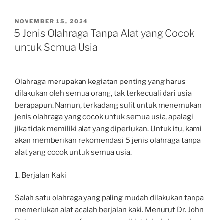
POSTED
NOVEMBER 15, 2024
ON
5 Jenis Olahraga Tanpa Alat yang Cocok
untuk Semua Usia
Olahraga merupakan kegiatan penting yang harus
dilakukan oleh semua orang, tak terkecuali dari usia
berapapun. Namun, terkadang sulit untuk menemukan
jenis olahraga yang cocok untuk semua usia, apalagi
jika tidak memiliki alat yang diperlukan. Untuk itu, kami
akan memberikan rekomendasi 5 jenis olahraga tanpa
alat yang cocok untuk semua usia.
1. Berjalan Kaki
Salah satu olahraga yang paling mudah dilakukan tanpa
memerlukan alat adalah berjalan kaki. Menurut Dr. John