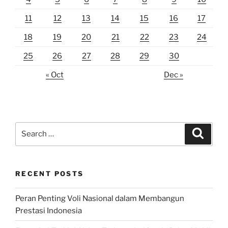
11
12
13
14
15
16
17
18
19
20
21
22
23
24
25
26
27
28
29
30
« Oct
Dec »
Search
Search
for:
RECENT POSTS
Peran Penting Voli Nasional dalam Membangun
Prestasi Indonesia