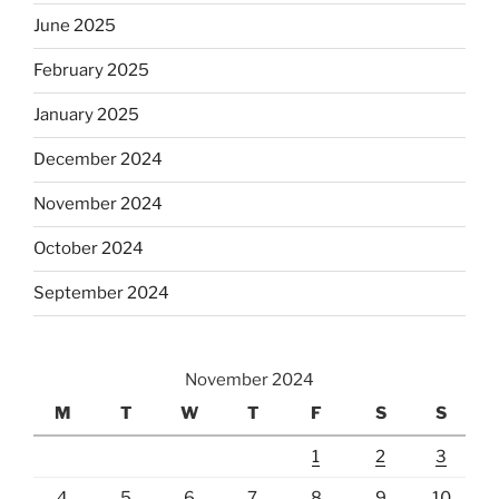
June 2025
February 2025
January 2025
December 2024
November 2024
October 2024
September 2024
November 2024
M
T
W
T
F
S
S
1
2
3
4
5
6
7
8
9
10