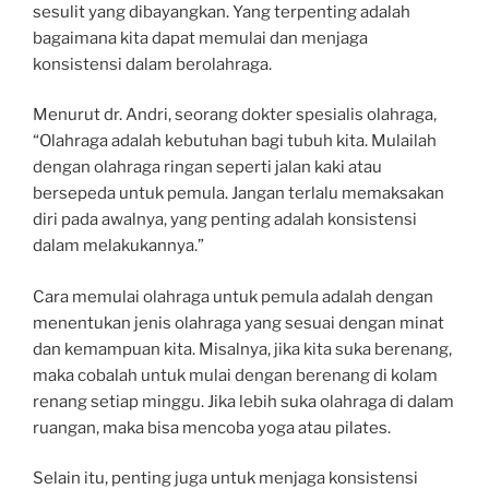
sesulit yang dibayangkan. Yang terpenting adalah
bagaimana kita dapat memulai dan menjaga
konsistensi dalam berolahraga.
Menurut dr. Andri, seorang dokter spesialis olahraga,
“Olahraga adalah kebutuhan bagi tubuh kita. Mulailah
dengan olahraga ringan seperti jalan kaki atau
bersepeda untuk pemula. Jangan terlalu memaksakan
diri pada awalnya, yang penting adalah konsistensi
dalam melakukannya.”
Cara memulai olahraga untuk pemula adalah dengan
menentukan jenis olahraga yang sesuai dengan minat
dan kemampuan kita. Misalnya, jika kita suka berenang,
maka cobalah untuk mulai dengan berenang di kolam
renang setiap minggu. Jika lebih suka olahraga di dalam
ruangan, maka bisa mencoba yoga atau pilates.
Selain itu, penting juga untuk menjaga konsistensi