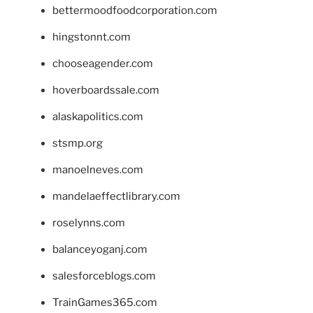
bettermoodfoodcorporation.com
hingstonnt.com
chooseagender.com
hoverboardssale.com
alaskapolitics.com
stsmp.org
manoelneves.com
mandelaeffectlibrary.com
roselynns.com
balanceyoganj.com
salesforceblogs.com
TrainGames365.com