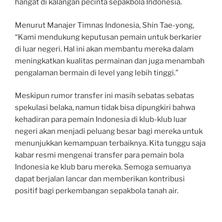
hangat di kalangan pecinta sepakbola Indonesia.
Menurut Manajer Timnas Indonesia, Shin Tae-yong,
“Kami mendukung keputusan pemain untuk berkarier
di luar negeri. Hal ini akan membantu mereka dalam
meningkatkan kualitas permainan dan juga menambah
pengalaman bermain di level yang lebih tinggi.”
Meskipun rumor transfer ini masih sebatas sebatas
spekulasi belaka, namun tidak bisa dipungkiri bahwa
kehadiran para pemain Indonesia di klub-klub luar
negeri akan menjadi peluang besar bagi mereka untuk
menunjukkan kemampuan terbaiknya. Kita tunggu saja
kabar resmi mengenai transfer para pemain bola
Indonesia ke klub baru mereka. Semoga semuanya
dapat berjalan lancar dan memberikan kontribusi
positif bagi perkembangan sepakbola tanah air.