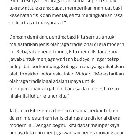
Ahmad Surya, “Olahraga tradisional seperti sepak
takraw atau egrang dapat memberikan manfaat bagi
kesehatan fisik dan mental, serta meningkatkan rasa
solidaritas di masyarakat.”
Dengan demikian, penting bagi kita semua untuk
melestarikan jenis olahraga tradisional di era modern
ini. Sebagai generasi muda, kita memiliki tanggung
jawab untuk menjaga warisan budaya ini agar tetap
hidup dan berkembang. Sebagaimana yang dikatakan
oleh Presiden Indonesia, Joko Widodo, “Melestarikan
olahraga tradisional adalah upaya untuk
mempertahankan jati diri bangsa dan melestarikan
nilai-nilai luhur leluhur kita.”
Jadi, mari kita semua bersama-sama berkontribusi
dalam melestarikan jenis olahraga tradisional di era
modern ini. Dengan begitu, kita dapat memperkaya
budaya kita dan menjaga warisan nenek moyang agar