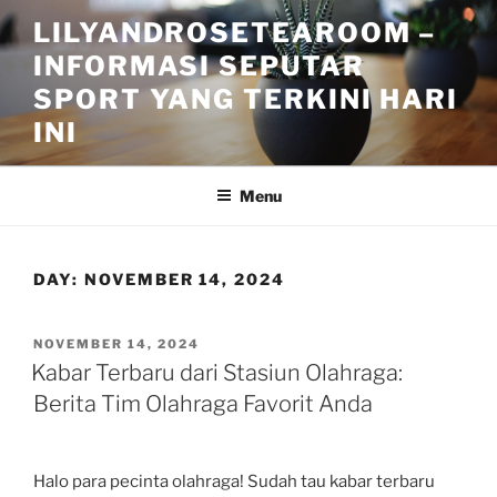
Skip
LILYANDROSETEAROOM –
to
INFORMASI SEPUTAR
content
SPORT YANG TERKINI HARI
INI
Menu
DAY:
NOVEMBER 14, 2024
POSTED
NOVEMBER 14, 2024
ON
Kabar Terbaru dari Stasiun Olahraga:
Berita Tim Olahraga Favorit Anda
Halo para pecinta olahraga! Sudah tau kabar terbaru