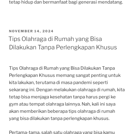
tetap hidup dan bermanfaat bagi generasi mendatang.
POSTED
NOVEMBER 14, 2024
ON
Tips Olahraga di Rumah yang Bisa
Dilakukan Tanpa Perlengkapan Khusus
Tips Olahraga di Rumah yang Bisa Dilakukan Tanpa
Perlengkapan Khusus memang sangat penting untuk
kita lakukan, terutama di masa pandemi seperti
sekarang ini. Dengan melakukan olahraga di rumah, kita
tetap bisa menjaga kesehatan tanpa harus pergi ke
gym atau tempat olahraga lainnya. Nah, kali ini saya
akan memberikan beberapa tips olahraga di rumah
yang bisa dilakukan tanpa perlengkapan khusus.
Pertama-tama, salah satu olahraga yang bisa kamu