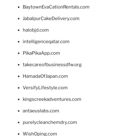
BaytownEvaCationRentals.com
JabalpurCakeDelivery.com
halobjd.com
intelligenceqatar.com
PikaPikaApp.com
takecareofbusinessdfw.org
HamadaOfJapan.com
VersifyLifestyle.com
kingscreekadventures.com
antaeuslabs.com
purelycleanchemdry.com
WishOping.com