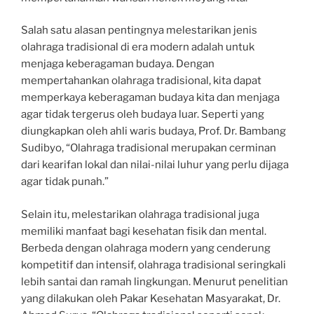
Salah satu alasan pentingnya melestarikan jenis
olahraga tradisional di era modern adalah untuk
menjaga keberagaman budaya. Dengan
mempertahankan olahraga tradisional, kita dapat
memperkaya keberagaman budaya kita dan menjaga
agar tidak tergerus oleh budaya luar. Seperti yang
diungkapkan oleh ahli waris budaya, Prof. Dr. Bambang
Sudibyo, “Olahraga tradisional merupakan cerminan
dari kearifan lokal dan nilai-nilai luhur yang perlu dijaga
agar tidak punah.”
Selain itu, melestarikan olahraga tradisional juga
memiliki manfaat bagi kesehatan fisik dan mental.
Berbeda dengan olahraga modern yang cenderung
kompetitif dan intensif, olahraga tradisional seringkali
lebih santai dan ramah lingkungan. Menurut penelitian
yang dilakukan oleh Pakar Kesehatan Masyarakat, Dr.