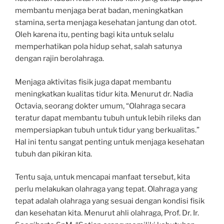
membantu menjaga berat badan, meningkatkan
stamina, serta menjaga kesehatan jantung dan otot.
Oleh karena itu, penting bagi kita untuk selalu
memperhatikan pola hidup sehat, salah satunya
dengan rajin berolahraga.
Menjaga aktivitas fisik juga dapat membantu
meningkatkan kualitas tidur kita. Menurut dr. Nadia
Octavia, seorang dokter umum, “Olahraga secara
teratur dapat membantu tubuh untuk lebih rileks dan
mempersiapkan tubuh untuk tidur yang berkualitas.”
Hal ini tentu sangat penting untuk menjaga kesehatan
tubuh dan pikiran kita.
Tentu saja, untuk mencapai manfaat tersebut, kita
perlu melakukan olahraga yang tepat. Olahraga yang
tepat adalah olahraga yang sesuai dengan kondisi fisik
dan kesehatan kita. Menurut ahli olahraga, Prof. Dr. Ir.