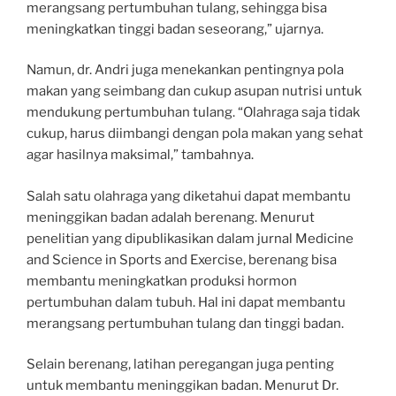
merangsang pertumbuhan tulang, sehingga bisa
meningkatkan tinggi badan seseorang,” ujarnya.
Namun, dr. Andri juga menekankan pentingnya pola
makan yang seimbang dan cukup asupan nutrisi untuk
mendukung pertumbuhan tulang. “Olahraga saja tidak
cukup, harus diimbangi dengan pola makan yang sehat
agar hasilnya maksimal,” tambahnya.
Salah satu olahraga yang diketahui dapat membantu
meninggikan badan adalah berenang. Menurut
penelitian yang dipublikasikan dalam jurnal Medicine
and Science in Sports and Exercise, berenang bisa
membantu meningkatkan produksi hormon
pertumbuhan dalam tubuh. Hal ini dapat membantu
merangsang pertumbuhan tulang dan tinggi badan.
Selain berenang, latihan peregangan juga penting
untuk membantu meninggikan badan. Menurut Dr.