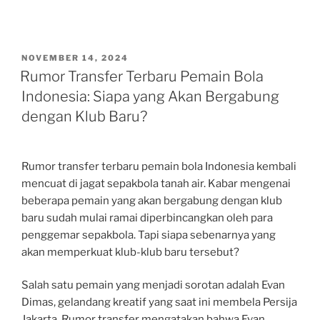
POSTED
NOVEMBER 14, 2024
ON
Rumor Transfer Terbaru Pemain Bola
Indonesia: Siapa yang Akan Bergabung
dengan Klub Baru?
Rumor transfer terbaru pemain bola Indonesia kembali
mencuat di jagat sepakbola tanah air. Kabar mengenai
beberapa pemain yang akan bergabung dengan klub
baru sudah mulai ramai diperbincangkan oleh para
penggemar sepakbola. Tapi siapa sebenarnya yang
akan memperkuat klub-klub baru tersebut?
Salah satu pemain yang menjadi sorotan adalah Evan
Dimas, gelandang kreatif yang saat ini membela Persija
Jakarta. Rumor transfer mengatakan bahwa Evan