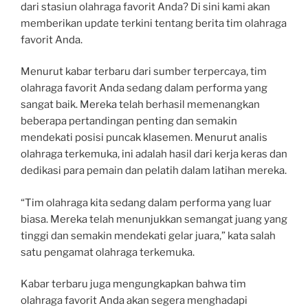
dari stasiun olahraga favorit Anda? Di sini kami akan
memberikan update terkini tentang berita tim olahraga
favorit Anda.
Menurut kabar terbaru dari sumber terpercaya, tim
olahraga favorit Anda sedang dalam performa yang
sangat baik. Mereka telah berhasil memenangkan
beberapa pertandingan penting dan semakin
mendekati posisi puncak klasemen. Menurut analis
olahraga terkemuka, ini adalah hasil dari kerja keras dan
dedikasi para pemain dan pelatih dalam latihan mereka.
“Tim olahraga kita sedang dalam performa yang luar
biasa. Mereka telah menunjukkan semangat juang yang
tinggi dan semakin mendekati gelar juara,” kata salah
satu pengamat olahraga terkemuka.
Kabar terbaru juga mengungkapkan bahwa tim
olahraga favorit Anda akan segera menghadapi