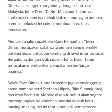
Dimas akan segera bergabung dengan klub asal
Malaysia, Johor Darul Ta’zim. Meskipun belum ada
konfirmasi resmi dari pihak klub maupun agen pemain,
namun spekulasi ini cukup membuat para fans
penasaran.
Menurut analis sepakbola, Rudy Ramadhan, “Evan
Dimas merupakan salah satu pemain yang memiliki
potensi besar untuk berkembang di level internasional.
Bergabung dengan klub seperti Johor Darul Ta’zim
tentu akan memberikan pengalaman berharga
baginya.”
Selain Evan Dimas, rumor transfer juga menyinggung
nama-nama seperti Stefano Lilipaly, Riko Simanjuntak,
dan Irfan Bachdim. Mereka disebut-sebut akan segera
merampungkan kepindahan mereka ke klub baru
masing-masing. Hal ini tentu menjadi pembicaraan