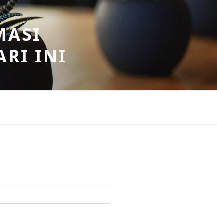
MASI
RI INI