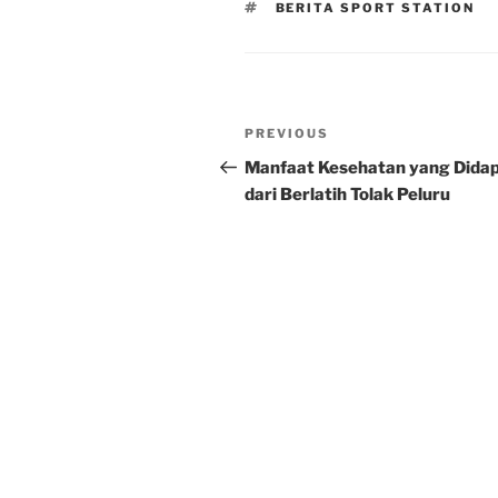
TAGS
BERITA SPORT STATION
Post
Previous
PREVIOUS
navigation
Post
Manfaat Kesehatan yang Dida
dari Berlatih Tolak Peluru