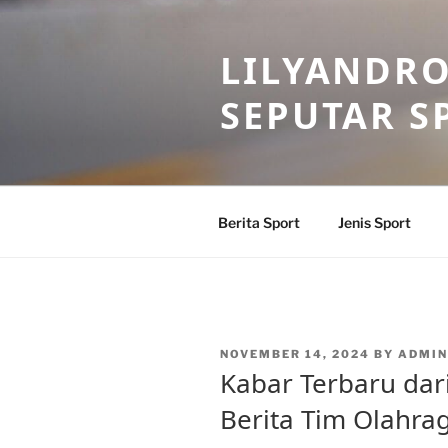
Skip
to
LILYANDR
content
SEPUTAR S
Berita Sport
Jenis Sport
POSTED
NOVEMBER 14, 2024
BY
ADMIN
ON
Kabar Terbaru dari
Berita Tim Olahra