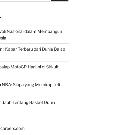
S
 Voli Nasional dalam Membangun
esia
ni: Kabar Terbaru dari Dunia Balap
lap MotoGP Hari Ini di Sirkuit
u NBA: Siapa yang Memimpin di
h Jauh Tentang Basket Dunia
hcareers.com