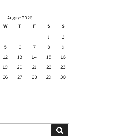
August 2026
W
T
F
S
S
1
2
5
6
7
8
9
12
13
14
15
16
19
20
21
22
23
26
27
28
29
30
Search