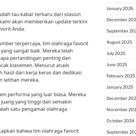
January 2026
udah tau kabar terbaru dari stasiun
December 20
i kami akan memberikan update terkini
vorit Anda.
September 20
August 2025
umber terpercaya, tim olahraga favorit
yang sangat baik. Mereka telah
July 2025
apa pertandingan penting dan
June 2025
ncak klasemen. Menurut analis
 hasil dari kerja keras dan dedikasi
February 2025
m latihan mereka.
January 2025
lam performa yang luar biasa. Mereka
December 20
juang yang tinggi dan semakin
 salah satu pengamat olahraga
November 20
October 2024
apkan bahwa tim olahraga favorit
September 20