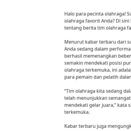
Halo para pecinta olahraga! S
olahraga favorit Anda? Di sin
tentang berita tim olahraga fa
Menurut kabar terbaru dari s
Anda sedang dalam performa 
berhasil memenangkan beber
semakin mendekati posisi pu
olahraga terkemuka, ini adalah
para pemain dan pelatih dala
“Tim olahraga kita sedang da
telah menunjukkan semangat 
mendekati gelar juara,” kata
terkemuka.
Kabar terbaru juga mengungk