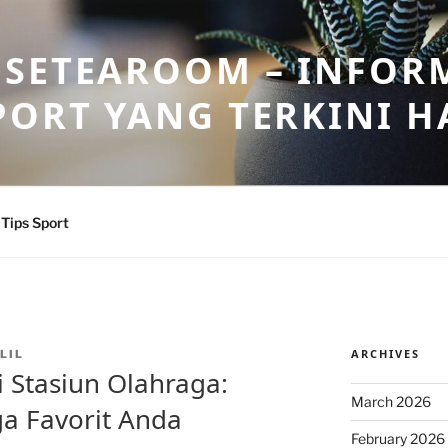
OSETEAROOM – INFOR
PORT YANG TERKINI HA
Tips Sport
ARCHIVES
LIL
 Stasiun Olahraga:
March 2026
ga Favorit Anda
February 2026