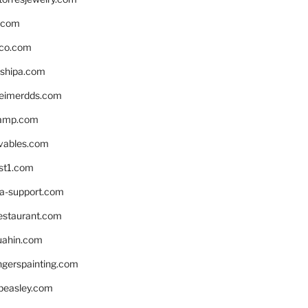
s.com
ico.com
shipa.com
eimerdds.com
camp.com
ivables.com
st1.com
la-support.com
estaurant.com
uahin.com
erspainting.com
beasley.com