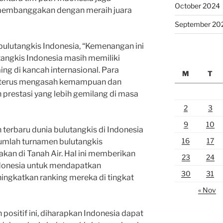
October 2024
membanggakan dengan meraih juara
September 20
 bulutangkis Indonesia, “Kemenangan ini
tangkis Indonesia masih memiliki
ing di kancah internasional. Para
M
T
 terus mengasah kemampuan dan
 prestasi yang lebih gemilang di masa
2
3
9
10
terbaru dunia bulutangkis di Indonesia
16
17
 jumlah turnamen bulutangkis
akan di Tanah Air. Hal ini memberikan
23
24
ndonesia untuk mendapatkan
30
31
ngkatkan ranking mereka di tingkat
« Nov
sitif ini, diharapkan Indonesia dapat