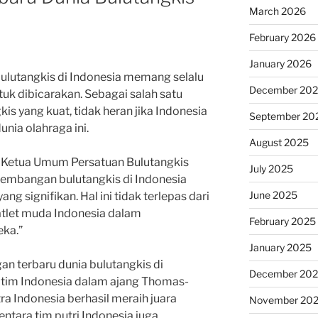
March 2026
February 2026
January 2026
ulutangkis di Indonesia memang selalu
December 20
uk dibicarakan. Sebagai salah satu
is yang kuat, tidak heran jika Indonesia
September 20
nia olahraga ini.
August 2025
Ketua Umum Persatuan Bulutangkis
July 2025
rkembangan bulutangkis di Indonesia
June 2025
g signifikan. Hal ini tidak terlepas dari
-atlet muda Indonesia dalam
February 2025
ka.”
January 2025
n terbaru dunia bulutangkis di
December 20
tim Indonesia dalam ajang Thomas-
ra Indonesia berhasil meraih juara
November 20
tara tim putri Indonesia juga