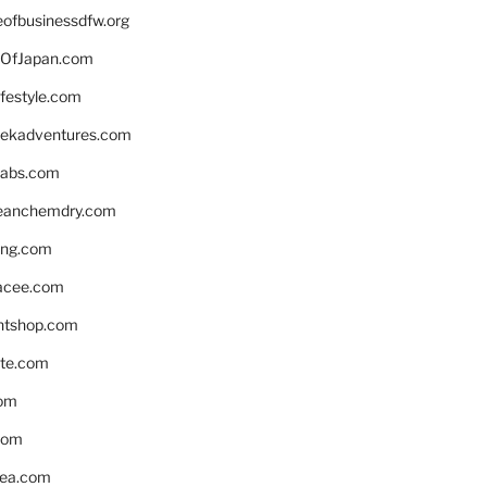
eofbusinessdfw.org
OfJapan.com
ifestyle.com
eekadventures.com
labs.com
leanchemdry.com
ing.com
acee.com
ntshop.com
te.com
om
com
ea.com