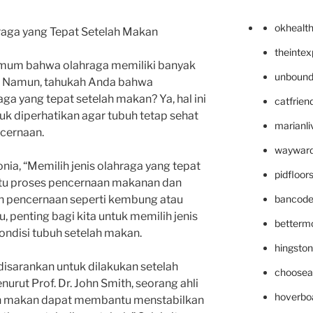
okhealt
raga yang Tepat Setelah Makan
theinte
mum bahwa olahraga memiliki banyak
unbound
. Namun, tahukah Anda bahwa
aga yang tepat setelah makan? Ya, hal ini
catfrien
uk diperhatikan agar tubuh tetap sehat
marianli
ncernaan.
wayward
tonia, “Memilih jenis olahraga yang tepat
pidfloo
u proses pencernaan makanan dan
bancode
n pencernaan seperti kembung atau
, penting bagi kita untuk memilih jenis
betterm
ondisi tubuh setelah makan.
hingsto
 disarankan untuk dilakukan setelah
choosea
urut Prof. Dr. John Smith, seorang ahli
hoverbo
elah makan dapat membantu menstabilkan