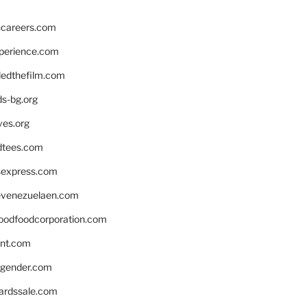
hcareers.com
xperience.com
edthefilm.com
ds-bg.org
ves.org
tees.com
rsexpress.com
venezuelaen.com
oodfoodcorporation.com
nnt.com
gender.com
ardssale.com