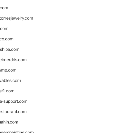
.com
torresjewelry.com
s.com
ico.com
shipa.com
eimerdds.com
camp.com
ivables.com
st1.com
la-support.com
estaurant.com
uahin.com
erspainting.com