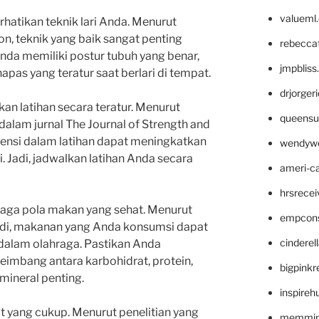
valueml
atikan teknik lari Anda. Menurut
ton, teknik yang baik sangat penting
rebecca
Anda memiliki postur tubuh yang benar,
jmpblis
napas yang teratur saat berlari di tempat.
drjorger
an latihan secara teratur. Menurut
queensu
 dalam jurnal The Journal of Strength and
tensi dalam latihan dapat meningkatkan
wendyw
ri. Jadi, jadwalkan latihan Anda secara
ameri-
hrsrece
aga pola makan yang sehat. Menurut
empcon
erardi, makanan yang Anda konsumsi dapat
cinderel
alam olahraga. Pastikan Anda
mbang antara karbohidrat, protein,
bigpinkr
 mineral penting.
inspireh
t yang cukup. Menurut penelitian yang
memming