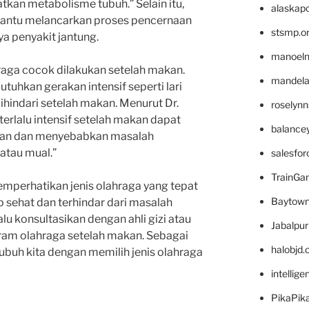
tkan metabolisme tubuh.” Selain itu,
alaskapo
bantu melancarkan proses pencernaan
stsmp.o
ya penyakit jantung.
manoel
raga cocok dilakukan setelah makan.
mandelae
uhkan gerakan intensif seperti lari
ihindari setelah makan. Menurut Dr.
roselyn
terlalu intensif setelah makan dapat
balance
an dan menyebabkan masalah
 atau mual.”
salesfo
TrainG
memperhatikan jenis olahraga yang tepat
Baytown
 sehat dan terhindar dari masalah
lu konsultasikan dengan ahli gizi atau
Jabalpu
am olahraga setelah makan. Sebagai
halobjd
ubuh kita dengan memilih jenis olahraga
intellig
PikaPik