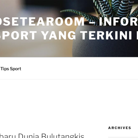
OSETEAROOM – INFO
PORT YANG TERKINI H
Tips Sport
ARCHIVES
aru Dunia Bulutangkis