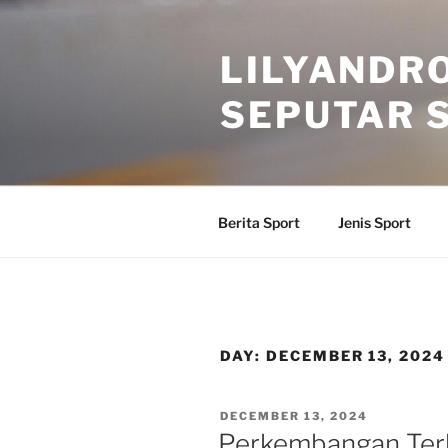
Skip
to
LILYANDR
content
SEPUTAR S
Berita Sport
Jenis Sport
DAY:
DECEMBER 13, 2024
POSTED
DECEMBER 13, 2024
ON
Perkembangan Terb