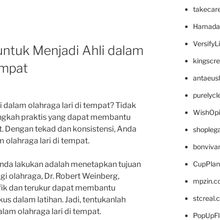
takecar
Hamada
VersifyL
untuk Menjadi Ahli dalam
kingscr
empat
antaeus
purelyc
 dalam olahraga lari di tempat? Tidak
WishOp
langkah praktis yang dapat membantu
. Dengan tekad dan konsistensi, Anda
shopleg
 olahraga lari di tempat.
bonviva
CupPlan
nda lakukan adalah menetapkan tujuan
ogi olahraga, Dr. Robert Weinberg,
mpzin.c
fik dan terukur dapat membantu
stcreal.
s dalam latihan. Jadi, tentukanlah
alam olahraga lari di tempat.
PopUpFl