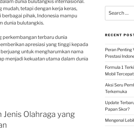
dalam dunia bulutangkis internasional.
g mudah, tetapi dengan kerja keras,
Search
for:
i berbagai pihak, Indonesia mampu
m dunia bulutangkis.
RECENT POS
ng perkembangan terbaru dunia
memberikan apresiasi yang tinggi kepada
Peran Penting
rus berjuang untuk mengharumkan nama
Prestasi Indon
ap menjadi kekuatan utama dalam dunia
Formula 1 Terki
Mobil Tercepat
Aksi Seru Pemba
Terkemuka
Update Terbar
Papan Skor?
 Jenis Olahraga yang
Mengenal Lebi
an