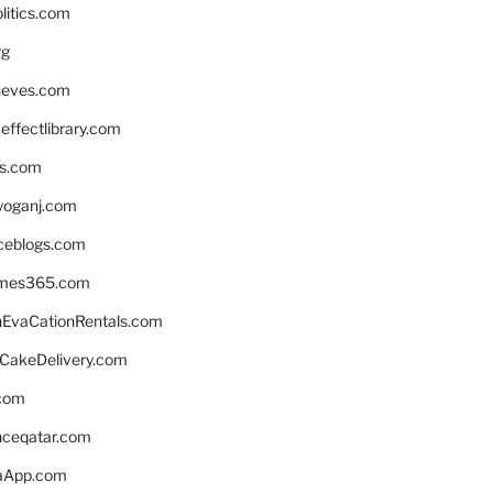
litics.com
rg
neves.com
ffectlibrary.com
ns.com
yoganj.com
rceblogs.com
ames365.com
EvaCationRentals.com
rCakeDelivery.com
.com
enceqatar.com
aApp.com