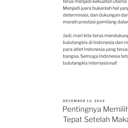
terus menjadi kekuatan utama 
Menjadi juara bukanlah hal yan
determinasi, dan dukungan dar
meraih prestasi gemilang dala
Jadi, mari kita terus menduku
bulutangkis di Indonesia dan 
para atlet Indonesia yang te
bangsa. Semoga Indonesia tet
bulutangkis internasional!
POSTED
DECEMBER 13, 2024
ON
Pentingnya Memilih
Tepat Setelah Mak