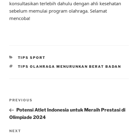
konsultasikan terlebih dahulu dengan ahli kesehatan
sebelum memulai program olahraga. Selamat
mencoba!
CATEGORIES
TIPS SPORT
TAGS
TIPS OLAHRAGA MENURUNKAN BERAT BADAN
Post
Previous
PREVIOUS
navigation
Post
Potensi Atlet Indonesia untuk Meraih Prestasi di
Olimpiade 2024
Next
NEXT