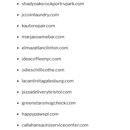
shadyoaksrockportrvpark.com
jccoinlaundry.com
kautorepair.com
marjaeswinebar.com
elmazatlanclinton.com
ideacoffeenyc.com
odieschillicothe.com
lacantinitagalesburg.com
pizzadeliverybristol.com
greenstarsmogcheck.com
happypawspl.com
callahansautoservicecenter.com