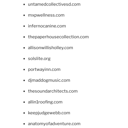
untamedcollectivesd.com
mxpwellness.com
infernocanine.com
thepaperhousecollection.com
allisonwillisholley.com
solslite.org
portwayinn.com
djmaddogmusic.com
thesoundarchitects.com
allin1roofing.com
keepjudgewebb.com
anatomyofadventure.com