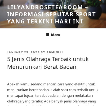
Skip
LILYANDROSETEAROOM –
to
INFORMASI SEPUTAR SPORT
content
YANG TERKINI HARI INI
Menu
POSTED
JANUARY 25, 2025
BY
ADMINLIL
ON
5 Jenis Olahraga Terbaik untuk
Menurunkan Berat Badan
Apakah kamu sedang mencari cara yang efektif untuk
menurunkan berat badan? Salah satu cara terbaik untuk
mencapai tujuan tersebut adalah dengan melakukan
olahraga yang teratur. Ada banyak jenis olahraga yang