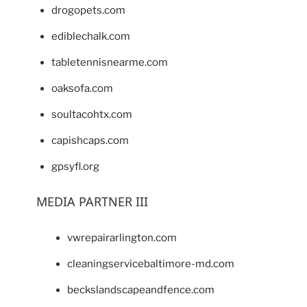
drogopets.com
ediblechalk.com
tabletennisnearme.com
oaksofa.com
soultacohtx.com
capishcaps.com
gpsyfl.org
MEDIA PARTNER III
vwrepairarlington.com
cleaningservicebaltimore-md.com
beckslandscapeandfence.com