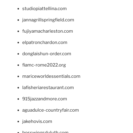
studiopiattellina.com
jannagrillspringfield.com
fujiyamacharleston.com
elpatronchardon.com
donglaishun-order.com
fiamc-rome2022.org
mariceworldessentials.com
lafisheriarestaurant.com
915jazzandmore.com
aguadulce-countryfair.com
jakehovis.com
bosswingsduluth.com