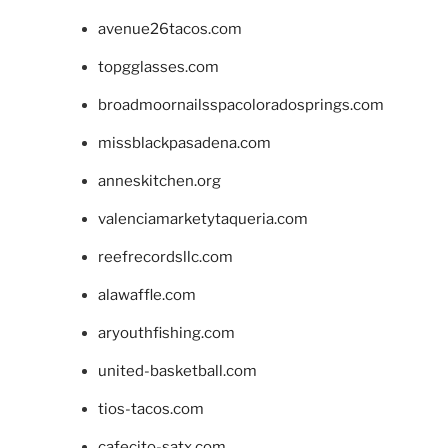
avenue26tacos.com
topgglasses.com
broadmoornailsspacoloradosprings.com
missblackpasadena.com
anneskitchen.org
valenciamarketytaqueria.com
reefrecordsllc.com
alawaffle.com
aryouthfishing.com
united-basketball.com
tios-tacos.com
cafecito-satx.com