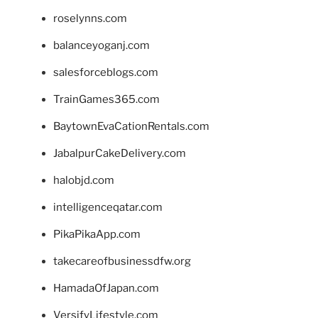
roselynns.com
balanceyoganj.com
salesforceblogs.com
TrainGames365.com
BaytownEvaCationRentals.com
JabalpurCakeDelivery.com
halobjd.com
intelligenceqatar.com
PikaPikaApp.com
takecareofbusinessdfw.org
HamadaOfJapan.com
VersifyLifestyle.com