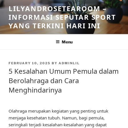
Skip
LILYANDROSETEAROOM –
to
INFORMASI SEPUTAR SPORT
content
YANG TERKINI HARI INI
Menu
POSTED
FEBRUARY 10, 2025
BY
ADMINLIL
ON
5 Kesalahan Umum Pemula dalam
Berolahraga dan Cara
Menghindarinya
Olahraga merupakan kegiatan yang penting untuk
menjaga kesehatan tubuh. Namun, bagi pemula,
seringkali terjadi kesalahan-kesalahan yang dapat