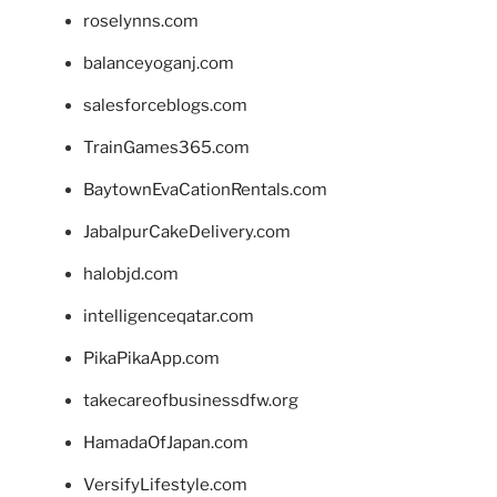
roselynns.com
balanceyoganj.com
salesforceblogs.com
TrainGames365.com
BaytownEvaCationRentals.com
JabalpurCakeDelivery.com
halobjd.com
intelligenceqatar.com
PikaPikaApp.com
takecareofbusinessdfw.org
HamadaOfJapan.com
VersifyLifestyle.com