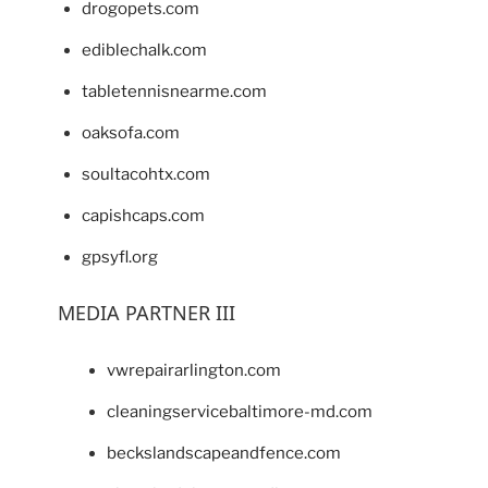
drogopets.com
ediblechalk.com
tabletennisnearme.com
oaksofa.com
soultacohtx.com
capishcaps.com
gpsyfl.org
MEDIA PARTNER III
vwrepairarlington.com
cleaningservicebaltimore-md.com
beckslandscapeandfence.com