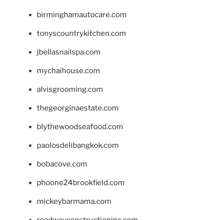
birminghamautocare.com
tonyscountrykitchen.com
jbellasnailspa.com
mychaihouse.com
alvisgrooming.com
thegeorginaestate.com
blythewoodseafood.com
paolosdelibangkok.com
bobacove.com
phoone24brookfield.com
mickeybarmama.com
roadwayconstructioninc.com