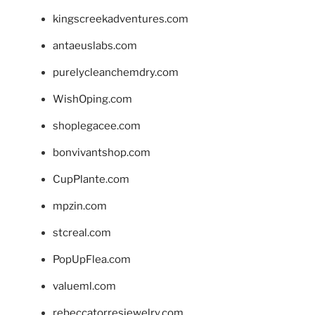
kingscreekadventures.com
antaeuslabs.com
purelycleanchemdry.com
WishOping.com
shoplegacee.com
bonvivantshop.com
CupPlante.com
mpzin.com
stcreal.com
PopUpFlea.com
valueml.com
rebeccatorresjewelry.com