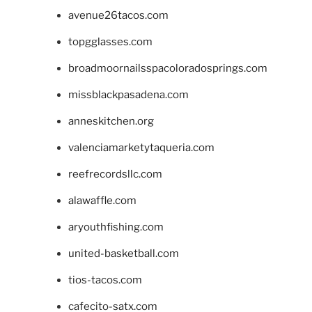
avenue26tacos.com
topgglasses.com
broadmoornailsspacoloradosprings.com
missblackpasadena.com
anneskitchen.org
valenciamarketytaqueria.com
reefrecordsllc.com
alawaffle.com
aryouthfishing.com
united-basketball.com
tios-tacos.com
cafecito-satx.com