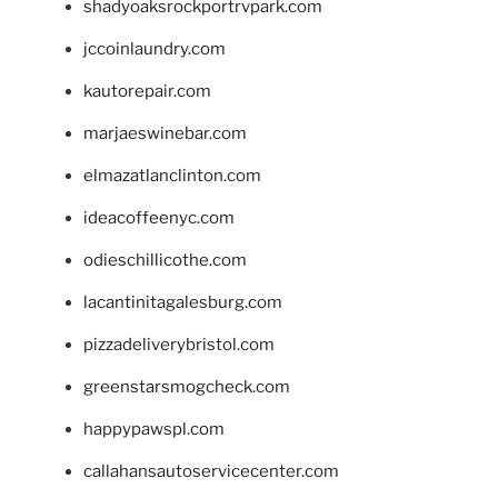
shadyoaksrockportrvpark.com
jccoinlaundry.com
kautorepair.com
marjaeswinebar.com
elmazatlanclinton.com
ideacoffeenyc.com
odieschillicothe.com
lacantinitagalesburg.com
pizzadeliverybristol.com
greenstarsmogcheck.com
happypawspl.com
callahansautoservicecenter.com