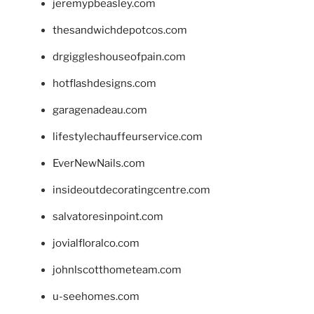
jeremypbeasley.com
thesandwichdepotcos.com
drgiggleshouseofpain.com
hotflashdesigns.com
garagenadeau.com
lifestylechauffeurservice.com
EverNewNails.com
insideoutdecoratingcentre.com
salvatoresinpoint.com
jovialfloralco.com
johnlscotthometeam.com
u-seehomes.com