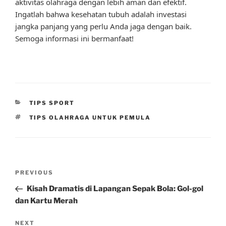
aktivitas olahraga dengan lebih aman dan efektif.
Ingatlah bahwa kesehatan tubuh adalah investasi
jangka panjang yang perlu Anda jaga dengan baik.
Semoga informasi ini bermanfaat!
CATEGORIES
TIPS SPORT
TAGS
TIPS OLAHRAGA UNTUK PEMULA
Post
Previous
PREVIOUS
navigation
Post
Kisah Dramatis di Lapangan Sepak Bola: Gol-gol
dan Kartu Merah
Next
NEXT