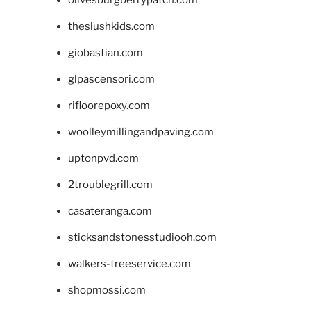
olivesburgberrypatch.com
theslushkids.com
giobastian.com
glpascensori.com
rifloorepoxy.com
woolleymillingandpaving.com
uptonpvd.com
2troublegrill.com
casateranga.com
sticksandstonesstudiooh.com
walkers-treeservice.com
shopmossi.com