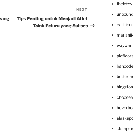
theinte
NEXT
Next
unbound
Post
 yang
Tips Penting untuk Menjadi Atlet
catfrien
Tolak Peluru yang Sukses
marianli
wayward
pidfloo
bancode
betterm
hingsto
choosea
hoverbo
alaskapo
stsmp.o