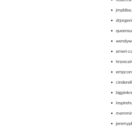
jmpblis
drjorger
queensu
wendyw
ameri-
hrsrece
empcon
cinderel
bigpinkr
inspireh
memming
jeremyp