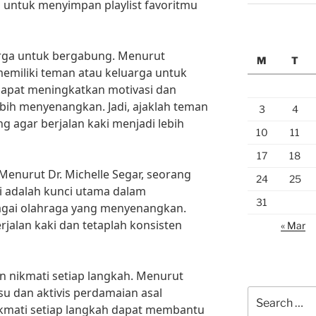
u untuk menyimpan playlist favoritmu
arga untuk bergabung. Menurut
M
T
memiliki teman atau keluarga untuk
apat meningkatkan motivasi dan
ebih menyenangkan. Jadi, ajaklah teman
3
4
g agar berjalan kaki menjadi lebih
10
11
17
18
Menurut Dr. Michelle Segar, seorang
24
25
si adalah kunci utama dalam
31
bagai olahraga yang menyenangkan.
rjalan kaki dan tetaplah konsisten
« Mar
an nikmati setiap langkah. Menurut
su dan aktivis perdamaian asal
Search
kmati setiap langkah dapat membantu
for: