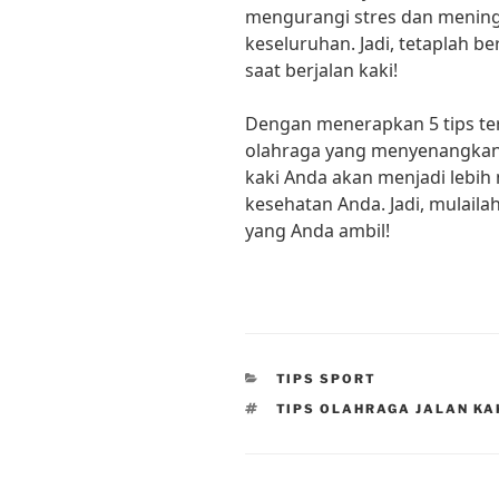
mengurangi stres dan mening
keseluruhan. Jadi, tetaplah b
saat berjalan kaki!
Dengan menerapkan 5 tips ter
olahraga yang menyenangkan d
kaki Anda akan menjadi lebi
kesehatan Anda. Jadi, mulaila
yang Anda ambil!
CATEGORIES
TIPS SPORT
TAGS
TIPS OLAHRAGA JALAN KA