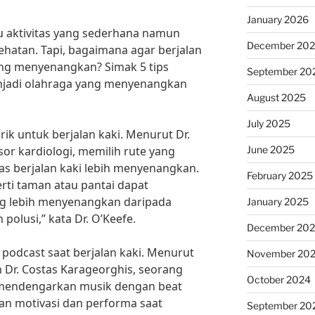
January 2026
tu aktivitas yang sederhana namun
December 20
hatan. Tapi, bagaimana agar berjalan
ang menyenangkan? Simak 5 tips
September 20
enjadi olahraga yang menyenangkan
August 2025
July 2025
rik untuk berjalan kaki. Menurut Dr.
June 2025
or kardiologi, memilih rute yang
as berjalan kaki lebih menyenangkan.
February 2025
erti taman atau pantai dapat
 lebih menyenangkan daripada
January 2025
 polusi,” kata Dr. O’Keefe.
December 20
podcast saat berjalan kaki. Menurut
November 20
h Dr. Costas Karageorghis, seorang
October 2024
, mendengarkan musik dengan beat
an motivasi dan performa saat
September 20