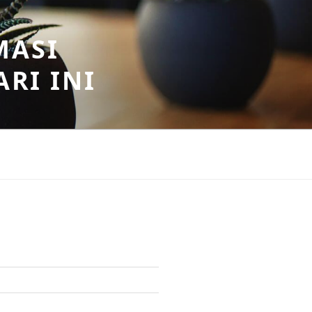
MASI
RI INI