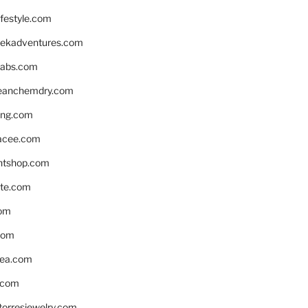
ifestyle.com
eekadventures.com
labs.com
leanchemdry.com
ing.com
acee.com
ntshop.com
te.com
om
com
ea.com
.com
torresjewelry.com