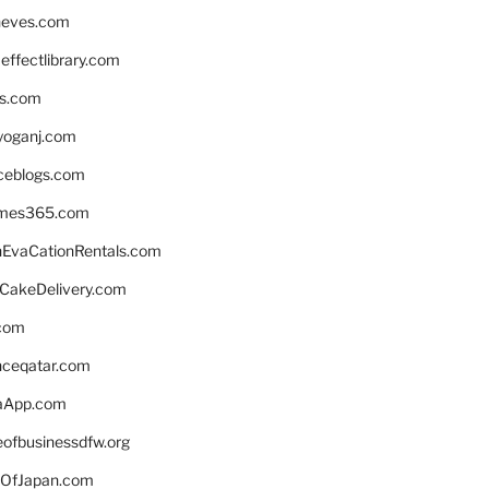
neves.com
ffectlibrary.com
ns.com
yoganj.com
rceblogs.com
ames365.com
EvaCationRentals.com
rCakeDelivery.com
.com
enceqatar.com
aApp.com
eofbusinessdfw.org
OfJapan.com