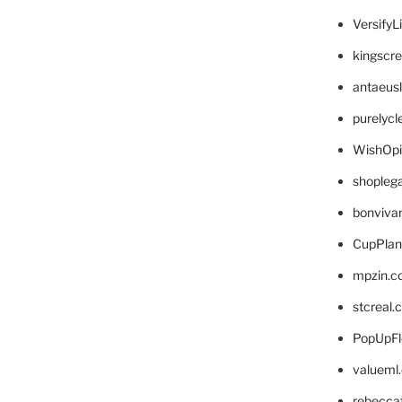
VersifyL
kingscr
antaeus
purelyc
WishOp
shopleg
bonviva
CupPlan
mpzin.c
stcreal.
PopUpFl
valueml
rebecca