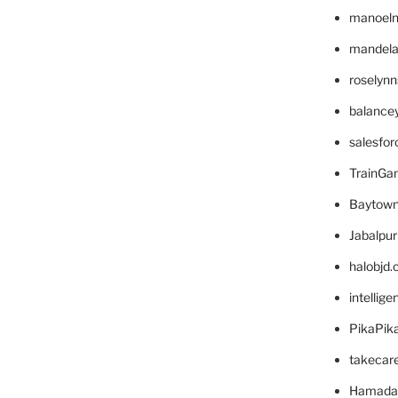
manoel
mandelae
roselyn
balance
salesfo
TrainG
Baytown
Jabalpu
halobjd
intellig
PikaPik
takecar
Hamada