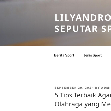
Skip
to
LILYANDR
content
SEPUTAR S
Berita Sport
Jenis Sport
POSTED
SEPTEMBER 29, 2024
BY
ADMI
ON
5 Tips Terbaik Aga
Olahraga yang M