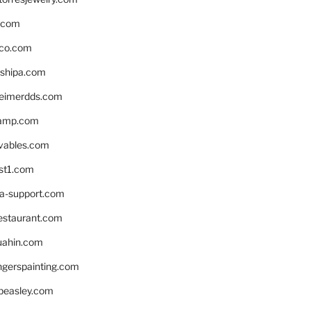
s.com
ico.com
shipa.com
eimerdds.com
camp.com
ivables.com
st1.com
la-support.com
estaurant.com
uahin.com
erspainting.com
beasley.com