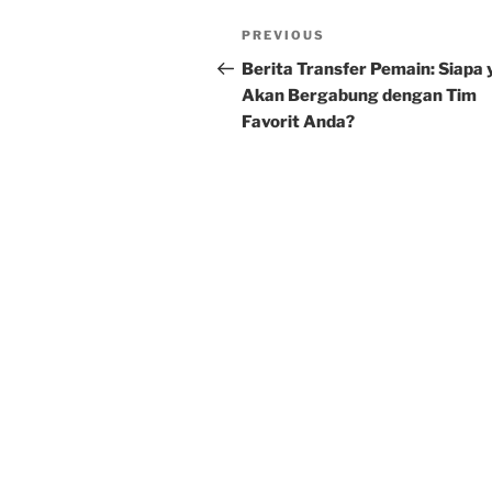
Post
Previous
PREVIOUS
navigation
Post
Berita Transfer Pemain: Siapa
Akan Bergabung dengan Tim
Favorit Anda?