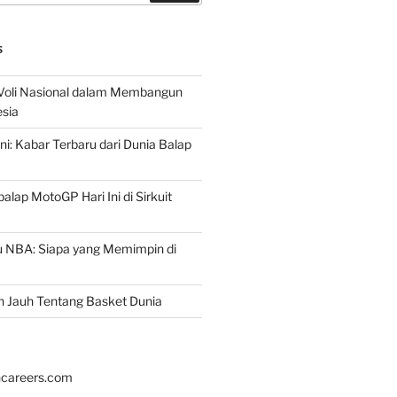
S
 Voli Nasional dalam Membangun
esia
ni: Kabar Terbaru dari Dunia Balap
lap MotoGP Hari Ini di Sirkuit
u NBA: Siapa yang Memimpin di
h Jauh Tentang Basket Dunia
hcareers.com