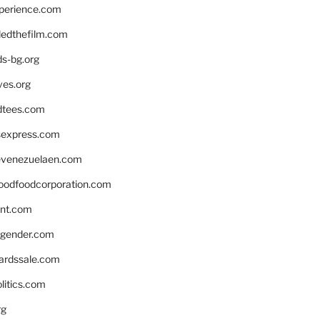
xperience.com
edthefilm.com
ds-bg.org
ves.org
tees.com
rsexpress.com
venezuelaen.com
oodfoodcorporation.com
nnt.com
gender.com
ardssale.com
litics.com
rg