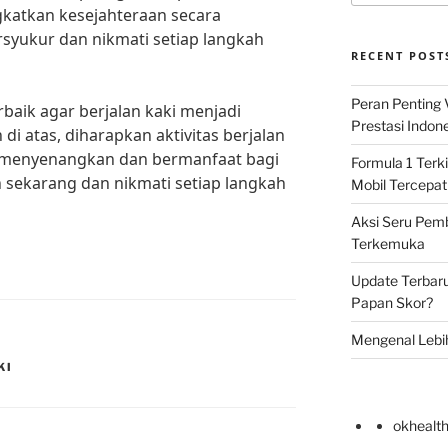
katkan kesejahteraan secara
ersyukur dan nikmati setiap langkah
RECENT POST
Peran Penting
baik agar berjalan kaki menjadi
Prestasi Indon
i atas, diharapkan aktivitas berjalan
h menyenangkan dan bermanfaat bagi
Formula 1 Terki
h sekarang dan nikmati setiap langkah
Mobil Tercepat
Aksi Seru Pemba
Terkemuka
Update Terbar
Papan Skor?
Mengenal Lebi
KI
okhealt