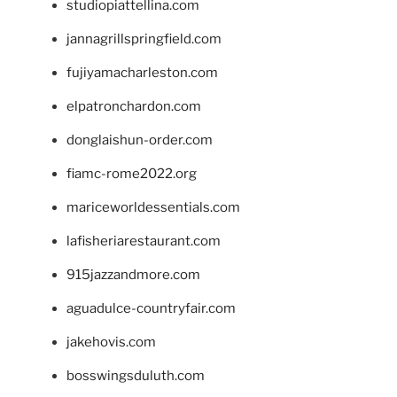
studiopiattellina.com
jannagrillspringfield.com
fujiyamacharleston.com
elpatronchardon.com
donglaishun-order.com
fiamc-rome2022.org
mariceworldessentials.com
lafisheriarestaurant.com
915jazzandmore.com
aguadulce-countryfair.com
jakehovis.com
bosswingsduluth.com