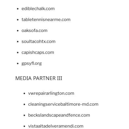
ediblechalk.com
tabletennisnearme.com
oaksofa.com
soultacohtx.com
capishcaps.com
gpsyfl.org
MEDIA PARTNER III
vwrepairarlington.com
cleaningservicebaltimore-md.com
beckslandscapeandfence.com
vistaaltadelveramendi.com