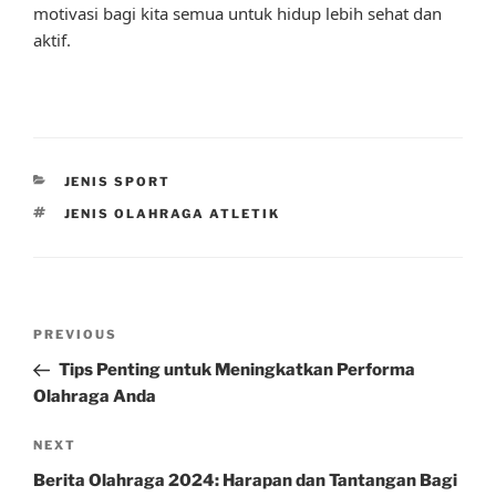
motivasi bagi kita semua untuk hidup lebih sehat dan
aktif.
CATEGORIES
JENIS SPORT
TAGS
JENIS OLAHRAGA ATLETIK
Post
Previous
PREVIOUS
navigation
Post
Tips Penting untuk Meningkatkan Performa
Olahraga Anda
Next
NEXT
Post
Berita Olahraga 2024: Harapan dan Tantangan Bagi