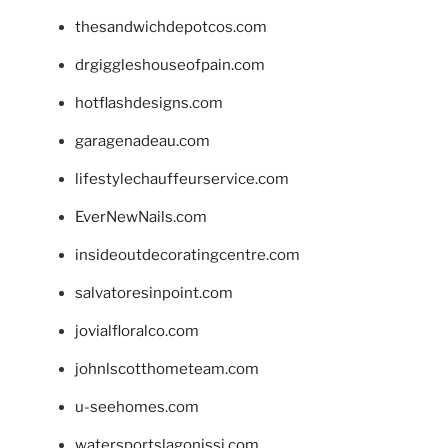
thesandwichdepotcos.com
drgiggleshouseofpain.com
hotflashdesigns.com
garagenadeau.com
lifestylechauffeurservice.com
EverNewNails.com
insideoutdecoratingcentre.com
salvatoresinpoint.com
jovialfloralco.com
johnlscotthometeam.com
u-seehomes.com
watersportslagonissi.com