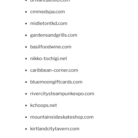
drivancastillo.com
cmmedspa.com
midletontkd.com
gardensandgrills.com
basilfoodwine.com
nikko-tochigi.net
caribbean-corner.com
bluemoongiftcards.com
rivercitysteampunkexpo.com
kchoops.net
mountainsideskateshop.com
kirtlandcitytavern.com