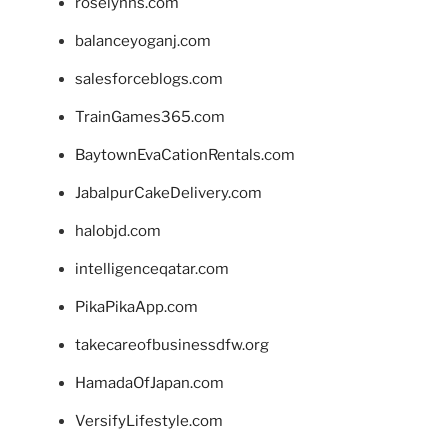
roselynns.com
balanceyoganj.com
salesforceblogs.com
TrainGames365.com
BaytownEvaCationRentals.com
JabalpurCakeDelivery.com
halobjd.com
intelligenceqatar.com
PikaPikaApp.com
takecareofbusinessdfw.org
HamadaOfJapan.com
VersifyLifestyle.com