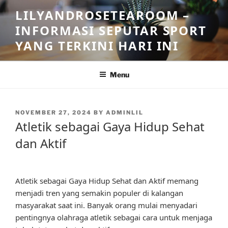
Skip
LILYANDROSETEAROOM –
to
INFORMASI SEPUTAR SPORT
content
YANG TERKINI HARI INI
Menu
POSTED
NOVEMBER 27, 2024
BY
ADMINLIL
ON
Atletik sebagai Gaya Hidup Sehat
dan Aktif
Atletik sebagai Gaya Hidup Sehat dan Aktif memang
menjadi tren yang semakin populer di kalangan
masyarakat saat ini. Banyak orang mulai menyadari
pentingnya olahraga atletik sebagai cara untuk menjaga