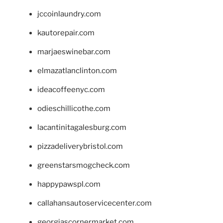
jccoinlaundry.com
kautorepair.com
marjaeswinebar.com
elmazatlanclinton.com
ideacoffeenyc.com
odieschillicothe.com
lacantinitagalesburg.com
pizzadeliverybristol.com
greenstarsmogcheck.com
happypawspl.com
callahansautoservicecenter.com
georgiascornermarket.com