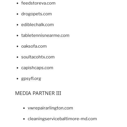
feedstoreva.com
drogopets.com
ediblechalk.com
tabletennisnearme.com
oaksofa.com
soultacohtx.com
capishcaps.com
gpsyfl.org
MEDIA PARTNER III
vwrepairarlington.com
cleaningservicebaltimore-md.com