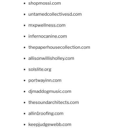
shopmossi.com
untamedcollectivesd.com
mxpwellness.com
infernocanine.com
thepaperhousecollection.com
allisonwillisholley.com
solslite.org
portwayinn.com
djmaddogmusic.com
thesoundarchitects.com
allin1roofing.com
keepjudgewebb.com