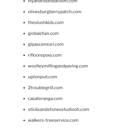
lilyandrosetearoom.com
olivesburgberrypatch.com
theslushkids.com
giobastian.com
glpascensori.com
rifloorepoxy.com
woolleymillingandpaving.com
uptonpvd.com
2troublegrill.com
casateranga.com
sticksandstonesstudiooh.com
walkers-treeservice.com