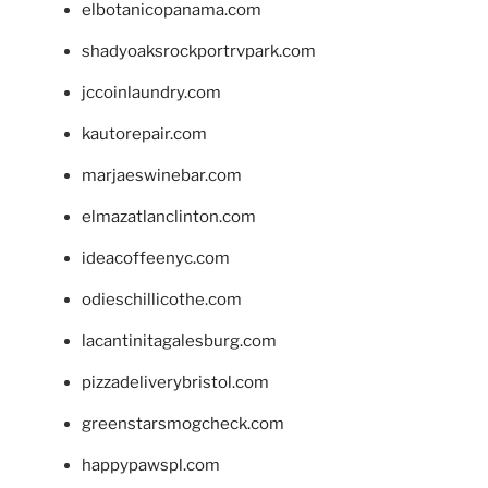
elbotanicopanama.com
shadyoaksrockportrvpark.com
jccoinlaundry.com
kautorepair.com
marjaeswinebar.com
elmazatlanclinton.com
ideacoffeenyc.com
odieschillicothe.com
lacantinitagalesburg.com
pizzadeliverybristol.com
greenstarsmogcheck.com
happypawspl.com