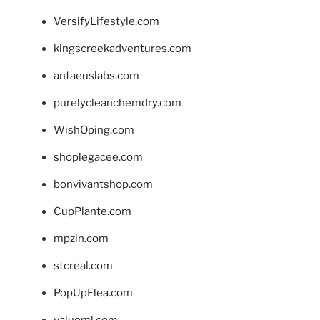
VersifyLifestyle.com
kingscreekadventures.com
antaeuslabs.com
purelycleanchemdry.com
WishOping.com
shoplegacee.com
bonvivantshop.com
CupPlante.com
mpzin.com
stcreal.com
PopUpFlea.com
valueml.com