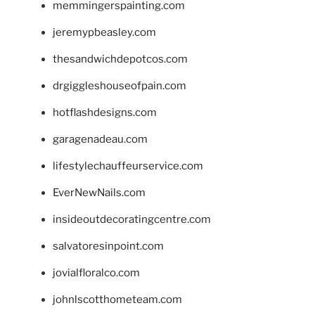
memmingerspainting.com
jeremypbeasley.com
thesandwichdepotcos.com
drgiggleshouseofpain.com
hotflashdesigns.com
garagenadeau.com
lifestylechauffeurservice.com
EverNewNails.com
insideoutdecoratingcentre.com
salvatoresinpoint.com
jovialfloralco.com
johnlscotthometeam.com