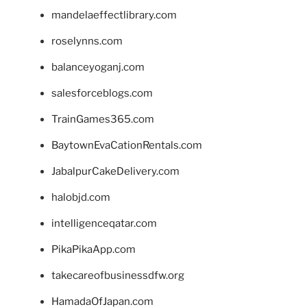
mandelaeffectlibrary.com
roselynns.com
balanceyoganj.com
salesforceblogs.com
TrainGames365.com
BaytownEvaCationRentals.com
JabalpurCakeDelivery.com
halobjd.com
intelligenceqatar.com
PikaPikaApp.com
takecareofbusinessdfw.org
HamadaOfJapan.com