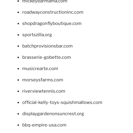
mickeybarmama.com
roadwayconstructioninc.com
shopdragonflyboutique.com
sportszilla.org
batchprovisionsbar.com
brasserie-gobette.com
musicrearte.com
morseysfarms.com
riverviewtennis.com
official-kelly-toys-squishmallows.com
displaygardenonsuncrest.org
bbq-empire-usa.com