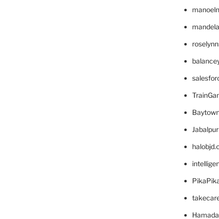
manoel
mandelae
roselyn
balance
salesfo
TrainG
Baytown
Jabalpu
halobjd
intellig
PikaPik
takecar
Hamada