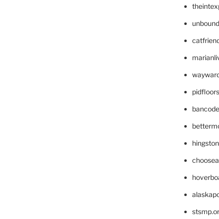
theinte
unbound
catfrien
marianli
wayward
pidfloo
bancode
betterm
hingsto
choosea
hoverbo
alaskapo
stsmp.o