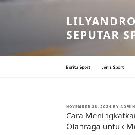
Skip
to
LILYANDR
content
SEPUTAR S
Berita Sport
Jenis Sport
POSTED
NOVEMBER 25, 2024
BY
ADMIN
ON
Cara Meningkatka
Olahraga untuk M