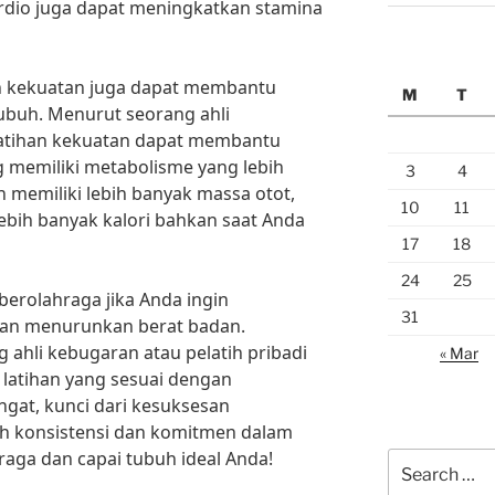
 kardio juga dapat meningkatkan stamina
han kekuatan juga dapat membantu
M
T
buh. Menurut seorang ahli
Latihan kekuatan dapat membantu
memiliki metabolisme yang lebih
3
4
 memiliki lebih banyak massa otot,
10
11
bih banyak kalori bahkan saat Anda
17
18
24
25
 berolahraga jika Anda ingin
31
an menurunkan berat badan.
 ahli kebugaran atau pelatih pribadi
« Mar
atihan yang sesuai dengan
ngat, kunci dari kesuksesan
h konsistensi dan komitmen dalam
raga dan capai tubuh ideal Anda!
Search
for: