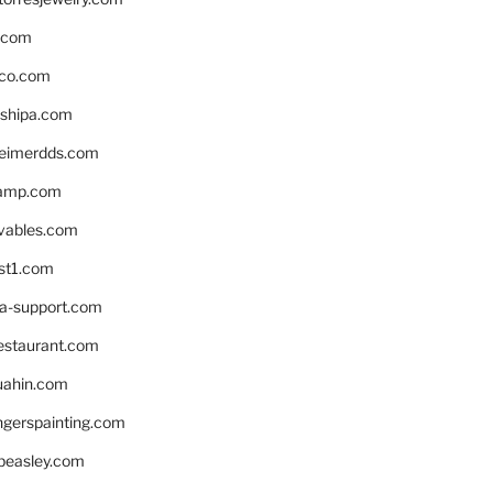
s.com
ico.com
shipa.com
eimerdds.com
camp.com
ivables.com
st1.com
la-support.com
estaurant.com
uahin.com
erspainting.com
beasley.com