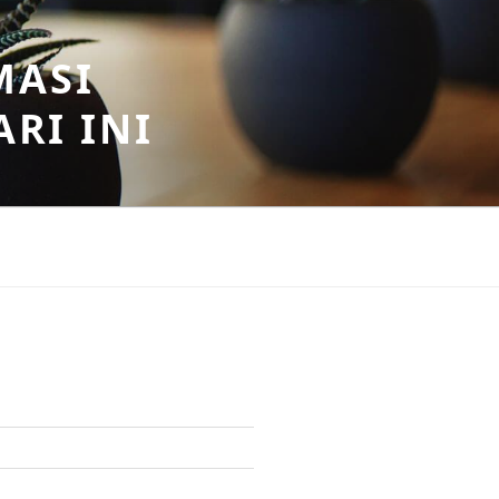
MASI
RI INI