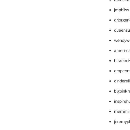
jmpblis
drjorger
queensu
wendyw
ameri-
hrsrece
empcon
cinderel
bigpinkr
inspireh
memming
jeremyp