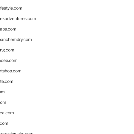
ifestyle.com
eekadventures.com
labs.com
leanchemdry.com
ing.com
acee.com
ntshop.com
te.com
om
com
ea.com
.com
torresjewelry.com