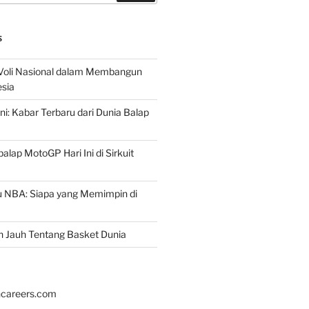
S
 Voli Nasional dalam Membangun
esia
ni: Kabar Terbaru dari Dunia Balap
lap MotoGP Hari Ini di Sirkuit
u NBA: Siapa yang Memimpin di
h Jauh Tentang Basket Dunia
hcareers.com