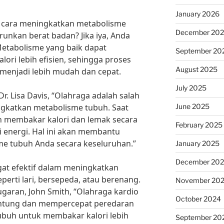
January 2026
 cara meningkatkan metabolisme
December 20
nkan berat badan? Jika iya, Anda
 Metabolisme yang baik dapat
September 20
ri lebih efisien, sehingga proses
August 2025
menjadi lebih mudah dan cepat.
July 2025
Dr. Lisa Davis, “Olahraga adalah salah
June 2025
ngkatkan metabolisme tubuh. Saat
n membakar kalori dan lemak secara
February 2025
i energi. Hal ini akan membantu
me tubuh Anda secara keseluruhan.”
January 2025
December 20
gat efektif dalam meningkatkan
perti lari, bersepeda, atau berenang.
November 20
garan, John Smith, “Olahraga kardio
October 2024
antung dan mempercepat peredaran
buh untuk membakar kalori lebih
September 20