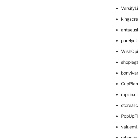
VersifyL
kingscr
antaeus
purelyc
WishOp
shopleg
bonviva
CupPlan
mpzin.c
stcreal.
PopUpFl
valueml
rebecca