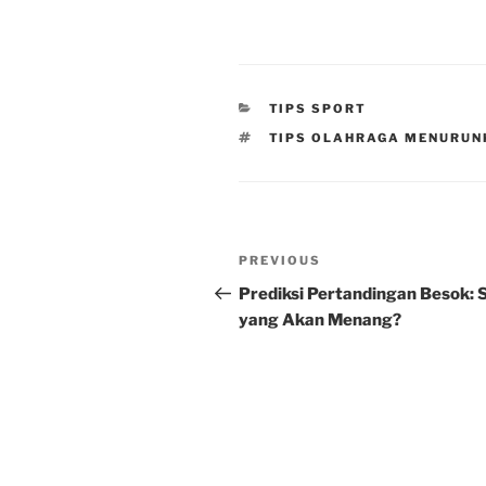
CATEGORIES
TIPS SPORT
TAGS
TIPS OLAHRAGA MENURUN
Post
Previous
PREVIOUS
navigation
Post
Prediksi Pertandingan Besok: 
yang Akan Menang?