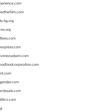
xperience.com
edthefilm.com
ds-bg.org
ves.org
tees.com
rsexpress.com
venezuelaen.com
oodfoodcorporation.com
nnt.com
gender.com
ardssale.com
litics.com
rg