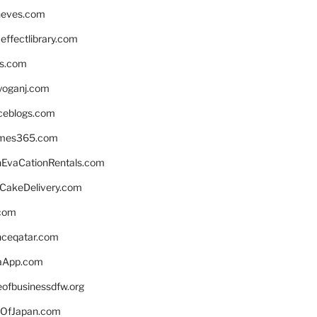
neves.com
ffectlibrary.com
ns.com
yoganj.com
rceblogs.com
ames365.com
EvaCationRentals.com
rCakeDelivery.com
.com
enceqatar.com
aApp.com
eofbusinessdfw.org
OfJapan.com