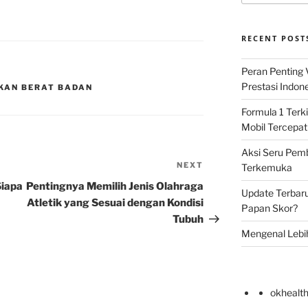
RECENT POST
Peran Penting
Prestasi Indon
KAN BERAT BADAN
Formula 1 Terki
Mobil Tercepat
Aksi Seru Pemba
NEXT
Next
Terkemuka
Post
Siapa
Pentingnya Memilih Jenis Olahraga
Update Terbar
Atletik yang Sesuai dengan Kondisi
Papan Skor?
Tubuh
Mengenal Lebi
okhealt