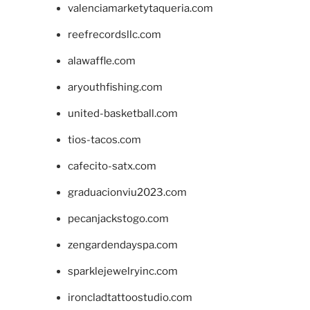
valenciamarketytaqueria.com
reefrecordsllc.com
alawaffle.com
aryouthfishing.com
united-basketball.com
tios-tacos.com
cafecito-satx.com
graduacionviu2023.com
pecanjackstogo.com
zengardendayspa.com
sparklejewelryinc.com
ironcladtattoostudio.com