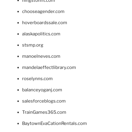
hingstonnt.com
chooseagender.com
hoverboardssale.com
alaskapolitics.com
stsmp.org
manoelneves.com
mandelaeffectlibrary.com
roselynns.com
balanceyoganj.com
salesforceblogs.com
TrainGames365.com
BaytownEvaCationRentals.com