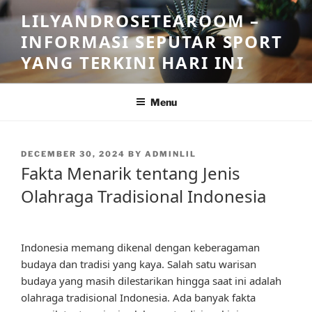
Skip
LILYANDROSETEAROOM –
to
INFORMASI SEPUTAR SPORT
content
YANG TERKINI HARI INI
Menu
POSTED
DECEMBER 30, 2024
BY
ADMINLIL
ON
Fakta Menarik tentang Jenis
Olahraga Tradisional Indonesia
Indonesia memang dikenal dengan keberagaman
budaya dan tradisi yang kaya. Salah satu warisan
budaya yang masih dilestarikan hingga saat ini adalah
olahraga tradisional Indonesia. Ada banyak fakta