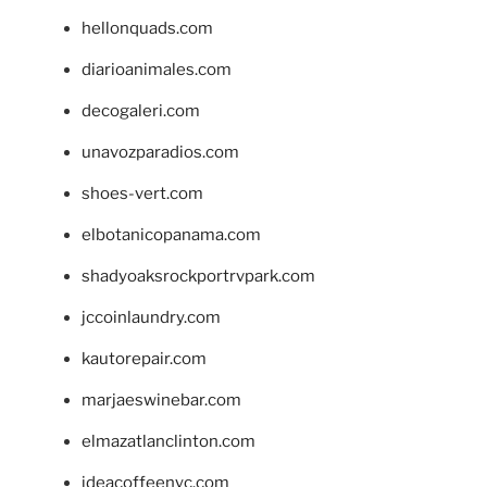
hellonquads.com
diarioanimales.com
decogaleri.com
unavozparadios.com
shoes-vert.com
elbotanicopanama.com
shadyoaksrockportrvpark.com
jccoinlaundry.com
kautorepair.com
marjaeswinebar.com
elmazatlanclinton.com
ideacoffeenyc.com