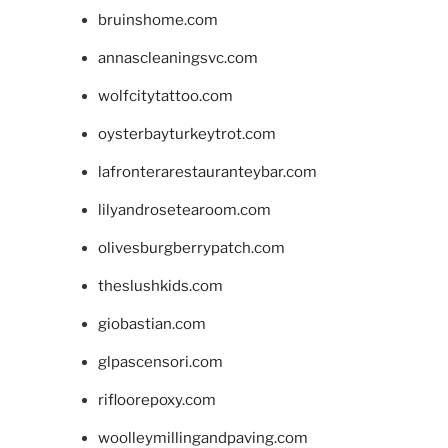
bruinshome.com
annascleaningsvc.com
wolfcitytattoo.com
oysterbayturkeytrot.com
lafronterarestauranteybar.com
lilyandrosetearoom.com
olivesburgberrypatch.com
theslushkids.com
giobastian.com
glpascensori.com
rifloorepoxy.com
woolleymillingandpaving.com