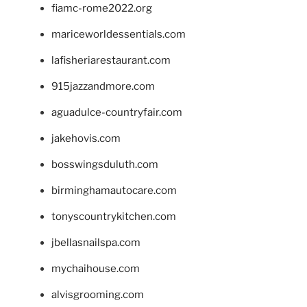
fiamc-rome2022.org
mariceworldessentials.com
lafisheriarestaurant.com
915jazzandmore.com
aguadulce-countryfair.com
jakehovis.com
bosswingsduluth.com
birminghamautocare.com
tonyscountrykitchen.com
jbellasnailspa.com
mychaihouse.com
alvisgrooming.com