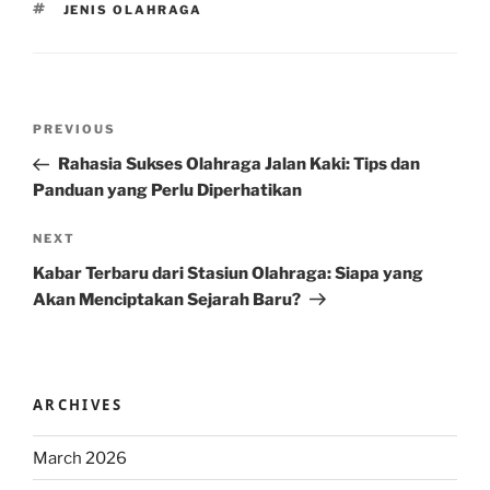
TAGS
JENIS OLAHRAGA
Post
Previous
PREVIOUS
navigation
Post
Rahasia Sukses Olahraga Jalan Kaki: Tips dan
Panduan yang Perlu Diperhatikan
Next
NEXT
Post
Kabar Terbaru dari Stasiun Olahraga: Siapa yang
Akan Menciptakan Sejarah Baru?
ARCHIVES
March 2026