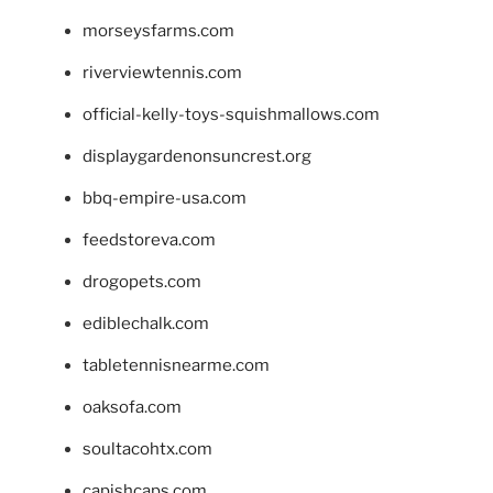
morseysfarms.com
riverviewtennis.com
official-kelly-toys-squishmallows.com
displaygardenonsuncrest.org
bbq-empire-usa.com
feedstoreva.com
drogopets.com
ediblechalk.com
tabletennisnearme.com
oaksofa.com
soultacohtx.com
capishcaps.com