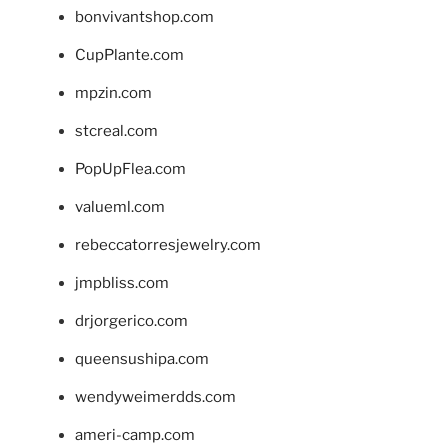
bonvivantshop.com
CupPlante.com
mpzin.com
stcreal.com
PopUpFlea.com
valueml.com
rebeccatorresjewelry.com
jmpbliss.com
drjorgerico.com
queensushipa.com
wendyweimerdds.com
ameri-camp.com