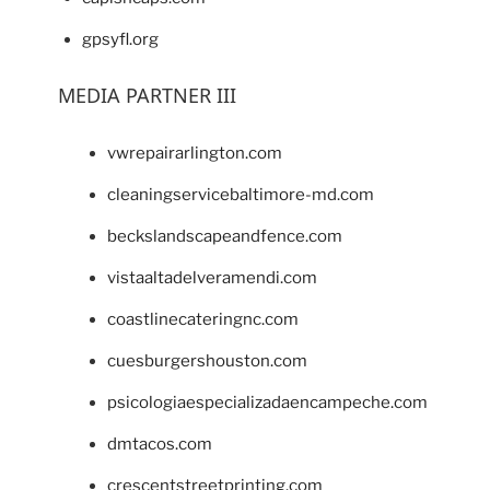
gpsyfl.org
MEDIA PARTNER III
vwrepairarlington.com
cleaningservicebaltimore-md.com
beckslandscapeandfence.com
vistaaltadelveramendi.com
coastlinecateringnc.com
cuesburgershouston.com
psicologiaespecializadaencampeche.com
dmtacos.com
crescentstreetprinting.com