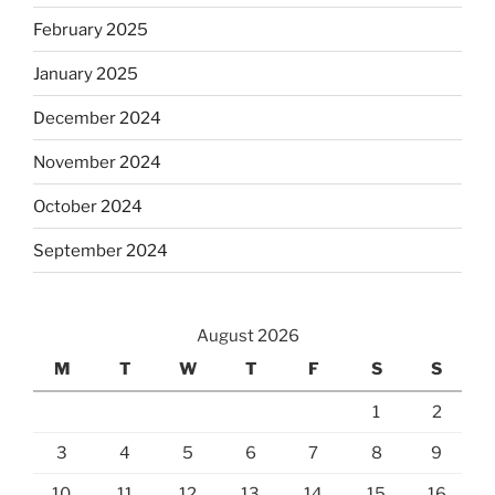
February 2025
January 2025
December 2024
November 2024
October 2024
September 2024
August 2026
M
T
W
T
F
S
S
1
2
3
4
5
6
7
8
9
10
11
12
13
14
15
16