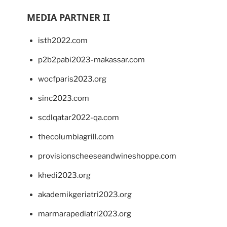
MEDIA PARTNER II
isth2022.com
p2b2pabi2023-makassar.com
wocfparis2023.org
sinc2023.com
scdlqatar2022-qa.com
thecolumbiagrill.com
provisionscheeseandwineshoppe.com
khedi2023.org
akademikgeriatri2023.org
marmarapediatri2023.org