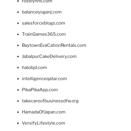
roselynns.com
balanceyoganj.com
salesforceblogs.com
TrainGames365.com
BaytownEvaCationRentals.com
JabalpurCakeDelivery.com
halobjd.com
intelligenceqatar.com
PikaPikaApp.com
takecareofbusinessdfw.org
HamadaOfJapan.com
VersifyLifestyle.com