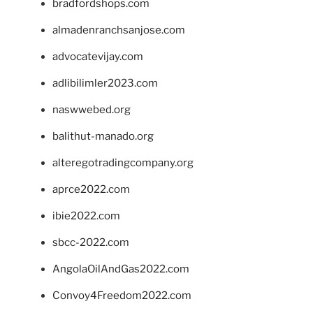
bradfordshops.com
almadenranchsanjose.com
advocatevijay.com
adlibilimler2023.com
naswwebed.org
balithut-manado.org
alteregotradingcompany.org
aprce2022.com
ibie2022.com
sbcc-2022.com
AngolaOilAndGas2022.com
Convoy4Freedom2022.com