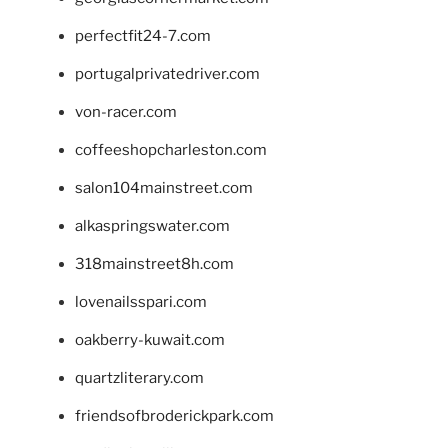
perfectfit24-7.com
portugalprivatedriver.com
von-racer.com
coffeeshopcharleston.com
salon104mainstreet.com
alkaspringswater.com
318mainstreet8h.com
lovenailsspari.com
oakberry-kuwait.com
quartzliterary.com
friendsofbroderickpark.com