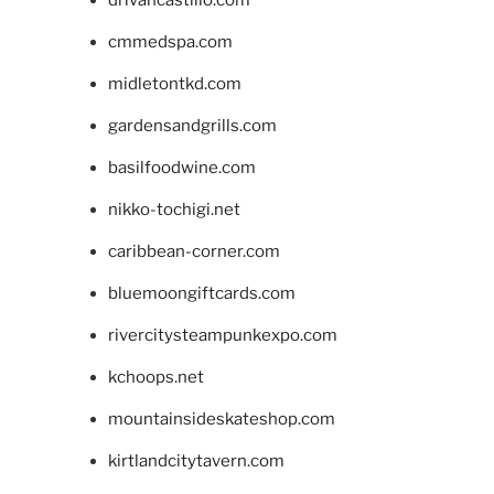
drivancastillo.com
cmmedspa.com
midletontkd.com
gardensandgrills.com
basilfoodwine.com
nikko-tochigi.net
caribbean-corner.com
bluemoongiftcards.com
rivercitysteampunkexpo.com
kchoops.net
mountainsideskateshop.com
kirtlandcitytavern.com