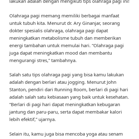
lakukan adalah dengan mengikuti tips olahraga pagi ini!
Olahraga pagi memang memiliki berbagai manfaat
untuk tubuh kita. Menurut dr. Ary Ginanjar, seorang
dokter spesialis olahraga, olahraga pagi dapat
meningkatkan metabolisme tubuh dan memberikan
energi tambahan untuk memulai hari. “Olahraga pagi
juga dapat meningkatkan mood dan membantu
mengurangi stres,” tambahnya.
Salah satu tips olahraga pagi yang bisa kamu lakukan
adalah dengan berlari atau jogging. Menurut John
Stanton, pendiri dari Running Room, berlari di pagi hari
adalah salah satu kebiasaan yang baik untuk kesehatan.
“Berlari di pagi hari dapat meningkatkan kebugaran
jantung dan paru-paru, serta dapat membakar kalori
lebih efektif,” ujarnya.
Selain itu, kamu juga bisa mencoba yoga atau senam