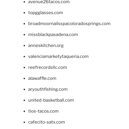
avenue26tacos.com
topgglasses.com
broadmoornailsspacoloradosprings.com
missblackpasadena.com
anneskitchen.org
valenciamarketytaqueria.com
reefrecordsllc.com
alawaffle.com
aryouthfishing.com
united-basketball.com
tios-tacos.com
cafecito-satx.com