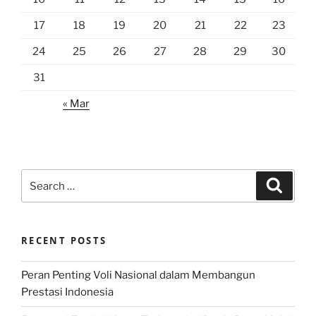
17
18
19
20
21
22
23
24
25
26
27
28
29
30
31
« Mar
Search
Search
for:
RECENT POSTS
Peran Penting Voli Nasional dalam Membangun
Prestasi Indonesia