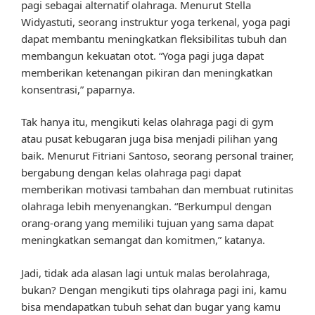
pagi sebagai alternatif olahraga. Menurut Stella
Widyastuti, seorang instruktur yoga terkenal, yoga pagi
dapat membantu meningkatkan fleksibilitas tubuh dan
membangun kekuatan otot. “Yoga pagi juga dapat
memberikan ketenangan pikiran dan meningkatkan
konsentrasi,” paparnya.
Tak hanya itu, mengikuti kelas olahraga pagi di gym
atau pusat kebugaran juga bisa menjadi pilihan yang
baik. Menurut Fitriani Santoso, seorang personal trainer,
bergabung dengan kelas olahraga pagi dapat
memberikan motivasi tambahan dan membuat rutinitas
olahraga lebih menyenangkan. “Berkumpul dengan
orang-orang yang memiliki tujuan yang sama dapat
meningkatkan semangat dan komitmen,” katanya.
Jadi, tidak ada alasan lagi untuk malas berolahraga,
bukan? Dengan mengikuti tips olahraga pagi ini, kamu
bisa mendapatkan tubuh sehat dan bugar yang kamu