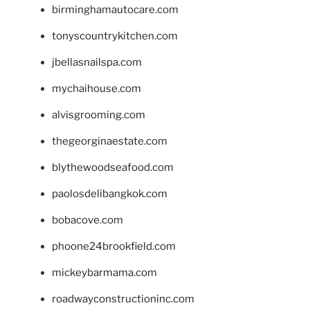
birminghamautocare.com
tonyscountrykitchen.com
jbellasnailspa.com
mychaihouse.com
alvisgrooming.com
thegeorginaestate.com
blythewoodseafood.com
paolosdelibangkok.com
bobacove.com
phoone24brookfield.com
mickeybarmama.com
roadwayconstructioninc.com