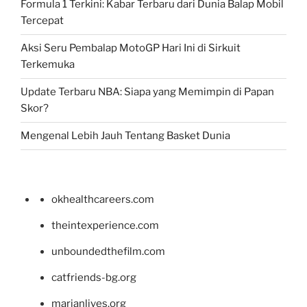
Formula 1 Terkini: Kabar Terbaru dari Dunia Balap Mobil
Tercepat
Aksi Seru Pembalap MotoGP Hari Ini di Sirkuit
Terkemuka
Update Terbaru NBA: Siapa yang Memimpin di Papan
Skor?
Mengenal Lebih Jauh Tentang Basket Dunia
okhealthcareers.com
theintexperience.com
unboundedthefilm.com
catfriends-bg.org
marianlives.org