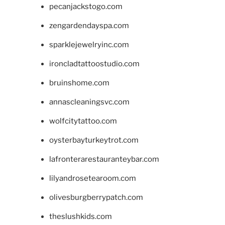
pecanjackstogo.com
zengardendayspa.com
sparklejewelryinc.com
ironcladtattoostudio.com
bruinshome.com
annascleaningsvc.com
wolfcitytattoo.com
oysterbayturkeytrot.com
lafronterarestauranteybar.com
lilyandrosetearoom.com
olivesburgberrypatch.com
theslushkids.com