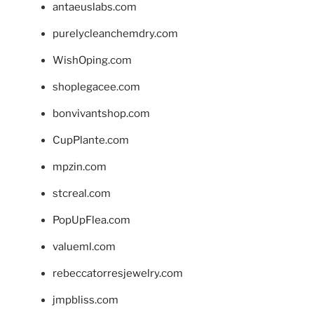
antaeuslabs.com
purelycleanchemdry.com
WishOping.com
shoplegacee.com
bonvivantshop.com
CupPlante.com
mpzin.com
stcreal.com
PopUpFlea.com
valueml.com
rebeccatorresjewelry.com
jmpbliss.com