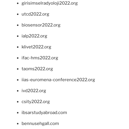
girisimselradyoloji2022.org
utcd2022.org
biosensor2022.org
ialp2022.org
klivet2022.org
ifac-hms2022.org
taoms2022.org
iias-euromena-conference2022.org
ivd2022.org
csity2022.org
ibsarstudyabroad.com
bennusehgall.com