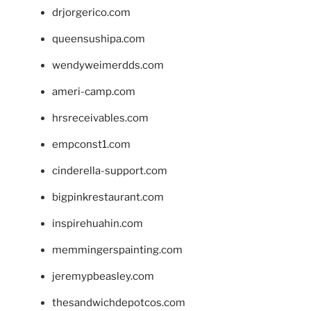
drjorgerico.com
queensushipa.com
wendyweimerdds.com
ameri-camp.com
hrsreceivables.com
empconst1.com
cinderella-support.com
bigpinkrestaurant.com
inspirehuahin.com
memmingerspainting.com
jeremypbeasley.com
thesandwichdepotcos.com