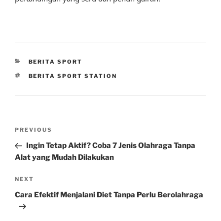
CATEGORIES
BERITA SPORT
TAGS
BERITA SPORT STATION
Post
Previous
PREVIOUS
navigation
Post
Ingin Tetap Aktif? Coba 7 Jenis Olahraga Tanpa
Alat yang Mudah Dilakukan
Next
NEXT
Post
Cara Efektif Menjalani Diet Tanpa Perlu Berolahraga