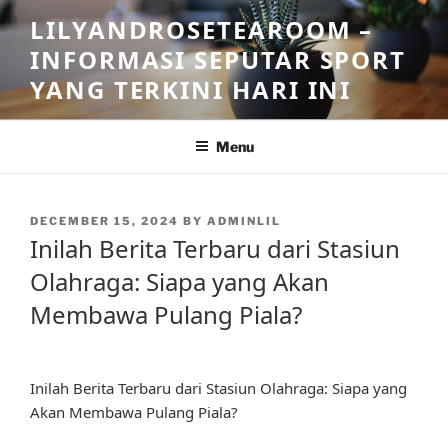
Skip
LILYANDROSETEAROOM –
to
INFORMASI SEPUTAR SPORT
content
YANG TERKINI HARI INI
Menu
POSTED
DECEMBER 15, 2024
BY
ADMINLIL
ON
Inilah Berita Terbaru dari Stasiun
Olahraga: Siapa yang Akan
Membawa Pulang Piala?
Inilah Berita Terbaru dari Stasiun Olahraga: Siapa yang
Akan Membawa Pulang Piala?