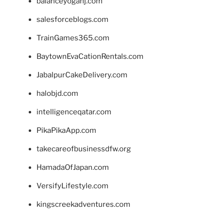
balanceyoganj.com
salesforceblogs.com
TrainGames365.com
BaytownEvaCationRentals.com
JabalpurCakeDelivery.com
halobjd.com
intelligenceqatar.com
PikaPikaApp.com
takecareofbusinessdfw.org
HamadaOfJapan.com
VersifyLifestyle.com
kingscreekadventures.com