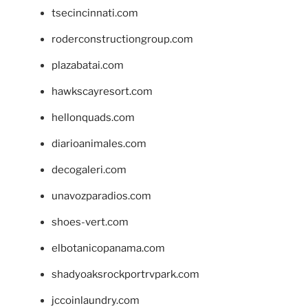
tsecincinnati.com
roderconstructiongroup.com
plazabatai.com
hawkscayresort.com
hellonquads.com
diarioanimales.com
decogaleri.com
unavozparadios.com
shoes-vert.com
elbotanicopanama.com
shadyoaksrockportrvpark.com
jccoinlaundry.com