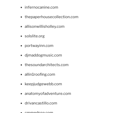
infernocanine.com
thepaperhousecollection.com
allisonwillisholley.com
solslite.org
portwayinn.com
djmaddogmusic.com
thesoundarchitects.com
allin1roofing.com
keepjudgewebb.com
anatomyofadventure.com
drivancastillo.com
cmmedspa.com