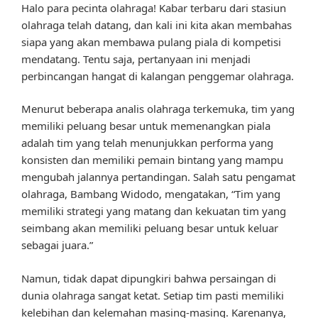
Halo para pecinta olahraga! Kabar terbaru dari stasiun
olahraga telah datang, dan kali ini kita akan membahas
siapa yang akan membawa pulang piala di kompetisi
mendatang. Tentu saja, pertanyaan ini menjadi
perbincangan hangat di kalangan penggemar olahraga.
Menurut beberapa analis olahraga terkemuka, tim yang
memiliki peluang besar untuk memenangkan piala
adalah tim yang telah menunjukkan performa yang
konsisten dan memiliki pemain bintang yang mampu
mengubah jalannya pertandingan. Salah satu pengamat
olahraga, Bambang Widodo, mengatakan, “Tim yang
memiliki strategi yang matang dan kekuatan tim yang
seimbang akan memiliki peluang besar untuk keluar
sebagai juara.”
Namun, tidak dapat dipungkiri bahwa persaingan di
dunia olahraga sangat ketat. Setiap tim pasti memiliki
kelebihan dan kelemahan masing-masing. Karenanya,