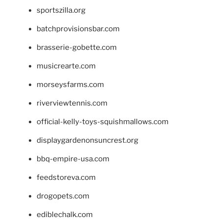
sportszilla.org
batchprovisionsbar.com
brasserie-gobette.com
musicrearte.com
morseysfarms.com
riverviewtennis.com
official-kelly-toys-squishmallows.com
displaygardenonsuncrest.org
bbq-empire-usa.com
feedstoreva.com
drogopets.com
ediblechalk.com