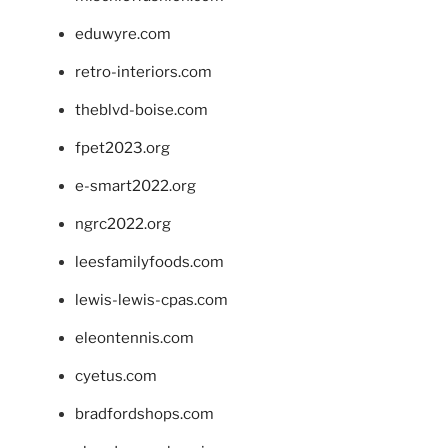
eduwyre.com
retro-interiors.com
theblvd-boise.com
fpet2023.org
e-smart2022.org
ngrc2022.org
leesfamilyfoods.com
lewis-lewis-cpas.com
eleontennis.com
cyetus.com
bradfordshops.com