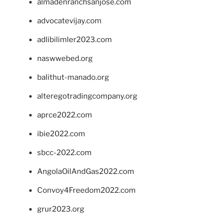
almadenranchsanjose.com
advocatevijay.com
adlibilimler2023.com
naswwebed.org
balithut-manado.org
alteregotradingcompany.org
aprce2022.com
ibie2022.com
sbcc-2022.com
AngolaOilAndGas2022.com
Convoy4Freedom2022.com
grur2023.org