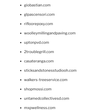
giobastian.com
glpascensori.com
rifloorepoxy.com
woolleymillingandpaving.com
uptonpvd.com
2troublegrill.com
casateranga.com
sticksandstonesstudiooh.com
walkers-treeservice.com
shopmossi.com
untamedcollectivesd.com
mxpwellness.com