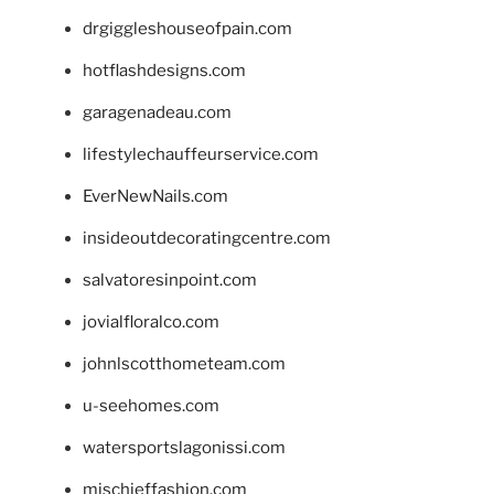
drgiggleshouseofpain.com
hotflashdesigns.com
garagenadeau.com
lifestylechauffeurservice.com
EverNewNails.com
insideoutdecoratingcentre.com
salvatoresinpoint.com
jovialfloralco.com
johnlscotthometeam.com
u-seehomes.com
watersportslagonissi.com
mischieffashion.com