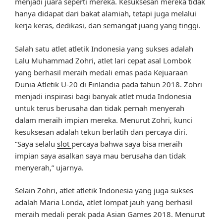
menjadi juara seperti mereka. Kesuksesan mereka tidak
hanya didapat dari bakat alamiah, tetapi juga melalui
kerja keras, dedikasi, dan semangat juang yang tinggi.
Salah satu atlet atletik Indonesia yang sukses adalah
Lalu Muhammad Zohri, atlet lari cepat asal Lombok
yang berhasil meraih medali emas pada Kejuaraan
Dunia Atletik U-20 di Finlandia pada tahun 2018. Zohri
menjadi inspirasi bagi banyak atlet muda Indonesia
untuk terus berusaha dan tidak pernah menyerah
dalam meraih impian mereka. Menurut Zohri, kunci
kesuksesan adalah tekun berlatih dan percaya diri.
“Saya selalu
slot
percaya bahwa saya bisa meraih
impian saya asalkan saya mau berusaha dan tidak
menyerah,” ujarnya.
Selain Zohri, atlet atletik Indonesia yang juga sukses
adalah Maria Londa, atlet lompat jauh yang berhasil
meraih medali perak pada Asian Games 2018. Menurut