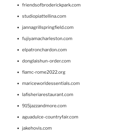
friendsofbroderickpark.com
studiopiattellina.com
jannagrillspringfield.com
fujiyamacharleston.com
elpatronchardon.com
donglaishun-order.com
fiamc-rome2022.org
mariceworldessentials.com
lafisheriarestaurant.com
915jazzandmore.com
aguadulce-countryfair.com
jakehovis.com