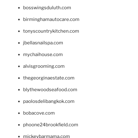
bosswingsduluth.com
birminghamautocare.com
tonyscountrykitchen.com
jbellasnailspa.com
mychaihouse.com
alvisgrooming.com
thegeorginaestate.com
blythewoodseafood.com
paolosdelibangkok.com
bobacove.com
phoone24brookfield.com
mickeybarmama.com