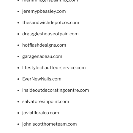
memmingerspainting.com
jeremypbeasley.com
thesandwichdepotcos.com
drgiggleshouseofpain.com
hotflashdesigns.com
garagenadeau.com
lifestylechauffeurservice.com
EverNewNails.com
insideoutdecoratingcentre.com
salvatoresinpoint.com
jovialfloralco.com
johnlscotthometeam.com