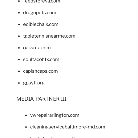
feedstoreva.com
drogopets.com
ediblechalk.com
tabletennisnearme.com
oaksofa.com
soultacohtx.com
capishcaps.com
gpsyfl.org
MEDIA PARTNER III
vwrepairarlington.com
cleaningservicebaltimore-md.com