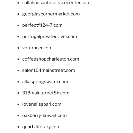
callahansautoservicecenter.com
georgiascornermarket.com
perfectfit24-7.com
portugalprivatedriver.com
von-racer.com
coffeeshopcharleston.com
salon104mainstreet.com
alkaspringswater.com
318mainstreet8h.com
lovenailsspari.com
oakberry-kuwait.com
quartzliterary.com