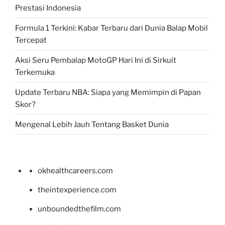
Prestasi Indonesia
Formula 1 Terkini: Kabar Terbaru dari Dunia Balap Mobil
Tercepat
Aksi Seru Pembalap MotoGP Hari Ini di Sirkuit
Terkemuka
Update Terbaru NBA: Siapa yang Memimpin di Papan
Skor?
Mengenal Lebih Jauh Tentang Basket Dunia
okhealthcareers.com
theintexperience.com
unboundedthefilm.com