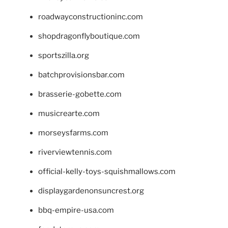
roadwayconstructioninc.com
shopdragonflyboutique.com
sportszilla.org
batchprovisionsbar.com
brasserie-gobette.com
musicrearte.com
morseysfarms.com
riverviewtennis.com
official-kelly-toys-squishmallows.com
displaygardenonsuncrest.org
bbq-empire-usa.com