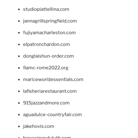
studiopiattellina.com
jannagrillspringfield.com
fujiyamacharleston.com
elpatronchardon.com
donglaishun-order.com
fiamc-rome2022.org
mariceworldessentials.com
lafisheriarestaurant.com
915jazzandmore.com
aguadulce-countryfair.com
jakehovis.com
bosswingsduluth.com