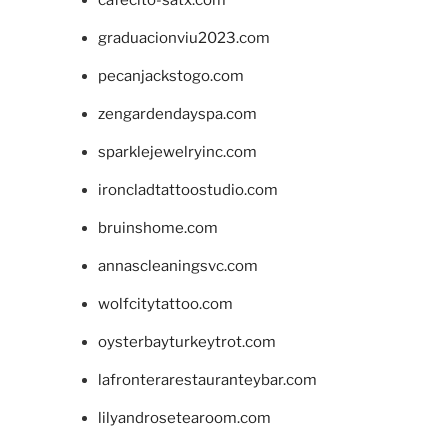
cafecito-satx.com
graduacionviu2023.com
pecanjackstogo.com
zengardendayspa.com
sparklejewelryinc.com
ironcladtattoostudio.com
bruinshome.com
annascleaningsvc.com
wolfcitytattoo.com
oysterbayturkeytrot.com
lafronterarestauranteybar.com
lilyandrosetearoom.com