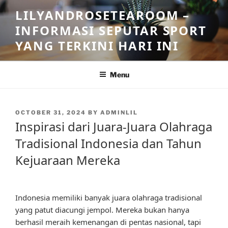
Skip
LILYANDROSETEAROOM –
to
INFORMASI SEPUTAR SPORT
content
YANG TERKINI HARI INI
Menu
POSTED
OCTOBER 31, 2024
BY
ADMINLIL
ON
Inspirasi dari Juara-Juara Olahraga
Tradisional Indonesia dan Tahun
Kejuaraan Mereka
Indonesia memiliki banyak juara olahraga tradisional
yang patut diacungi jempol. Mereka bukan hanya
berhasil meraih kemenangan di pentas nasional, tapi