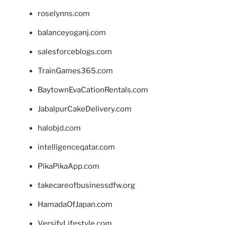
roselynns.com
balanceyoganj.com
salesforceblogs.com
TrainGames365.com
BaytownEvaCationRentals.com
JabalpurCakeDelivery.com
halobjd.com
intelligenceqatar.com
PikaPikaApp.com
takecareofbusinessdfw.org
HamadaOfJapan.com
VersifyLifestyle.com