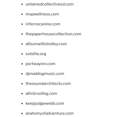
untamedcollectivesd.com
mxpwellness.com
infernocanine.com
thepaperhousecollection.com
allisonwillisholley.com
solslite.org
portwayinn.com
djmaddogmusic.com
thesoundarchitects.com
allin1roofing.com
keepjudgewebb.com
anatomyofadventure.com