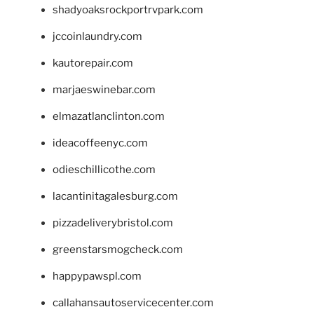
shadyoaksrockportrvpark.com
jccoinlaundry.com
kautorepair.com
marjaeswinebar.com
elmazatlanclinton.com
ideacoffeenyc.com
odieschillicothe.com
lacantinitagalesburg.com
pizzadeliverybristol.com
greenstarsmogcheck.com
happypawspl.com
callahansautoservicecenter.com