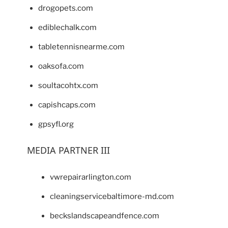
drogopets.com
ediblechalk.com
tabletennisnearme.com
oaksofa.com
soultacohtx.com
capishcaps.com
gpsyfl.org
MEDIA PARTNER III
vwrepairarlington.com
cleaningservicebaltimore-md.com
beckslandscapeandfence.com