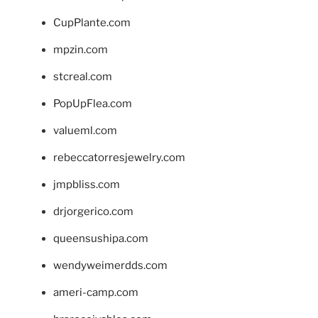
CupPlante.com
mpzin.com
stcreal.com
PopUpFlea.com
valueml.com
rebeccatorresjewelry.com
jmpbliss.com
drjorgerico.com
queensushipa.com
wendyweimerdds.com
ameri-camp.com