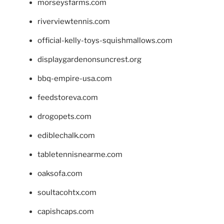
morseysfarms.com
riverviewtennis.com
official-kelly-toys-squishmallows.com
displaygardenonsuncrest.org
bbq-empire-usa.com
feedstoreva.com
drogopets.com
ediblechalk.com
tabletennisnearme.com
oaksofa.com
soultacohtx.com
capishcaps.com