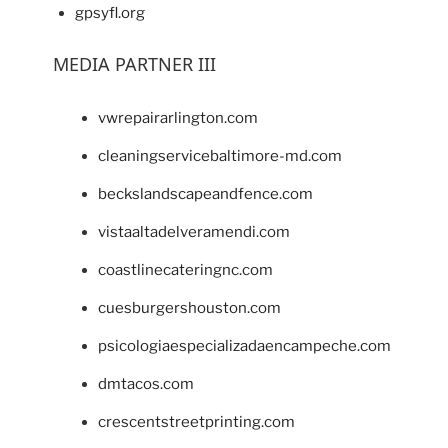
gpsyfl.org
MEDIA PARTNER III
vwrepairarlington.com
cleaningservicebaltimore-md.com
beckslandscapeandfence.com
vistaaltadelveramendi.com
coastlinecateringnc.com
cuesburgershouston.com
psicologiaespecializadaencampeche.com
dmtacos.com
crescentstreetprinting.com