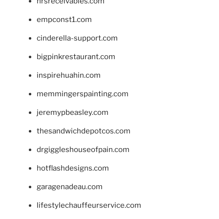
hrsreceivables.com
empconst1.com
cinderella-support.com
bigpinkrestaurant.com
inspirehuahin.com
memmingerspainting.com
jeremypbeasley.com
thesandwichdepotcos.com
drgiggleshouseofpain.com
hotflashdesigns.com
garagenadeau.com
lifestylechauffeurservice.com