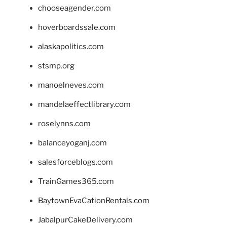
chooseagender.com
hoverboardssale.com
alaskapolitics.com
stsmp.org
manoelneves.com
mandelaeffectlibrary.com
roselynns.com
balanceyoganj.com
salesforceblogs.com
TrainGames365.com
BaytownEvaCationRentals.com
JabalpurCakeDelivery.com