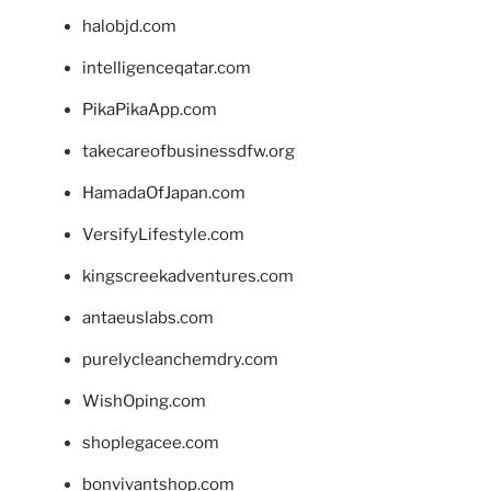
halobjd.com
intelligenceqatar.com
PikaPikaApp.com
takecareofbusinessdfw.org
HamadaOfJapan.com
VersifyLifestyle.com
kingscreekadventures.com
antaeuslabs.com
purelycleanchemdry.com
WishOping.com
shoplegacee.com
bonvivantshop.com