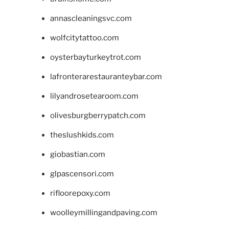
annascleaningsvc.com
wolfcitytattoo.com
oysterbayturkeytrot.com
lafronterarestauranteybar.com
lilyandrosetearoom.com
olivesburgberrypatch.com
theslushkids.com
giobastian.com
glpascensori.com
rifloorepoxy.com
woolleymillingandpaving.com