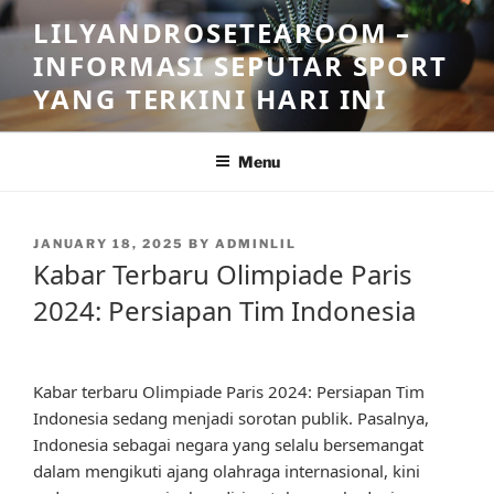
Skip
LILYANDROSETEAROOM –
to
INFORMASI SEPUTAR SPORT
content
YANG TERKINI HARI INI
Menu
POSTED
JANUARY 18, 2025
BY
ADMINLIL
ON
Kabar Terbaru Olimpiade Paris
2024: Persiapan Tim Indonesia
Kabar terbaru Olimpiade Paris 2024: Persiapan Tim
Indonesia sedang menjadi sorotan publik. Pasalnya,
Indonesia sebagai negara yang selalu bersemangat
dalam mengikuti ajang olahraga internasional, kini