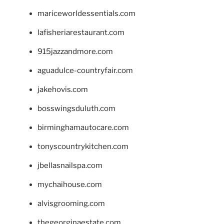
mariceworldessentials.com
lafisheriarestaurant.com
915jazzandmore.com
aguadulce-countryfair.com
jakehovis.com
bosswingsduluth.com
birminghamautocare.com
tonyscountrykitchen.com
jbellasnailspa.com
mychaihouse.com
alvisgrooming.com
thegeorginaestate.com