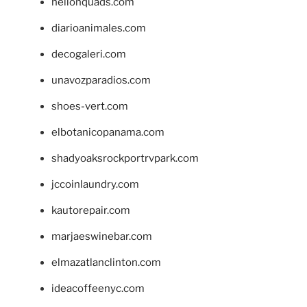
hellonquads.com
diarioanimales.com
decogaleri.com
unavozparadios.com
shoes-vert.com
elbotanicopanama.com
shadyoaksrockportrvpark.com
jccoinlaundry.com
kautorepair.com
marjaeswinebar.com
elmazatlanclinton.com
ideacoffeenyc.com