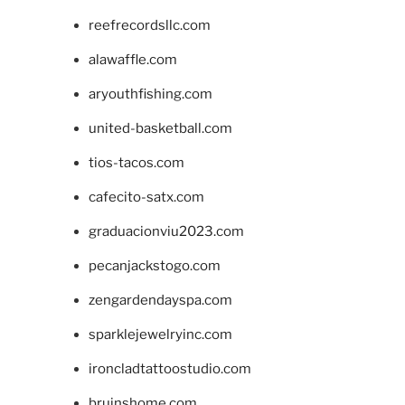
reefrecordsllc.com
alawaffle.com
aryouthfishing.com
united-basketball.com
tios-tacos.com
cafecito-satx.com
graduacionviu2023.com
pecanjackstogo.com
zengardendayspa.com
sparklejewelryinc.com
ironcladtattoostudio.com
bruinshome.com