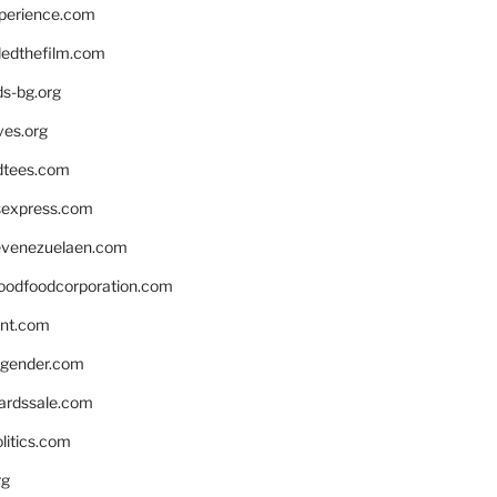
xperience.com
edthefilm.com
ds-bg.org
ves.org
tees.com
rsexpress.com
venezuelaen.com
oodfoodcorporation.com
nnt.com
gender.com
ardssale.com
litics.com
rg