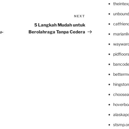
theinte
unbound
NEXT
Next
Post
catfrien
5 Langkah Mudah untuk
u-
Berolahraga Tanpa Cedera
marianli
wayward
pidfloo
bancode
betterm
hingsto
choosea
hoverbo
alaskapo
stsmp.o