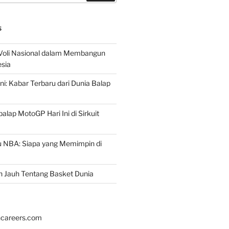
S
 Voli Nasional dalam Membangun
esia
ni: Kabar Terbaru dari Dunia Balap
lap MotoGP Hari Ini di Sirkuit
u NBA: Siapa yang Memimpin di
h Jauh Tentang Basket Dunia
hcareers.com