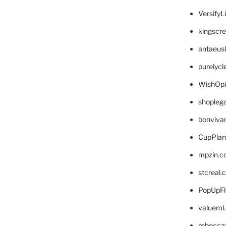
VersifyL
kingscr
antaeus
purelyc
WishOp
shopleg
bonviva
CupPlan
mpzin.c
stcreal.
PopUpFl
valueml
rebecca