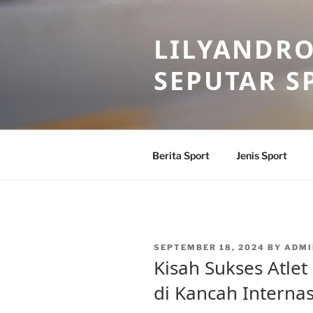
Skip
to
LILYANDR
content
SEPUTAR S
Berita Sport
Jenis Sport
POSTED
SEPTEMBER 18, 2024
BY
ADMI
ON
Kisah Sukses Atlet
di Kancah Internas