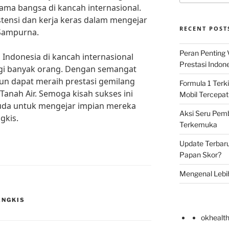
a bangsa di kancah internasional.
stensi dan kerja keras dalam mengejar
RECENT POST
 Sampurna.
Peran Penting
s Indonesia di kancah internasional
Prestasi Indon
gi banyak orang. Dengan semangat
pun dapat meraih prestasi gemilang
Formula 1 Terki
 Tanah Air. Semoga kisah sukses ini
Mobil Tercepat
uda untuk mengejar impian mereka
Aksi Seru Pemba
gkis.
Terkemuka
Update Terbar
Papan Skor?
Mengenal Lebi
ANGKIS
okhealt