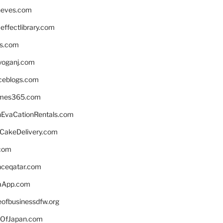
neves.com
ffectlibrary.com
ns.com
yoganj.com
rceblogs.com
ames365.com
EvaCationRentals.com
rCakeDelivery.com
.com
enceqatar.com
aApp.com
eofbusinessdfw.org
OfJapan.com