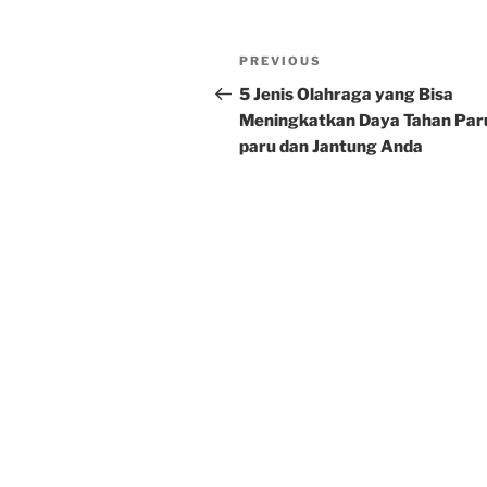
Post
Previous
PREVIOUS
navigation
Post
5 Jenis Olahraga yang Bisa
Meningkatkan Daya Tahan Par
paru dan Jantung Anda