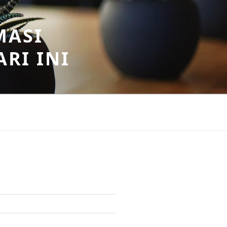
MASI
RI INI