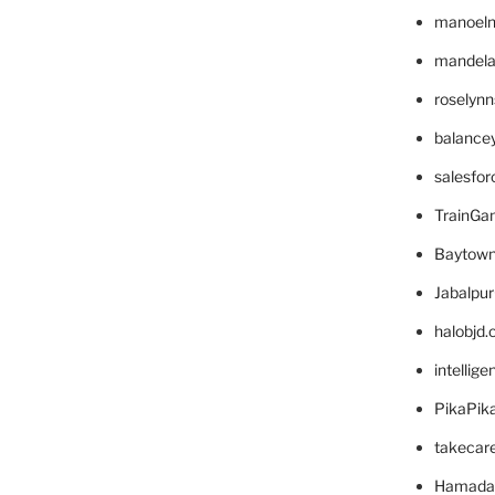
manoel
mandelae
roselyn
balance
salesfo
TrainG
Baytown
Jabalpu
halobjd
intellig
PikaPik
takecar
Hamada