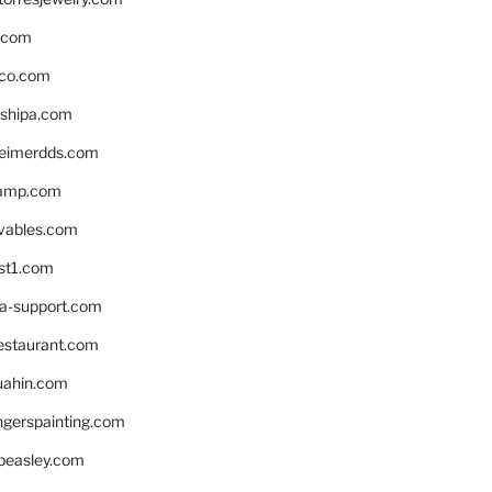
s.com
ico.com
shipa.com
eimerdds.com
camp.com
ivables.com
st1.com
la-support.com
estaurant.com
uahin.com
erspainting.com
beasley.com