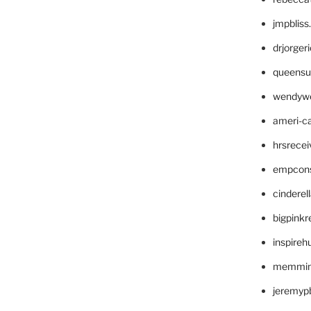
jmpblis
drjorger
queensu
wendyw
ameri-
hrsrece
empcon
cinderel
bigpinkr
inspireh
memming
jeremyp