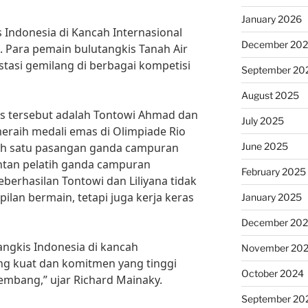
January 2026
s Indonesia di Kancah Internasional
December 20
 Para pemain bulutangkis Tanah Air
asi gemilang di berbagai kompetisi
September 20
August 2025
es tersebut adalah Tontowi Ahmad dan
July 2025
 meraih medali emas di Olimpiade Rio
June 2025
ah satu pasangan ganda campuran
ntan pelatih ganda campuran
February 2025
eberhasilan Tontowi dan Liliyana tidak
lan bermain, tetapi juga kerja keras
January 2025
December 20
angkis Indonesia di kancah
November 20
ang kuat dan komitmen yang tinggi
October 2024
kembang,” ujar Richard Mainaky.
September 20