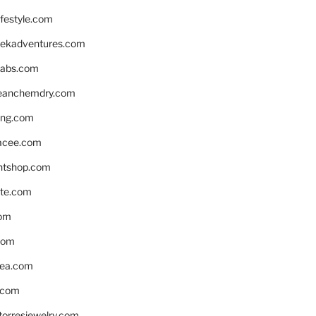
ifestyle.com
eekadventures.com
labs.com
leanchemdry.com
ing.com
acee.com
ntshop.com
te.com
om
com
ea.com
.com
torresjewelry.com