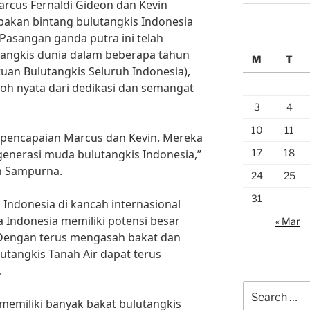
Marcus Fernaldi Gideon dan Kevin
pakan bintang bulutangkis Indonesia
 Pasangan ganda putra ini telah
angkis dunia dalam beberapa tahun
M
T
tuan Bulutangkis Seluruh Indonesia),
oh nyata dari dedikasi dan semangat
3
4
10
11
pencapaian Marcus dan Kevin. Mereka
17
18
 generasi muda bulutangkis Indonesia,”
an Sampurna.
24
25
31
s Indonesia di kancah internasional
ndonesia memiliki potensi besar
« Mar
 Dengan terus mengasah bakat dan
tangkis Tanah Air dapat terus
.
Search
memiliki banyak bakat bulutangkis
for: