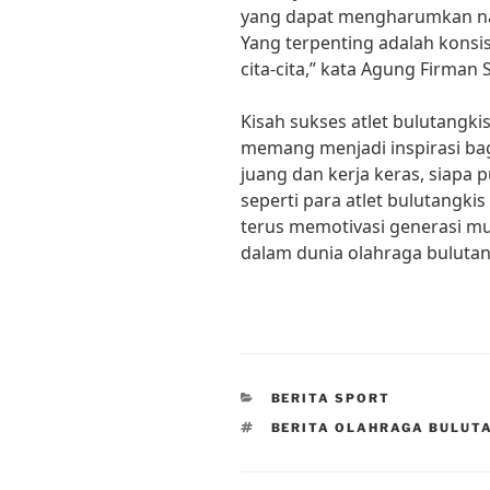
yang dapat mengharumkan nam
Yang terpenting adalah konsi
cita-cita,” kata Agung Firman
Kisah sukses atlet bulutangki
memang menjadi inspirasi ba
juang dan kerja keras, siapa 
seperti para atlet bulutangkis
terus memotivasi generasi m
dalam dunia olahraga bulutan
CATEGORIES
BERITA SPORT
TAGS
BERITA OLAHRAGA BULUT