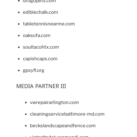
drogopets.com
ediblechalk.com
tabletennisnearme.com
oaksofa.com
soultacohtx.com
capishcaps.com
gpsyfl.org
MEDIA PARTNER III
vwrepairarlington.com
cleaningservicebaltimore-md.com
beckslandscapeandfence.com