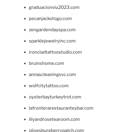
graduacionviu2023.com
pecanjackstogo.com
zengardendayspa.com
sparklejewelryinc.com
ironcladtattoostudio.com
bruinshome.com
annascleaningsvc.com
wolfcitytattoo.com
oysterbayturkeytrot.com
lafronterarestauranteybar.com
lilyandrosetearoom.com
olivesburgberrypatch.com