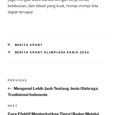
ketekunan, dan tekad yang kuat, mimpi-mimpi kita
dapat tercapai.
CATEGORIES
BERITA SPORT
TAGS
BERITA SPORT OLIMPIADE PARIS 2024
Post
Previous
PREVIOUS
navigation
Post
Mengenal Lebih Jauh Tentang Jenis Olahraga
Tradisional Indonesia
Next
NEXT
Post
Cara Efektif Meningkatkan Tinggi Badan Melalui