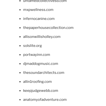
untamedcollectivesd.com
mxpwellness.com
infernocanine.com
thepaperhousecollection.com
allisonwillisholley.com
solslite.org
portwayinn.com
djmaddogmusic.com
thesoundarchitects.com
allin1roofing.com
keepjudgewebb.com
anatomyofadventure.com