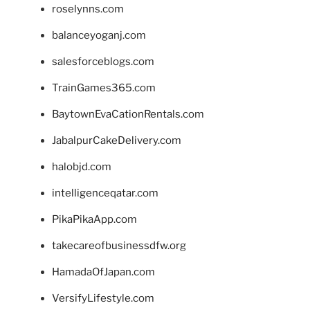
roselynns.com
balanceyoganj.com
salesforceblogs.com
TrainGames365.com
BaytownEvaCationRentals.com
JabalpurCakeDelivery.com
halobjd.com
intelligenceqatar.com
PikaPikaApp.com
takecareofbusinessdfw.org
HamadaOfJapan.com
VersifyLifestyle.com