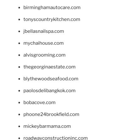
birminghamautocare.com
tonyscountrykitchen.com
jbellasnailspa.com
mychaihouse.com
alvisgrooming.com
thegeorginaestate.com
blythewoodseafood.com
paolosdelibangkok.com
bobacove.com
phoone24brookfield.com
mickeybarmama.com
roadwayconstructioninc.com