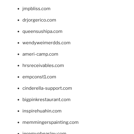
jmpbliss.com
drjorgerico.com
queensushipa.com
wendyweimerdds.com
ameri-camp.com
hrsreceivables.com
empconst1.com
cinderella-support.com
bigpinkrestaurant.com
inspirehuahin.com
memmingerspainting.com
jeremypbeasley.com