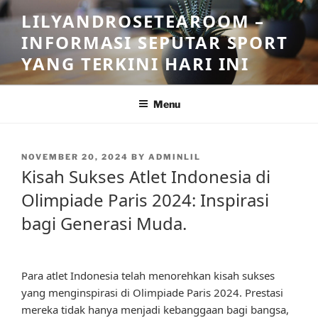
Skip
LILYANDROSETEAROOM –
to
INFORMASI SEPUTAR SPORT
content
YANG TERKINI HARI INI
Menu
POSTED
NOVEMBER 20, 2024
BY
ADMINLIL
ON
Kisah Sukses Atlet Indonesia di
Olimpiade Paris 2024: Inspirasi
bagi Generasi Muda.
Para atlet Indonesia telah menorehkan kisah sukses
yang menginspirasi di Olimpiade Paris 2024. Prestasi
mereka tidak hanya menjadi kebanggaan bagi bangsa,