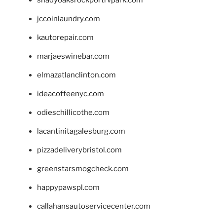
shadyoaksrockportrvpark.com
jccoinlaundry.com
kautorepair.com
marjaeswinebar.com
elmazatlanclinton.com
ideacoffeenyc.com
odieschillicothe.com
lacantinitagalesburg.com
pizzadeliverybristol.com
greenstarsmogcheck.com
happypawspl.com
callahansautoservicecenter.com