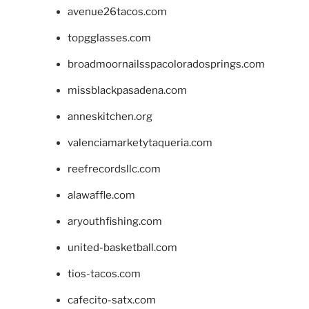
avenue26tacos.com
topgglasses.com
broadmoornailsspacoloradosprings.com
missblackpasadena.com
anneskitchen.org
valenciamarketytaqueria.com
reefrecordsllc.com
alawaffle.com
aryouthfishing.com
united-basketball.com
tios-tacos.com
cafecito-satx.com