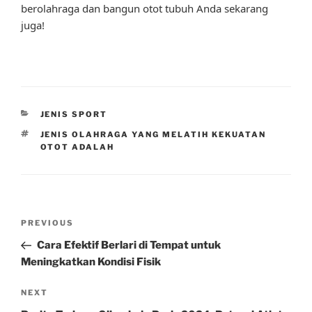
berolahraga dan bangun otot tubuh Anda sekarang
juga!
CATEGORIES
JENIS SPORT
TAGS
JENIS OLAHRAGA YANG MELATIH KEKUATAN
OTOT ADALAH
Post
Previous
PREVIOUS
navigation
Post
Cara Efektif Berlari di Tempat untuk
Meningkatkan Kondisi Fisik
Next
NEXT
Post