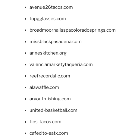
avenue26tacos.com
topgglasses.com
broadmoornailsspacoloradosprings.com
missblackpasadena.com
anneskitchen.org
valenciamarketytaqueria.com
reefrecordsllc.com
alawaffle.com
aryouthfishing.com
united-basketball.com
tios-tacos.com
cafecito-satx.com