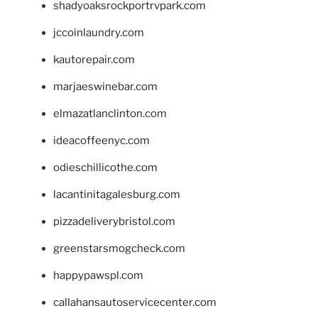
shadyoaksrockportrvpark.com
jccoinlaundry.com
kautorepair.com
marjaeswinebar.com
elmazatlanclinton.com
ideacoffeenyc.com
odieschillicothe.com
lacantinitagalesburg.com
pizzadeliverybristol.com
greenstarsmogcheck.com
happypawspl.com
callahansautoservicecenter.com