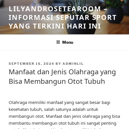
Skip
LILYANDROSETEAROOM –
to
INFORMASI SEPUTAR SPORT
content
YANG TERKINI HARI INI
Menu
POSTED
SEPTEMBER 16, 2024
BY
ADMINLIL
ON
Manfaat dan Jenis Olahraga yang
Bisa Membangun Otot Tubuh
Olahraga memiliki manfaat yang sangat besar bagi
kesehatan tubuh, salah satunya adalah untuk
membangun otot. Manfaat dan jenis olahraga yang bisa
membantu membangun otot tubuh ini sangat penting