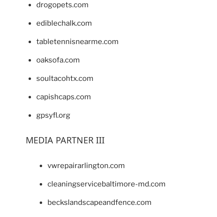
drogopets.com
ediblechalk.com
tabletennisnearme.com
oaksofa.com
soultacohtx.com
capishcaps.com
gpsyfl.org
MEDIA PARTNER III
vwrepairarlington.com
cleaningservicebaltimore-md.com
beckslandscapeandfence.com