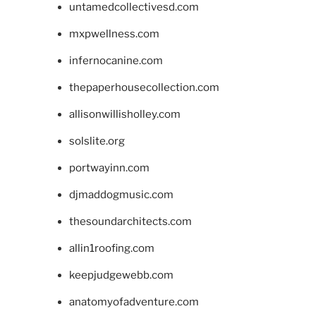
untamedcollectivesd.com
mxpwellness.com
infernocanine.com
thepaperhousecollection.com
allisonwillisholley.com
solslite.org
portwayinn.com
djmaddogmusic.com
thesoundarchitects.com
allin1roofing.com
keepjudgewebb.com
anatomyofadventure.com