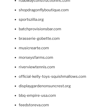
roadwayconstructioninc.com
shopdragonflyboutique.com
sportszilla.org
batchprovisionsbar.com
brasserie-gobette.com
musicrearte.com
morseysfarms.com
riverviewtennis.com
official-kelly-toys-squishmallows.com
displaygardenonsuncrest.org
bbq-empire-usa.com
feedstoreva.com