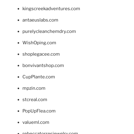
kingscreekadventures.com
antaeuslabs.com
purelycleanchemdry.com
WishOping.com
shoplegacee.com
bonvivantshop.com
CupPlante.com
mpzin.com
stcreal.com
PopUpFlea.com
valueml.com
rebeccatorresjewelry.com