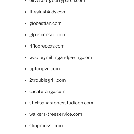
olivesburgberrypatch.com
theslushkids.com
giobastian.com
glpascensori.com
rifloorepoxy.com
woolleymillingandpaving.com
uptonpvd.com
2troublegrill.com
casateranga.com
sticksandstonesstudiooh.com
walkers-treeservice.com
shopmossi.com