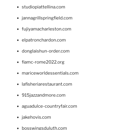
studiopiattellina.com
jannagrillspringfield.com
fujiyamacharleston.com
elpatronchardon.com
donglaishun-order.com
fiamc-rome2022.org
mariceworldessentials.com
lafisheriarestaurant.com
915jazzandmore.com
aguadulce-countryfair.com
jakehovis.com
bosswingsduluth.com