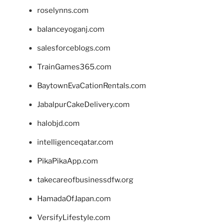
roselynns.com
balanceyoganj.com
salesforceblogs.com
TrainGames365.com
BaytownEvaCationRentals.com
JabalpurCakeDelivery.com
halobjd.com
intelligenceqatar.com
PikaPikaApp.com
takecareofbusinessdfw.org
HamadaOfJapan.com
VersifyLifestyle.com