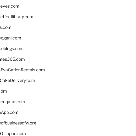
neves.com
ffectlibrary.com
ns.com
yoganj.com
rceblogs.com
ames365.com
EvaCationRentals.com
rCakeDelivery.com
.com
enceqatar.com
aApp.com
eofbusinessdfw.org
OfJapan.com