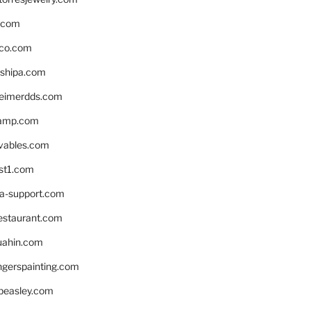
s.com
ico.com
shipa.com
eimerdds.com
camp.com
ivables.com
st1.com
la-support.com
estaurant.com
uahin.com
erspainting.com
beasley.com