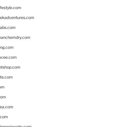
ifestyle.com
eekadventures.com
labs.com
leanchemdry.com
ing.com
acee.com
ntshop.com
te.com
om
com
ea.com
.com
torresjewelry.com