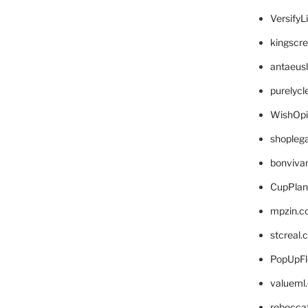
VersifyL
kingscr
antaeus
purelyc
WishOp
shopleg
bonviva
CupPlan
mpzin.c
stcreal.
PopUpFl
valueml
rebecca