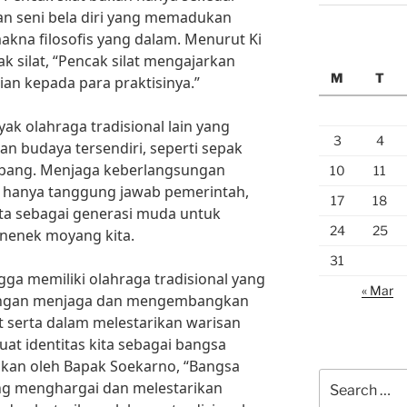
kan seni bela diri yang memadukan
kna filosofis yang dalam. Menurut Ki
ak silat, “Pencak silat mengajarkan
M
T
nian kepada para praktisinya.”
yak olahraga tradisional lain yang
3
4
n budaya tersendiri, seperti sepak
ambang. Menjaga keberlangsungan
10
11
an hanya tanggung jawab pemerintah,
17
18
ita sebagai generasi muda untuk
24
25
 nenek moyang kita.
31
ngga memiliki olahraga tradisional yang
« Mar
Dengan menjaga dan mengembangkan
ut serta dalam melestarikan warisan
t identitas kita sebagai bangsa
takan oleh Bapak Soekarno, “Bangsa
Search
ng menghargai dan melestarikan
for: