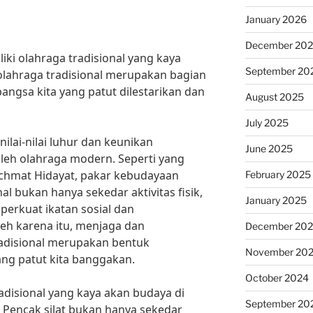
January 2026
December 20
i olahraga tradisional yang kaya
September 20
olahraga tradisional merupakan bagian
angsa kita yang patut dilestarikan dan
August 2025
July 2025
nilai-nilai luhur dan keunikan
June 2025
 oleh olahraga modern. Seperti yang
achmat Hidayat, pakar kebudayaan
February 2025
al bukan hanya sekedar aktivitas fisik,
January 2025
perkuat ikatan sosial dan
eh karena itu, menjaga dan
December 20
disional merupakan bentuk
November 20
ang patut kita banggakan.
October 2024
adisional yang kaya akan budaya di
September 20
. Pencak silat bukan hanya sekedar