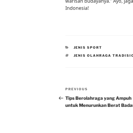
warisan budayanya.” Ayo, jaga
Indonesia!
CATEGORIES
JENIS SPORT
TAGS
JENIS OLAHRAGA TRADISI
Post
Previous
PREVIOUS
navigation
Post
Tips Berolahraga yang Ampuh
untuk Menurunkan Berat Bada