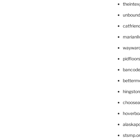
theinte
unbound
catfrien
marianli
wayward
pidfloo
bancode
betterm
hingsto
choosea
hoverbo
alaskapo
stsmp.o