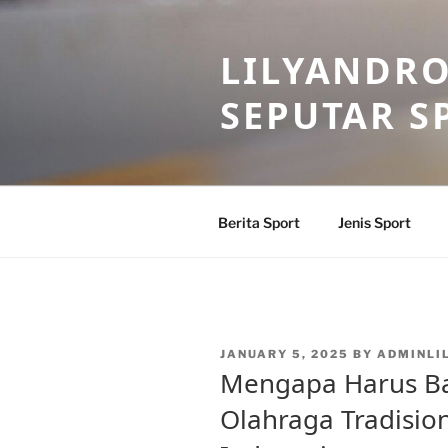
Skip
to
LILYANDR
content
SEPUTAR S
Berita Sport
Jenis Sport
POSTED
JANUARY 5, 2025
BY
ADMINLI
ON
Mengapa Harus Ba
Olahraga Tradisio