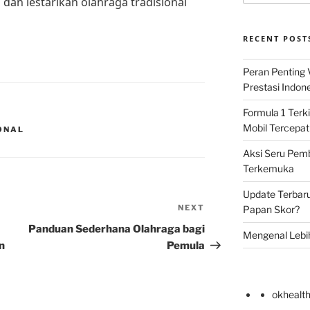
 dan lestarikan olahraga tradisional
RECENT POST
Peran Penting
Prestasi Indon
Formula 1 Terki
Mobil Tercepat
ONAL
Aksi Seru Pemba
Terkemuka
Update Terbar
NEXT
Next
Papan Skor?
Post
Panduan Sederhana Olahraga bagi
Mengenal Lebi
n
Pemula
okhealt