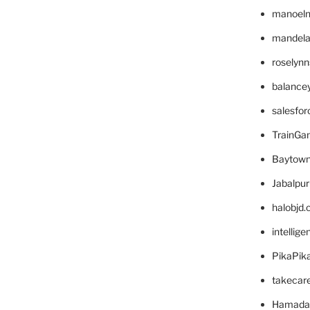
manoel
mandelae
roselyn
balance
salesfo
TrainG
Baytown
Jabalpu
halobjd
intellig
PikaPik
takecar
Hamada