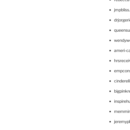
jmpblis
drjorger
queensu
wendyw
ameri-
hrsrece
empcon
cinderel
bigpinkr
inspireh
memming
jeremyp