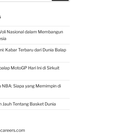
S
 Voli Nasional dalam Membangun
esia
ni: Kabar Terbaru dari Dunia Balap
lap MotoGP Hari Ini di Sirkuit
u NBA: Siapa yang Memimpin di
h Jauh Tentang Basket Dunia
hcareers.com