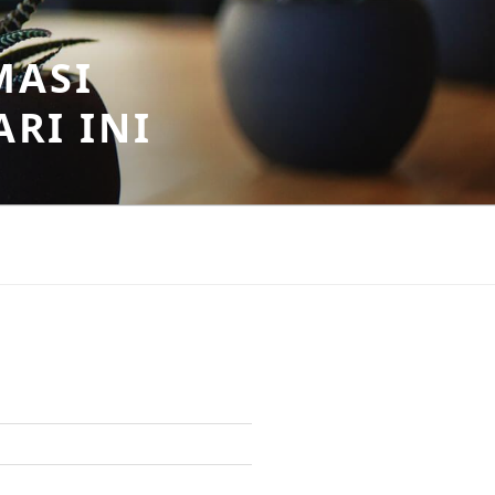
MASI
RI INI