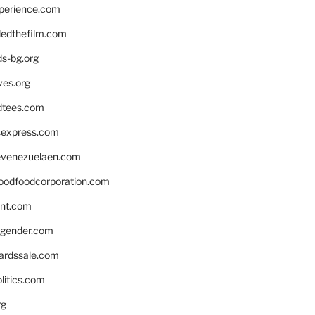
xperience.com
edthefilm.com
ds-bg.org
ves.org
tees.com
rsexpress.com
venezuelaen.com
oodfoodcorporation.com
nnt.com
gender.com
ardssale.com
litics.com
rg