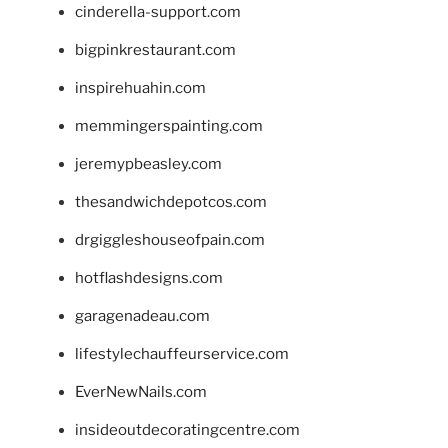
cinderella-support.com
bigpinkrestaurant.com
inspirehuahin.com
memmingerspainting.com
jeremypbeasley.com
thesandwichdepotcos.com
drgiggleshouseofpain.com
hotflashdesigns.com
garagenadeau.com
lifestylechauffeurservice.com
EverNewNails.com
insideoutdecoratingcentre.com