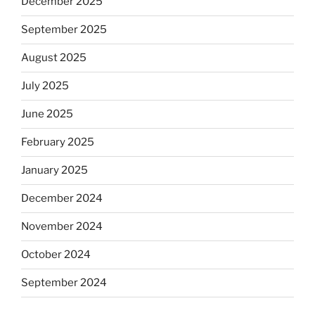
December 2025
September 2025
August 2025
July 2025
June 2025
February 2025
January 2025
December 2024
November 2024
October 2024
September 2024