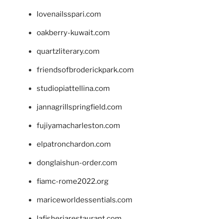
lovenailsspari.com
oakberry-kuwait.com
quartzliterary.com
friendsofbroderickpark.com
studiopiattellina.com
jannagrillspringfield.com
fujiyamacharleston.com
elpatronchardon.com
donglaishun-order.com
fiamc-rome2022.org
mariceworldessentials.com
lafisheriarestaurant.com