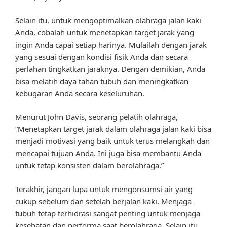
Selain itu, untuk mengoptimalkan olahraga jalan kaki
Anda, cobalah untuk menetapkan target jarak yang
ingin Anda capai setiap harinya. Mulailah dengan jarak
yang sesuai dengan kondisi fisik Anda dan secara
perlahan tingkatkan jaraknya. Dengan demikian, Anda
bisa melatih daya tahan tubuh dan meningkatkan
kebugaran Anda secara keseluruhan.
Menurut John Davis, seorang pelatih olahraga,
“Menetapkan target jarak dalam olahraga jalan kaki bisa
menjadi motivasi yang baik untuk terus melangkah dan
mencapai tujuan Anda. Ini juga bisa membantu Anda
untuk tetap konsisten dalam berolahraga.”
Terakhir, jangan lupa untuk mengonsumsi air yang
cukup sebelum dan setelah berjalan kaki. Menjaga
tubuh tetap terhidrasi sangat penting untuk menjaga
kesehatan dan performa saat berolahraga. Selain itu,