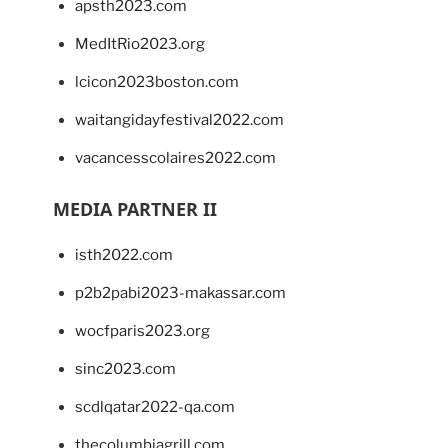
apsth2023.com
MedItRio2023.org
lcicon2023boston.com
waitangidayfestival2022.com
vacancesscolaires2022.com
MEDIA PARTNER II
isth2022.com
p2b2pabi2023-makassar.com
wocfparis2023.org
sinc2023.com
scdlqatar2022-qa.com
thecolumbiagrill.com