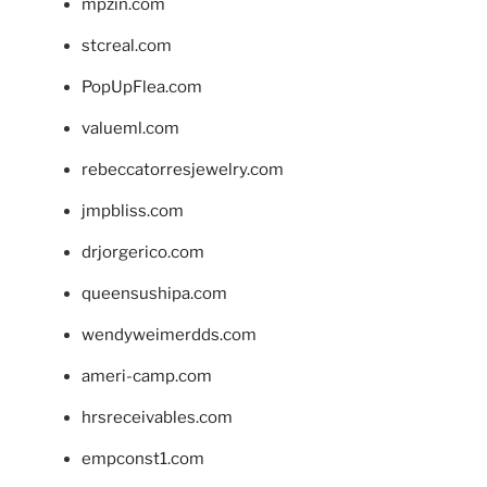
mpzin.com
stcreal.com
PopUpFlea.com
valueml.com
rebeccatorresjewelry.com
jmpbliss.com
drjorgerico.com
queensushipa.com
wendyweimerdds.com
ameri-camp.com
hrsreceivables.com
empconst1.com