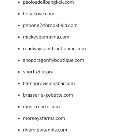
paolosdelibangkok.com
bobacove.com
phoone24brookfield.com
mickeybarmama.com
roadwayconstructioninc.com
shopdragonflyboutique.com
sportszilla.org
batchprovisionsbar.com
brasserie-gobette.com
musicrearte.com
morseysfarms.com
riverviewtennis.com