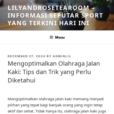
Skip
LILYANDROSETEAROOM –
to
INFORMASI SEPUTAR SPORT
content
YANG TERKINI HARI INI
Menu
POSTED
DECEMBER 27, 2024
BY
ADMINLIL
ON
Mengoptimalkan Olahraga Jalan
Kaki: Tips dan Trik yang Perlu
Diketahui
Mengoptimalkan olahraga jalan kaki memang menjadi
pilihan yang tepat bagi banyak orang yang ingin tetap
aktif dan sehat. Tidak hanya itu, olahraga jalan kaki juga