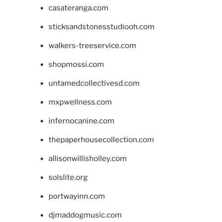
casateranga.com
sticksandstonesstudiooh.com
walkers-treeservice.com
shopmossi.com
untamedcollectivesd.com
mxpwellness.com
infernocanine.com
thepaperhousecollection.com
allisonwillisholley.com
solslite.org
portwayinn.com
djmaddogmusic.com