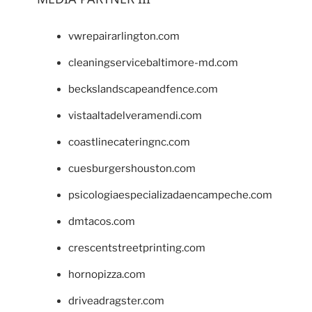
vwrepairarlington.com
cleaningservicebaltimore-md.com
beckslandscapeandfence.com
vistaaltadelveramendi.com
coastlinecateringnc.com
cuesburgershouston.com
psicologiaespecializadaencampeche.com
dmtacos.com
crescentstreetprinting.com
hornopizza.com
driveadragster.com