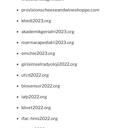
provisionscheeseandwineshoppe.com
khedi2023.org
akademikgeriatri2023.org
marmarapediatri2023.org
emchie2023.org
girisimselradyoloji2022.org
utcd2022.org
biosensor2022.org
ialp2022.org
klivet2022.org
ifac-hms2022.org