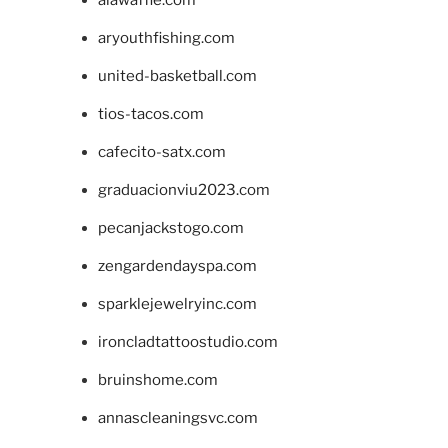
aryouthfishing.com
united-basketball.com
tios-tacos.com
cafecito-satx.com
graduacionviu2023.com
pecanjackstogo.com
zengardendayspa.com
sparklejewelryinc.com
ironcladtattoostudio.com
bruinshome.com
annascleaningsvc.com