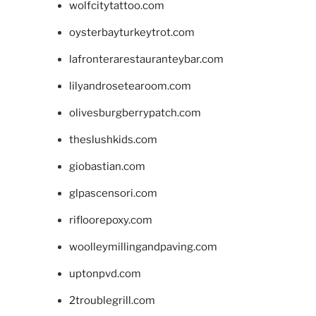
wolfcitytattoo.com
oysterbayturkeytrot.com
lafronterarestauranteybar.com
lilyandrosetearoom.com
olivesburgberrypatch.com
theslushkids.com
giobastian.com
glpascensori.com
rifloorepoxy.com
woolleymillingandpaving.com
uptonpvd.com
2troublegrill.com