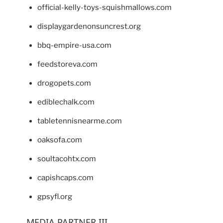
official-kelly-toys-squishmallows.com
displaygardenonsuncrest.org
bbq-empire-usa.com
feedstoreva.com
drogopets.com
ediblechalk.com
tabletennisnearme.com
oaksofa.com
soultacohtx.com
capishcaps.com
gpsyfl.org
MEDIA PARTNER III