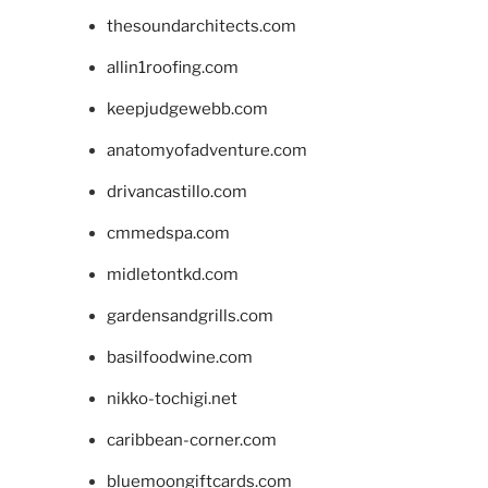
thesoundarchitects.com
allin1roofing.com
keepjudgewebb.com
anatomyofadventure.com
drivancastillo.com
cmmedspa.com
midletontkd.com
gardensandgrills.com
basilfoodwine.com
nikko-tochigi.net
caribbean-corner.com
bluemoongiftcards.com