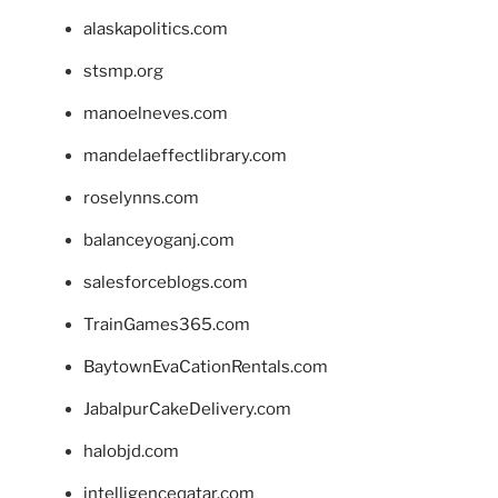
alaskapolitics.com
stsmp.org
manoelneves.com
mandelaeffectlibrary.com
roselynns.com
balanceyoganj.com
salesforceblogs.com
TrainGames365.com
BaytownEvaCationRentals.com
JabalpurCakeDelivery.com
halobjd.com
intelligenceqatar.com