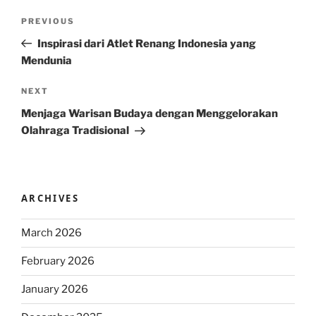
Post
Previous
PREVIOUS
navigation
Post
Inspirasi dari Atlet Renang Indonesia yang
Mendunia
Next
NEXT
Post
Menjaga Warisan Budaya dengan Menggelorakan
Olahraga Tradisional
ARCHIVES
March 2026
February 2026
January 2026