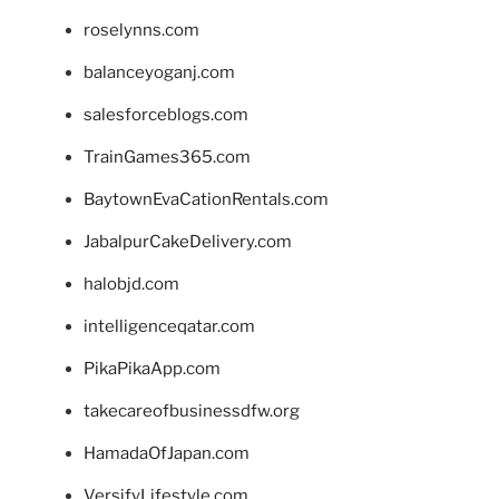
roselynns.com
balanceyoganj.com
salesforceblogs.com
TrainGames365.com
BaytownEvaCationRentals.com
JabalpurCakeDelivery.com
halobjd.com
intelligenceqatar.com
PikaPikaApp.com
takecareofbusinessdfw.org
HamadaOfJapan.com
VersifyLifestyle.com