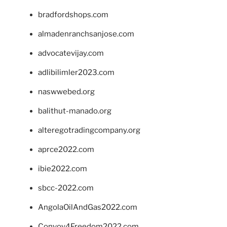
bradfordshops.com
almadenranchsanjose.com
advocatevijay.com
adlibilimler2023.com
naswwebed.org
balithut-manado.org
alteregotradingcompany.org
aprce2022.com
ibie2022.com
sbcc-2022.com
AngolaOilAndGas2022.com
Convoy4Freedom2022.com