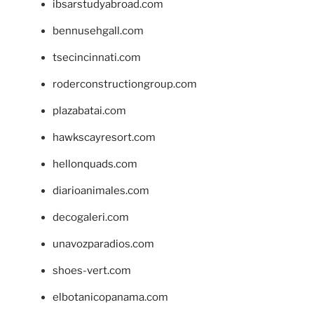
ibsarstudyabroad.com
bennusehgall.com
tsecincinnati.com
roderconstructiongroup.com
plazabatai.com
hawkscayresort.com
hellonquads.com
diarioanimales.com
decogaleri.com
unavozparadios.com
shoes-vert.com
elbotanicopanama.com