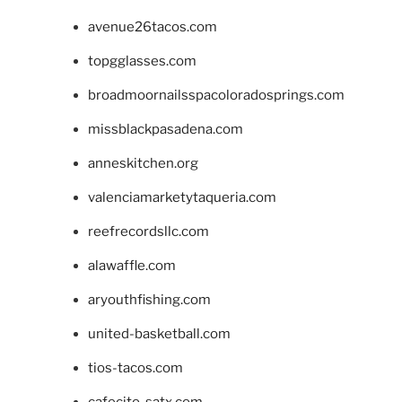
avenue26tacos.com
topgglasses.com
broadmoornailsspacoloradosprings.com
missblackpasadena.com
anneskitchen.org
valenciamarketytaqueria.com
reefrecordsllc.com
alawaffle.com
aryouthfishing.com
united-basketball.com
tios-tacos.com