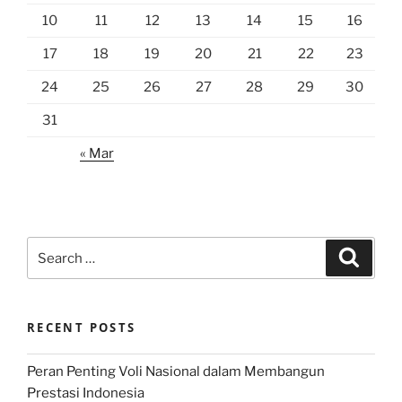
10
11
12
13
14
15
16
17
18
19
20
21
22
23
24
25
26
27
28
29
30
31
« Mar
Search
Search
for:
RECENT POSTS
Peran Penting Voli Nasional dalam Membangun
Prestasi Indonesia