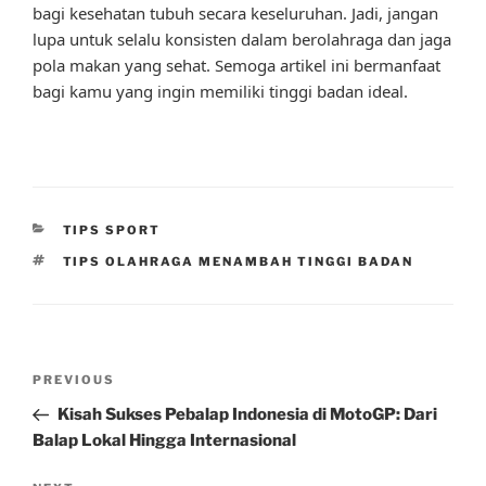
bagi kesehatan tubuh secara keseluruhan. Jadi, jangan
lupa untuk selalu konsisten dalam berolahraga dan jaga
pola makan yang sehat. Semoga artikel ini bermanfaat
bagi kamu yang ingin memiliki tinggi badan ideal.
CATEGORIES
TIPS SPORT
TAGS
TIPS OLAHRAGA MENAMBAH TINGGI BADAN
Post
Previous
PREVIOUS
navigation
Post
Kisah Sukses Pebalap Indonesia di MotoGP: Dari
Balap Lokal Hingga Internasional