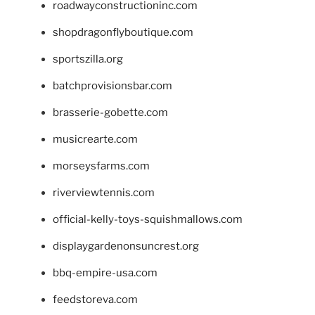
roadwayconstructioninc.com
shopdragonflyboutique.com
sportszilla.org
batchprovisionsbar.com
brasserie-gobette.com
musicrearte.com
morseysfarms.com
riverviewtennis.com
official-kelly-toys-squishmallows.com
displaygardenonsuncrest.org
bbq-empire-usa.com
feedstoreva.com