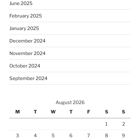
June 2025
February 2025
January 2025
December 2024
November 2024
October 2024
September 2024
August 2026
M
T
W
T
F
S
S
1
2
3
4
5
6
7
8
9