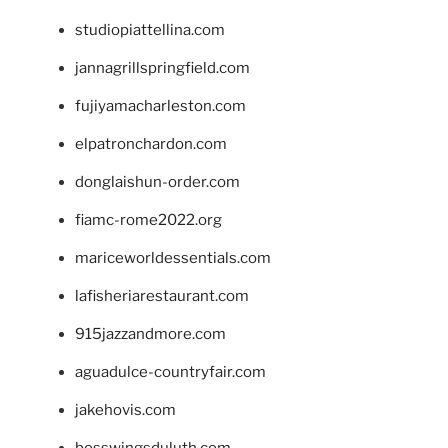
studiopiattellina.com
jannagrillspringfield.com
fujiyamacharleston.com
elpatronchardon.com
donglaishun-order.com
fiamc-rome2022.org
mariceworldessentials.com
lafisheriarestaurant.com
915jazzandmore.com
aguadulce-countryfair.com
jakehovis.com
bosswingsduluth.com