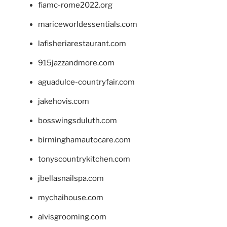
fiamc-rome2022.org
mariceworldessentials.com
lafisheriarestaurant.com
915jazzandmore.com
aguadulce-countryfair.com
jakehovis.com
bosswingsduluth.com
birminghamautocare.com
tonyscountrykitchen.com
jbellasnailspa.com
mychaihouse.com
alvisgrooming.com