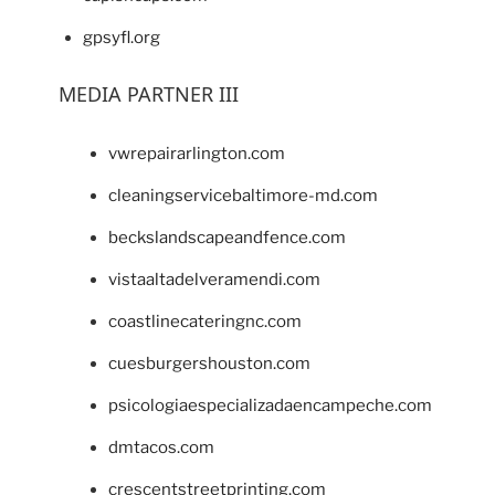
gpsyfl.org
MEDIA PARTNER III
vwrepairarlington.com
cleaningservicebaltimore-md.com
beckslandscapeandfence.com
vistaaltadelveramendi.com
coastlinecateringnc.com
cuesburgershouston.com
psicologiaespecializadaencampeche.com
dmtacos.com
crescentstreetprinting.com