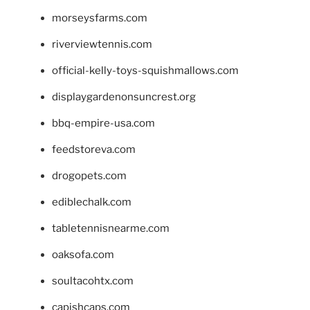
morseysfarms.com
riverviewtennis.com
official-kelly-toys-squishmallows.com
displaygardenonsuncrest.org
bbq-empire-usa.com
feedstoreva.com
drogopets.com
ediblechalk.com
tabletennisnearme.com
oaksofa.com
soultacohtx.com
capishcaps.com