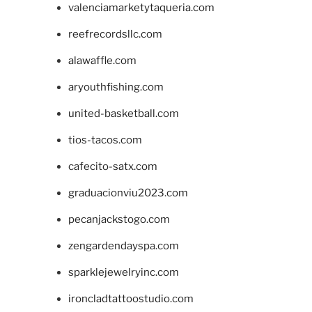
valenciamarketytaqueria.com
reefrecordsllc.com
alawaffle.com
aryouthfishing.com
united-basketball.com
tios-tacos.com
cafecito-satx.com
graduacionviu2023.com
pecanjackstogo.com
zengardendayspa.com
sparklejewelryinc.com
ironcladtattoostudio.com