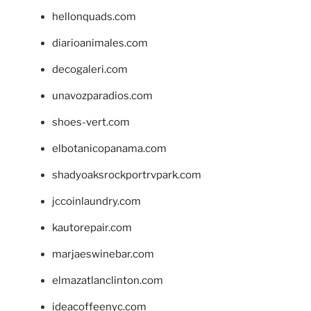
hellonquads.com
diarioanimales.com
decogaleri.com
unavozparadios.com
shoes-vert.com
elbotanicopanama.com
shadyoaksrockportrvpark.com
jccoinlaundry.com
kautorepair.com
marjaeswinebar.com
elmazatlanclinton.com
ideacoffeenyc.com