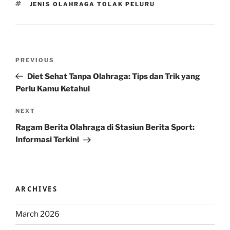
TAGS
JENIS OLAHRAGA TOLAK PELURU
Post
Previous
PREVIOUS
navigation
Post
Diet Sehat Tanpa Olahraga: Tips dan Trik yang
Perlu Kamu Ketahui
Next
NEXT
Post
Ragam Berita Olahraga di Stasiun Berita Sport:
Informasi Terkini
ARCHIVES
March 2026