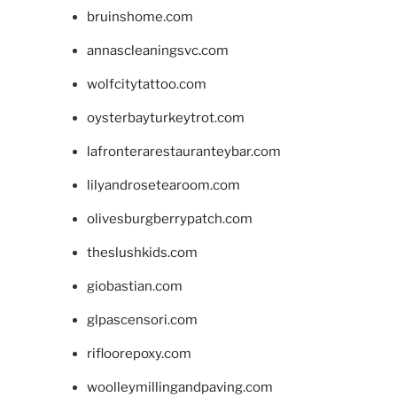
bruinshome.com
annascleaningsvc.com
wolfcitytattoo.com
oysterbayturkeytrot.com
lafronterarestauranteybar.com
lilyandrosetearoom.com
olivesburgberrypatch.com
theslushkids.com
giobastian.com
glpascensori.com
rifloorepoxy.com
woolleymillingandpaving.com