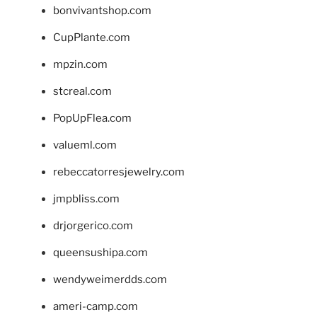
bonvivantshop.com
CupPlante.com
mpzin.com
stcreal.com
PopUpFlea.com
valueml.com
rebeccatorresjewelry.com
jmpbliss.com
drjorgerico.com
queensushipa.com
wendyweimerdds.com
ameri-camp.com