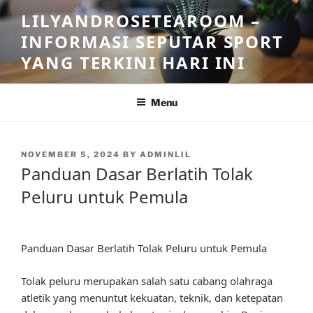
Skip
LILYANDROSETEAROOM –
to
INFORMASI SEPUTAR SPORT
content
YANG TERKINI HARI INI
Menu
POSTED
NOVEMBER 5, 2024
BY
ADMINLIL
ON
Panduan Dasar Berlatih Tolak
Peluru untuk Pemula
Panduan Dasar Berlatih Tolak Peluru untuk Pemula
Tolak peluru merupakan salah satu cabang olahraga
atletik yang menuntut kekuatan, teknik, dan ketepatan