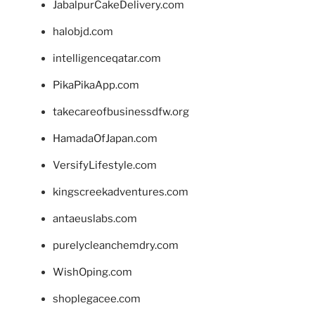
JabalpurCakeDelivery.com
halobjd.com
intelligenceqatar.com
PikaPikaApp.com
takecareofbusinessdfw.org
HamadaOfJapan.com
VersifyLifestyle.com
kingscreekadventures.com
antaeuslabs.com
purelycleanchemdry.com
WishOping.com
shoplegacee.com