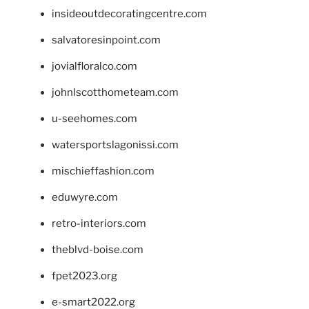
insideoutdecoratingcentre.com
salvatoresinpoint.com
jovialfloralco.com
johnlscotthometeam.com
u-seehomes.com
watersportslagonissi.com
mischieffashion.com
eduwyre.com
retro-interiors.com
theblvd-boise.com
fpet2023.org
e-smart2022.org