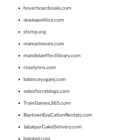
hoverboardssale.com
alaskapolitics.com
stsmp.org
manoelneves.com
mandelaeffectlibrary.com
roselynns.com
balanceyoganj.com
salesforceblogs.com
TrainGames365.com
BaytownEvaCationRentals.com
JabalpurCakeDelivery.com
halobjd.com