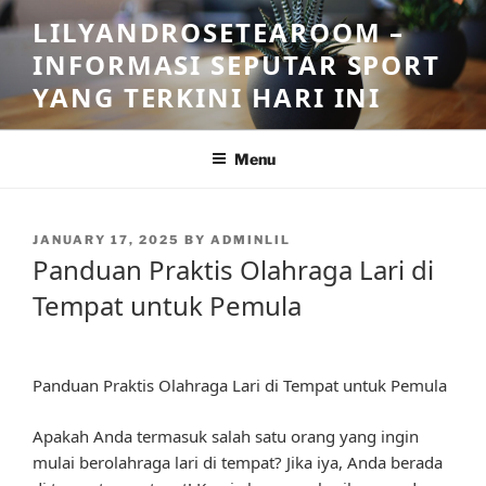
Skip
LILYANDROSETEAROOM –
to
INFORMASI SEPUTAR SPORT
content
YANG TERKINI HARI INI
Menu
POSTED
JANUARY 17, 2025
BY
ADMINLIL
ON
Panduan Praktis Olahraga Lari di
Tempat untuk Pemula
Panduan Praktis Olahraga Lari di Tempat untuk Pemula
Apakah Anda termasuk salah satu orang yang ingin
mulai berolahraga lari di tempat? Jika iya, Anda berada