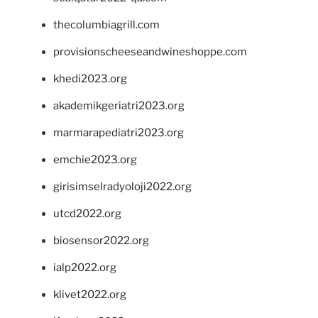
thecolumbiagrill.com
provisionscheeseandwineshoppe.com
khedi2023.org
akademikgeriatri2023.org
marmarapediatri2023.org
emchie2023.org
girisimselradyoloji2022.org
utcd2022.org
biosensor2022.org
ialp2022.org
klivet2022.org