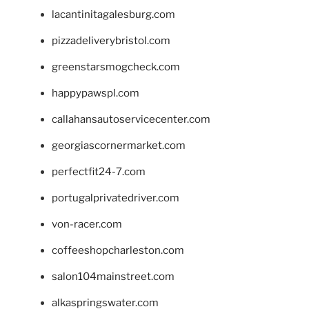
lacantinitagalesburg.com
pizzadeliverybristol.com
greenstarsmogcheck.com
happypawspl.com
callahansautoservicecenter.com
georgiascornermarket.com
perfectfit24-7.com
portugalprivatedriver.com
von-racer.com
coffeeshopcharleston.com
salon104mainstreet.com
alkaspringswater.com