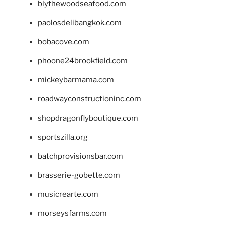
blythewoodseafood.com
paolosdelibangkok.com
bobacove.com
phoone24brookfield.com
mickeybarmama.com
roadwayconstructioninc.com
shopdragonflyboutique.com
sportszilla.org
batchprovisionsbar.com
brasserie-gobette.com
musicrearte.com
morseysfarms.com