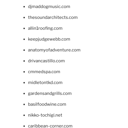
djmaddogmusic.com
thesoundarchitects.com
allin1roofing.com
keepjudgewebb.com
anatomyofadventure.com
drivancastillo.com
cmmedspa.com
midletontkd.com
gardensandgrills.com
basilfoodwine.com
nikko-tochigi.net
caribbean-corner.com