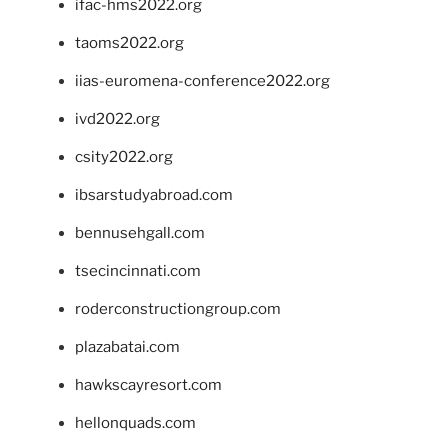
ifac-hms2022.org
taoms2022.org
iias-euromena-conference2022.org
ivd2022.org
csity2022.org
ibsarstudyabroad.com
bennusehgall.com
tsecincinnati.com
roderconstructiongroup.com
plazabatai.com
hawkscayresort.com
hellonquads.com