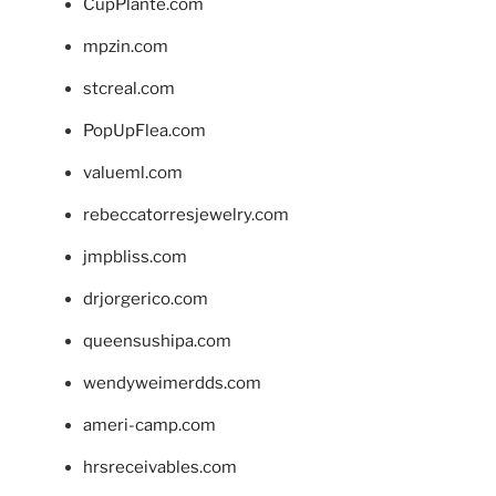
CupPlante.com
mpzin.com
stcreal.com
PopUpFlea.com
valueml.com
rebeccatorresjewelry.com
jmpbliss.com
drjorgerico.com
queensushipa.com
wendyweimerdds.com
ameri-camp.com
hrsreceivables.com