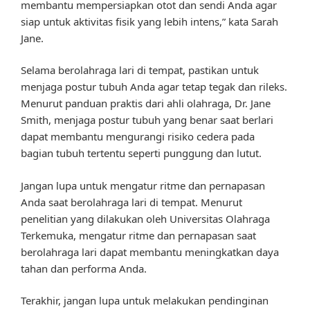
membantu mempersiapkan otot dan sendi Anda agar
siap untuk aktivitas fisik yang lebih intens,” kata Sarah
Jane.
Selama berolahraga lari di tempat, pastikan untuk
menjaga postur tubuh Anda agar tetap tegak dan rileks.
Menurut panduan praktis dari ahli olahraga, Dr. Jane
Smith, menjaga postur tubuh yang benar saat berlari
dapat membantu mengurangi risiko cedera pada
bagian tubuh tertentu seperti punggung dan lutut.
Jangan lupa untuk mengatur ritme dan pernapasan
Anda saat berolahraga lari di tempat. Menurut
penelitian yang dilakukan oleh Universitas Olahraga
Terkemuka, mengatur ritme dan pernapasan saat
berolahraga lari dapat membantu meningkatkan daya
tahan dan performa Anda.
Terakhir, jangan lupa untuk melakukan pendinginan