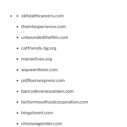
okhealthcareers.com
theintexperience.com
unboundedthefilm.com
catfriends-bg.org
marianlives.org
waywardtees.com
pidfloorsexpress.com
bancodevenezuelaen.com
bettermoodfoodcorporation.com
hingstonnt.com
chooseagender.com