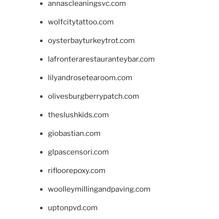
annascleaningsvc.com
wolfcitytattoo.com
oysterbayturkeytrot.com
lafronterarestauranteybar.com
lilyandrosetearoom.com
olivesburgberrypatch.com
theslushkids.com
giobastian.com
glpascensori.com
rifloorepoxy.com
woolleymillingandpaving.com
uptonpvd.com