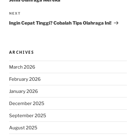
Jenis Olahraga Mereka
Next
NEXT
Post
Ingin Cepat Tinggi? Cobalah Tips Olahraga Ini!
ARCHIVES
March 2026
February 2026
January 2026
December 2025
September 2025
August 2025