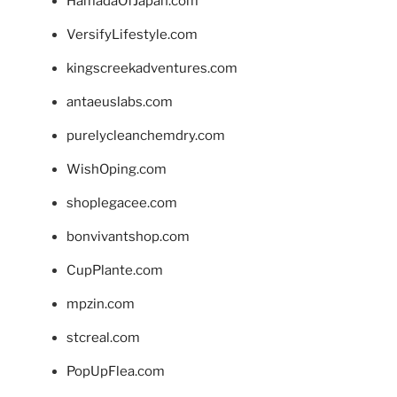
HamadaOfJapan.com
VersifyLifestyle.com
kingscreekadventures.com
antaeuslabs.com
purelycleanchemdry.com
WishOping.com
shoplegacee.com
bonvivantshop.com
CupPlante.com
mpzin.com
stcreal.com
PopUpFlea.com