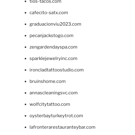
tios-tacos.com
cafecito-satx.com
graduacionviu2023.com
pecanjackstogo.com
zengardendayspa.com
sparklejewelryinc.com
ironcladtattoostudio.com
bruinshome.com
annascleaningsvc.com
wolfcitytattoo.com
oysterbayturkeytrot.com
lafronterarestauranteybar.com