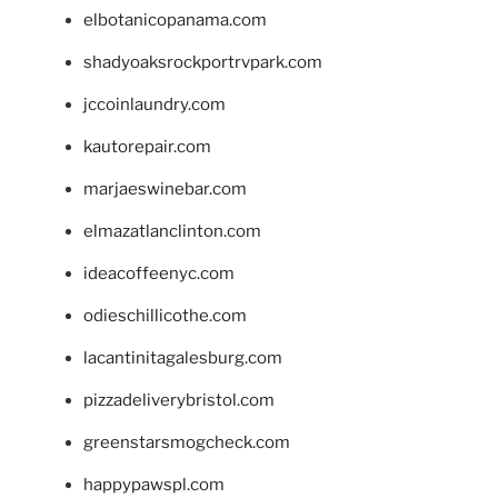
elbotanicopanama.com
shadyoaksrockportrvpark.com
jccoinlaundry.com
kautorepair.com
marjaeswinebar.com
elmazatlanclinton.com
ideacoffeenyc.com
odieschillicothe.com
lacantinitagalesburg.com
pizzadeliverybristol.com
greenstarsmogcheck.com
happypawspl.com