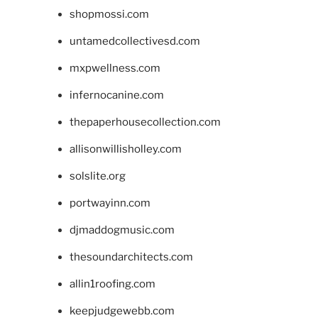
shopmossi.com
untamedcollectivesd.com
mxpwellness.com
infernocanine.com
thepaperhousecollection.com
allisonwillisholley.com
solslite.org
portwayinn.com
djmaddogmusic.com
thesoundarchitects.com
allin1roofing.com
keepjudgewebb.com