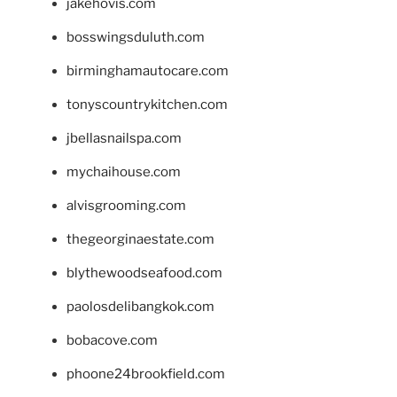
jakehovis.com
bosswingsduluth.com
birminghamautocare.com
tonyscountrykitchen.com
jbellasnailspa.com
mychaihouse.com
alvisgrooming.com
thegeorginaestate.com
blythewoodseafood.com
paolosdelibangkok.com
bobacove.com
phoone24brookfield.com