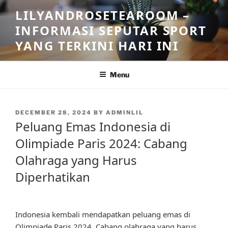
Skip
LILYANDROSETEAROOM –
to
INFORMASI SEPUTAR SPORT
content
YANG TERKINI HARI INI
Menu
POSTED
DECEMBER 28, 2024
BY
ADMINLIL
ON
Peluang Emas Indonesia di
Olimpiade Paris 2024: Cabang
Olahraga yang Harus
Diperhatikan
Indonesia kembali mendapatkan peluang emas di
Olimpiade Paris 2024. Cabang olahraga yang harus