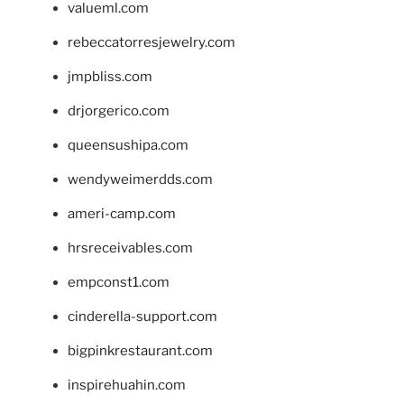
valueml.com
rebeccatorresjewelry.com
jmpbliss.com
drjorgerico.com
queensushipa.com
wendyweimerdds.com
ameri-camp.com
hrsreceivables.com
empconst1.com
cinderella-support.com
bigpinkrestaurant.com
inspirehuahin.com