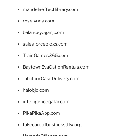
mandelaeffectlibrary.com
roselynns.com
balanceyoganj.com
salesforceblogs.com
TrainGames365.com
BaytownEvaCationRentals.com
JabalpurCakeDelivery.com
halobjd.com
intelligenceqatar.com
PikaPikaApp.com
takecareofbusinessdfw.org