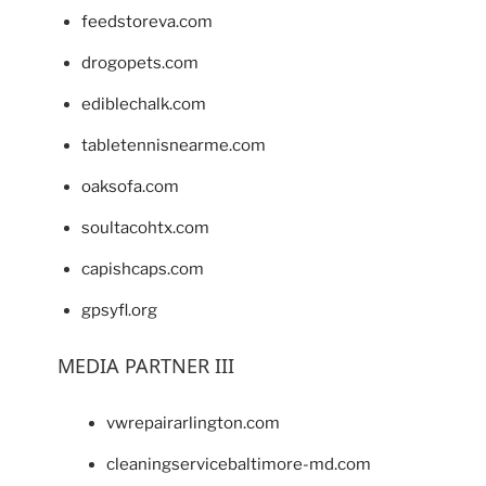
feedstoreva.com
drogopets.com
ediblechalk.com
tabletennisnearme.com
oaksofa.com
soultacohtx.com
capishcaps.com
gpsyfl.org
MEDIA PARTNER III
vwrepairarlington.com
cleaningservicebaltimore-md.com