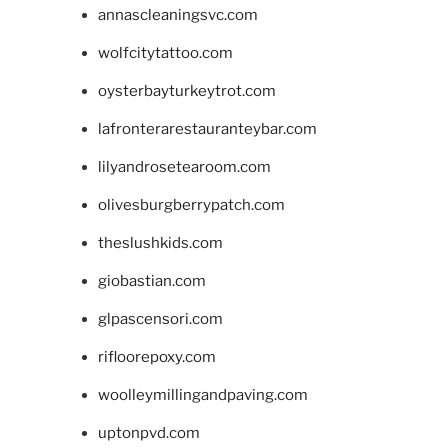
annascleaningsvc.com
wolfcitytattoo.com
oysterbayturkeytrot.com
lafronterarestauranteybar.com
lilyandrosetearoom.com
olivesburgberrypatch.com
theslushkids.com
giobastian.com
glpascensori.com
rifloorepoxy.com
woolleymillingandpaving.com
uptonpvd.com