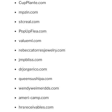
CupPlante.com
mpzin.com
stcreal.com
PopUpFlea.com
valueml.com
rebeccatorresjewelry.com
jmpbliss.com
drjorgerico.com
queensushipa.com
wendyweimerdds.com
ameri-camp.com
hrsreceivables.com