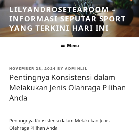
Skip
LILYANDROSETEAROOM –
to
INFORMASI SEPUTAR SPORT
content
YANG TERKINI HARI INI
Menu
POSTED
NOVEMBER 28, 2024
BY
ADMINLIL
ON
Pentingnya Konsistensi dalam
Melakukan Jenis Olahraga Pilihan
Anda
Pentingnya Konsistensi dalam Melakukan Jenis
Olahraga Pilihan Anda