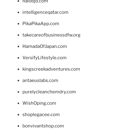
halobjd.com
intelligenceqatar.com
PikaPikaApp.com
takecareofbusinessdfw.org
HamadaOfJapan.com
VersifyLifestyle.com
kingscreekadventures.com
antaeuslabs.com
purelycleanchemdry.com
WishOping.com
shoplegacee.com
bonvivantshop.com