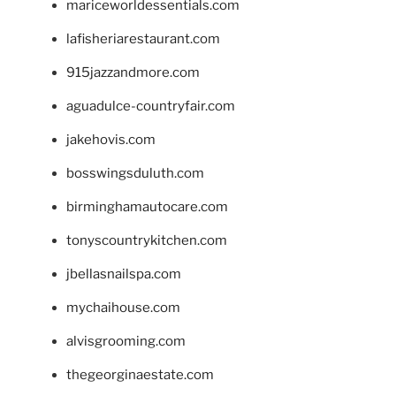
mariceworldessentials.com
lafisheriarestaurant.com
915jazzandmore.com
aguadulce-countryfair.com
jakehovis.com
bosswingsduluth.com
birminghamautocare.com
tonyscountrykitchen.com
jbellasnailspa.com
mychaihouse.com
alvisgrooming.com
thegeorginaestate.com