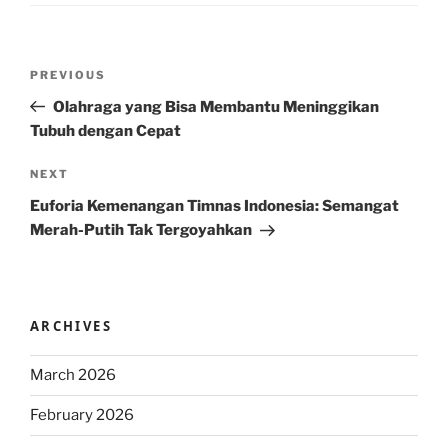
Post
Previous
PREVIOUS
navigation
Post
Olahraga yang Bisa Membantu Meninggikan
Tubuh dengan Cepat
Next
NEXT
Post
Euforia Kemenangan Timnas Indonesia: Semangat
Merah-Putih Tak Tergoyahkan
ARCHIVES
March 2026
February 2026