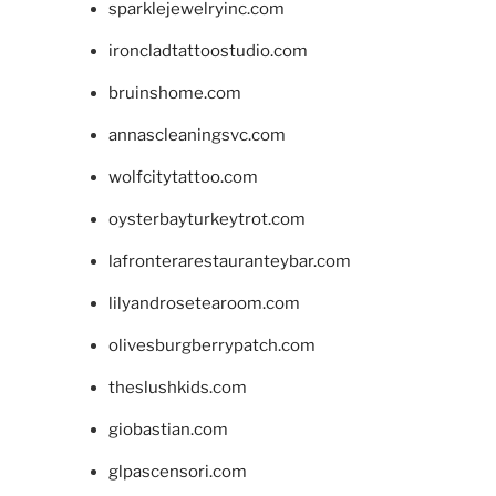
sparklejewelryinc.com
ironcladtattoostudio.com
bruinshome.com
annascleaningsvc.com
wolfcitytattoo.com
oysterbayturkeytrot.com
lafronterarestauranteybar.com
lilyandrosetearoom.com
olivesburgberrypatch.com
theslushkids.com
giobastian.com
glpascensori.com