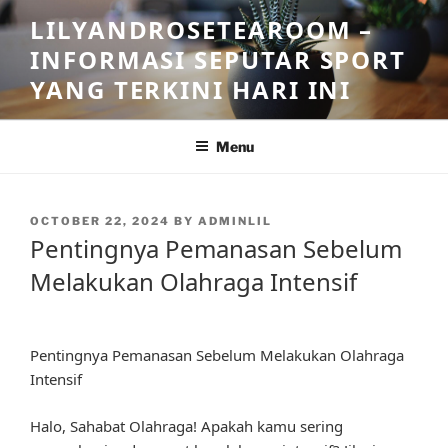
Skip
LILYANDROSETEAROOM –
to
INFORMASI SEPUTAR SPORT
content
YANG TERKINI HARI INI
Menu
POSTED
OCTOBER 22, 2024
BY
ADMINLIL
ON
Pentingnya Pemanasan Sebelum
Melakukan Olahraga Intensif
Pentingnya Pemanasan Sebelum Melakukan Olahraga
Intensif
Halo, Sahabat Olahraga! Apakah kamu sering