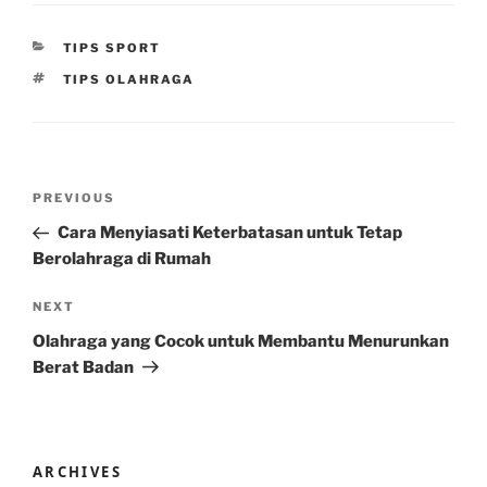
CATEGORIES
TIPS SPORT
TAGS
TIPS OLAHRAGA
Post
Previous
PREVIOUS
navigation
Post
Cara Menyiasati Keterbatasan untuk Tetap
Berolahraga di Rumah
Next
NEXT
Post
Olahraga yang Cocok untuk Membantu Menurunkan
Berat Badan
ARCHIVES