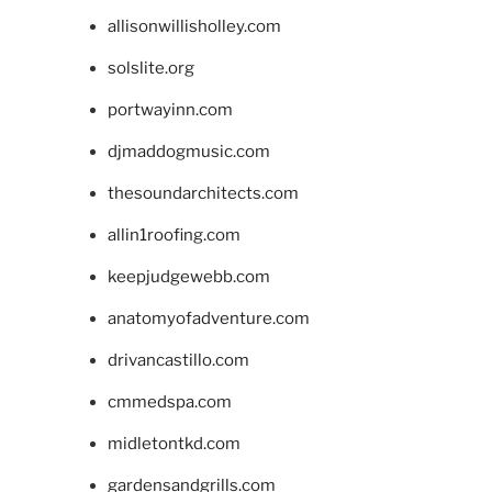
allisonwillisholley.com
solslite.org
portwayinn.com
djmaddogmusic.com
thesoundarchitects.com
allin1roofing.com
keepjudgewebb.com
anatomyofadventure.com
drivancastillo.com
cmmedspa.com
midletontkd.com
gardensandgrills.com