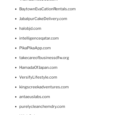
BaytownEvaCationRentals.com
JabalpurCakeDelivery.com
halobjd.com
intelligenceqatar.com
PikaPikaApp.com
takecareofbusinessdfw.org
HamadaOfJapan.com
VersifyLifestyle.com
kingscreekadventures.com
antaeuslabs.com
purelycleanchemdry.com