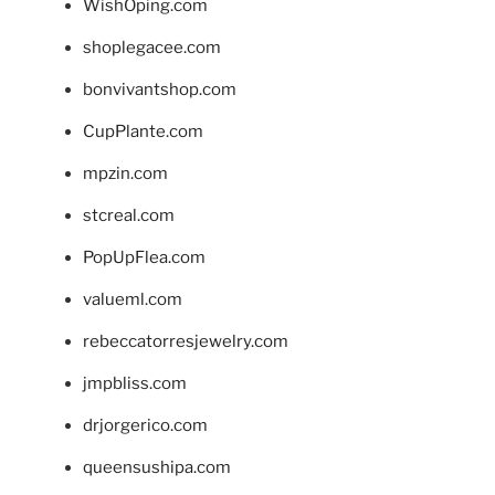
WishOping.com
shoplegacee.com
bonvivantshop.com
CupPlante.com
mpzin.com
stcreal.com
PopUpFlea.com
valueml.com
rebeccatorresjewelry.com
jmpbliss.com
drjorgerico.com
queensushipa.com