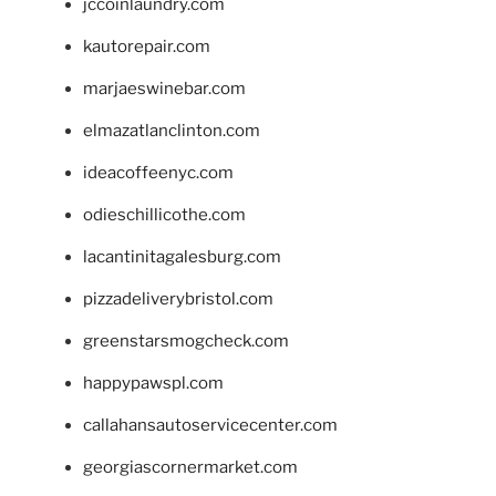
jccoinlaundry.com
kautorepair.com
marjaeswinebar.com
elmazatlanclinton.com
ideacoffeenyc.com
odieschillicothe.com
lacantinitagalesburg.com
pizzadeliverybristol.com
greenstarsmogcheck.com
happypawspl.com
callahansautoservicecenter.com
georgiascornermarket.com