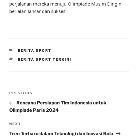
perjalanan mereka menuju Olimpiade Musim Dingin
berjalan lancar dan sukses.
CATEGORIES
BERITA SPORT
TAGS
BERITA SPORT TERKINI
Post
Previous
PREVIOUS
navigation
Post
Rencana Persiapan Tim Indonesia untuk
Olimpiade Paris 2024
Next
NEXT
Post
Tren Terbaru dalam Teknologi dan Inovasi Bola