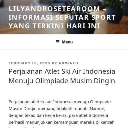
Skip
LILYANDROSETEAROOM –
to
INFORMASI SEPUTAR SPORT
content
YANG TERKINI HARI INI
Menu
POSTED
FEBRUARY 16, 2025
BY
ADMINLIL
ON
Perjalanan Atlet Ski Air Indonesia
Menuju Olimpiade Musim Dingin
Perjalanan atlet ski air Indonesia menuju Olimpiade
Musim Dingin memang tidaklah mudah. Namun,
dengan tekad dan kerja keras, para atlet Indonesia
berhasil menunjukkan kemampuan mereka di kancah