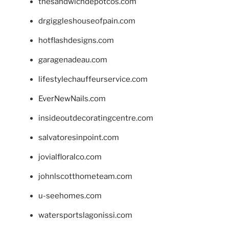
thesandwichdepotcos.com
drgiggleshouseofpain.com
hotflashdesigns.com
garagenadeau.com
lifestylechauffeurservice.com
EverNewNails.com
insideoutdecoratingcentre.com
salvatoresinpoint.com
jovialfloralco.com
johnlscotthometeam.com
u-seehomes.com
watersportslagonissi.com