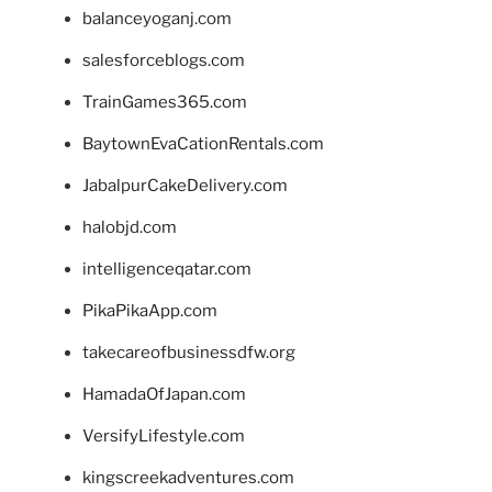
balanceyoganj.com
salesforceblogs.com
TrainGames365.com
BaytownEvaCationRentals.com
JabalpurCakeDelivery.com
halobjd.com
intelligenceqatar.com
PikaPikaApp.com
takecareofbusinessdfw.org
HamadaOfJapan.com
VersifyLifestyle.com
kingscreekadventures.com