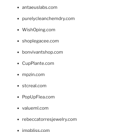
antaeuslabs.com
purelycleanchemdry.com
WishOping.com
shoplegacee.com
bonvivantshop.com
CupPlante.com
mpzin.com
stcreal.com
PopUpFlea.com
valueml.com
rebeccatorresjewelry.com
jmpbliss.com