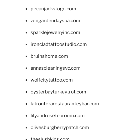
pecanjackstogo.com
zengardendayspa.com
sparklejewelryinc.com
ironcladtattoostudio.com
bruinshome.com
annascleaningsvc.com
wolfcitytattoo.com
oysterbayturkeytrot.com
lafronterarestauranteybar.com
lilyandrosetearoom.com
olivesburgberrypatch.com
theslushkids.com