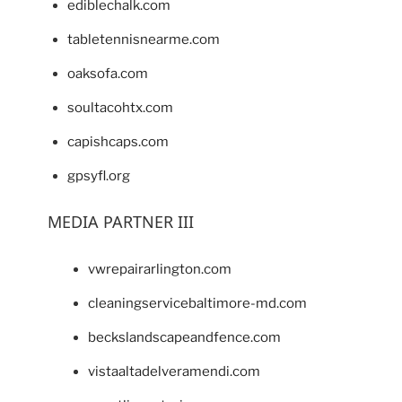
ediblechalk.com
tabletennisnearme.com
oaksofa.com
soultacohtx.com
capishcaps.com
gpsyfl.org
MEDIA PARTNER III
vwrepairarlington.com
cleaningservicebaltimore-md.com
beckslandscapeandfence.com
vistaaltadelveramendi.com