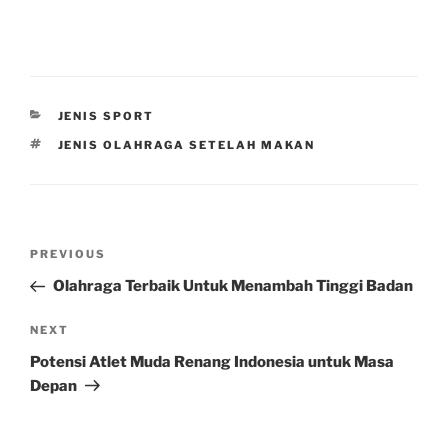
CATEGORIES
JENIS SPORT
TAGS
JENIS OLAHRAGA SETELAH MAKAN
Post
Previous
PREVIOUS
navigation
Post
Olahraga Terbaik Untuk Menambah Tinggi Badan
Next
NEXT
Post
Potensi Atlet Muda Renang Indonesia untuk Masa
Depan