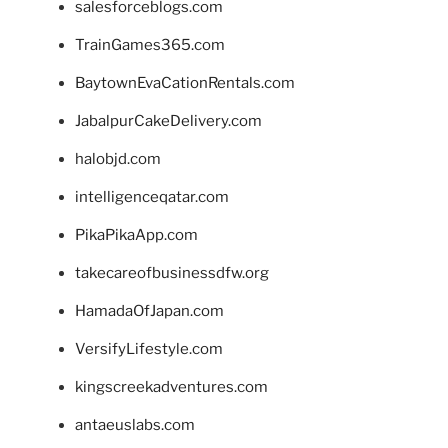
salesforceblogs.com
TrainGames365.com
BaytownEvaCationRentals.com
JabalpurCakeDelivery.com
halobjd.com
intelligenceqatar.com
PikaPikaApp.com
takecareofbusinessdfw.org
HamadaOfJapan.com
VersifyLifestyle.com
kingscreekadventures.com
antaeuslabs.com