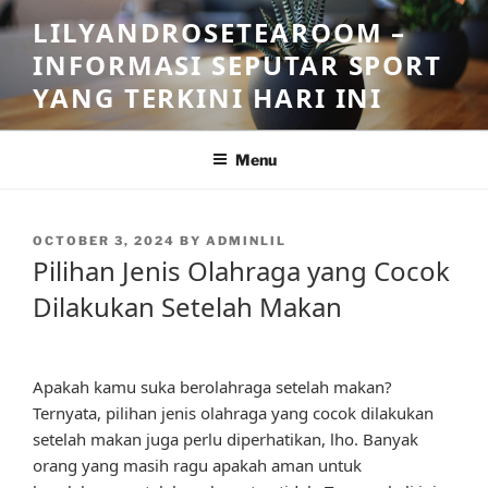
Skip
LILYANDROSETEAROOM –
to
INFORMASI SEPUTAR SPORT
content
YANG TERKINI HARI INI
Menu
POSTED
OCTOBER 3, 2024
BY
ADMINLIL
ON
Pilihan Jenis Olahraga yang Cocok
Dilakukan Setelah Makan
Apakah kamu suka berolahraga setelah makan?
Ternyata, pilihan jenis olahraga yang cocok dilakukan
setelah makan juga perlu diperhatikan, lho. Banyak
orang yang masih ragu apakah aman untuk