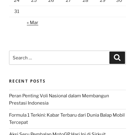
24
25
26
27
28
29
30
31
« Mar
Search
Search
for:
RECENT POSTS
Peran Penting Voli Nasional dalam Membangun
Prestasi Indonesia
Formula 1 Terkini: Kabar Terbaru dari Dunia Balap Mobil
Tercepat
Aksi Seru Pembalap MotoGP Hari Ini di Sirkuit