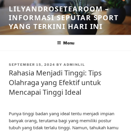
Skip
LILYANDROSETEAROOM –
to
INFORMASI SEPUTAR SPORT
content
YANG TERKINI HARI INI
Menu
POSTED
SEPTEMBER 15, 2024
BY
ADMINLIL
ON
Rahasia Menjadi Tinggi: Tips
Olahraga yang Efektif untuk
Mencapai Tinggi Ideal
Punya tinggi badan yang ideal tentu menjadi impian
banyak orang, terutama bagi yang memiliki postur
tubuh yang tidak terlalu tinggi. Namun, tahukah kamu