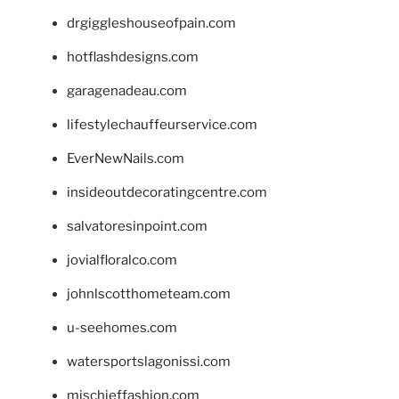
drgiggleshouseofpain.com
hotflashdesigns.com
garagenadeau.com
lifestylechauffeurservice.com
EverNewNails.com
insideoutdecoratingcentre.com
salvatoresinpoint.com
jovialfloralco.com
johnlscotthometeam.com
u-seehomes.com
watersportslagonissi.com
mischieffashion.com