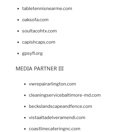
tabletennisnearme.com
oaksofa.com
soultacohtx.com
capishcaps.com
gpsyfl.org
MEDIA PARTNER III
vwrepairarlington.com
cleaningservicebaltimore-md.com
beckslandscapeandfence.com
vistaaltadelveramendi.com
coastlinecateringnc.com