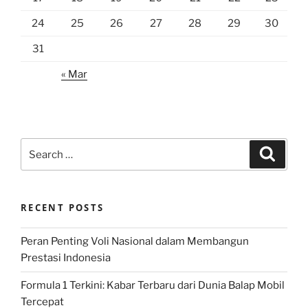
24
25
26
27
28
29
30
31
« Mar
Search
Search
for:
RECENT POSTS
Peran Penting Voli Nasional dalam Membangun
Prestasi Indonesia
Formula 1 Terkini: Kabar Terbaru dari Dunia Balap Mobil
Tercepat