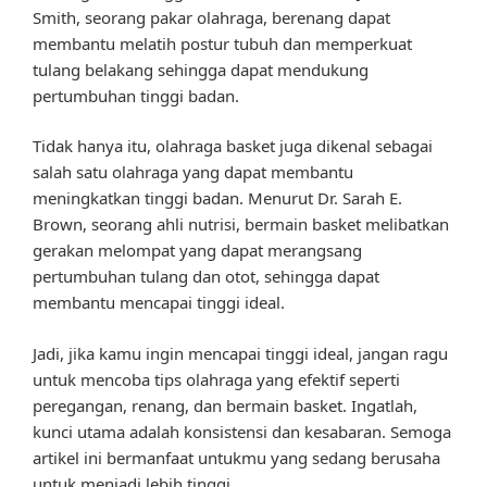
Smith, seorang pakar olahraga, berenang dapat
membantu melatih postur tubuh dan memperkuat
tulang belakang sehingga dapat mendukung
pertumbuhan tinggi badan.
Tidak hanya itu, olahraga basket juga dikenal sebagai
salah satu olahraga yang dapat membantu
meningkatkan tinggi badan. Menurut Dr. Sarah E.
Brown, seorang ahli nutrisi, bermain basket melibatkan
gerakan melompat yang dapat merangsang
pertumbuhan tulang dan otot, sehingga dapat
membantu mencapai tinggi ideal.
Jadi, jika kamu ingin mencapai tinggi ideal, jangan ragu
untuk mencoba tips olahraga yang efektif seperti
peregangan, renang, dan bermain basket. Ingatlah,
kunci utama adalah konsistensi dan kesabaran. Semoga
artikel ini bermanfaat untukmu yang sedang berusaha
untuk menjadi lebih tinggi.