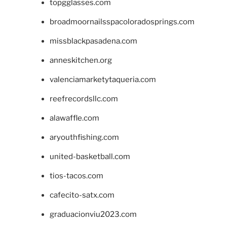
topgglasses.com
broadmoornailsspacoloradosprings.com
missblackpasadena.com
anneskitchen.org
valenciamarketytaqueria.com
reefrecordsllc.com
alawaffle.com
aryouthfishing.com
united-basketball.com
tios-tacos.com
cafecito-satx.com
graduacionviu2023.com