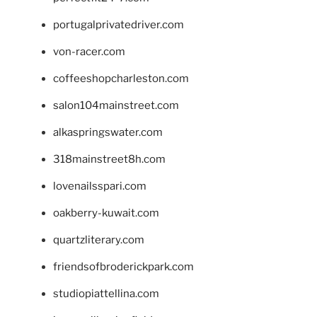
portugalprivatedriver.com
von-racer.com
coffeeshopcharleston.com
salon104mainstreet.com
alkaspringswater.com
318mainstreet8h.com
lovenailsspari.com
oakberry-kuwait.com
quartzliterary.com
friendsofbroderickpark.com
studiopiattellina.com