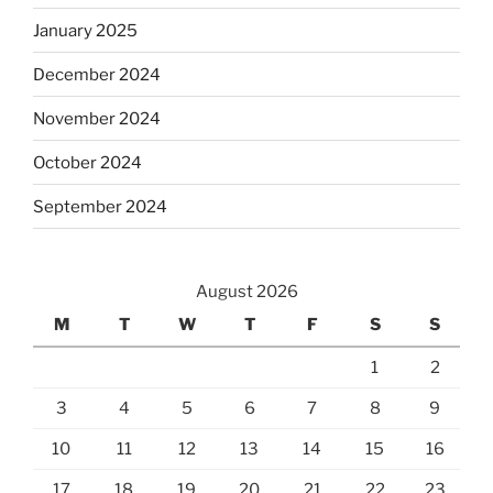
January 2025
December 2024
November 2024
October 2024
September 2024
August 2026
M
T
W
T
F
S
S
1
2
3
4
5
6
7
8
9
10
11
12
13
14
15
16
17
18
19
20
21
22
23