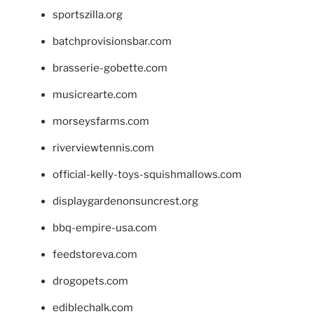
sportszilla.org
batchprovisionsbar.com
brasserie-gobette.com
musicrearte.com
morseysfarms.com
riverviewtennis.com
official-kelly-toys-squishmallows.com
displaygardenonsuncrest.org
bbq-empire-usa.com
feedstoreva.com
drogopets.com
ediblechalk.com