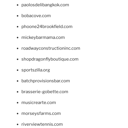
paolosdelibangkok.com
bobacove.com
phoone24brookfield.com
mickeybarmama.com
roadwayconstructioninc.com
shopdragonflyboutique.com
sportszilla.org
batchprovisionsbar.com
brasserie-gobette.com
musicrearte.com
morseysfarms.com
riverviewtennis.com