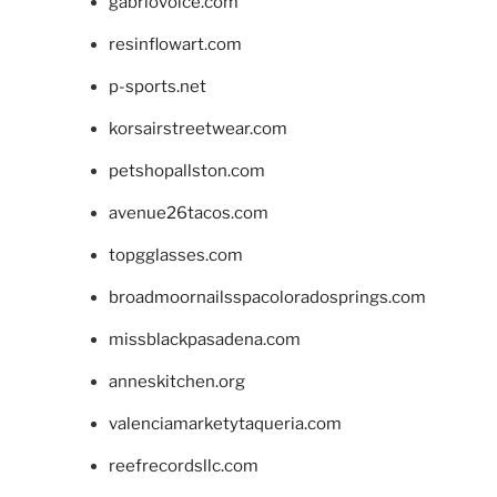
gabriovoice.com
resinflowart.com
p-sports.net
korsairstreetwear.com
petshopallston.com
avenue26tacos.com
topgglasses.com
broadmoornailsspacoloradosprings.com
missblackpasadena.com
anneskitchen.org
valenciamarketytaqueria.com
reefrecordsllc.com