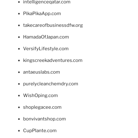
intelligenceqatar.com
PikaPikaApp.com
takecareofbusinessdfw.org
HamadaOfJapan.com
VersifyLifestyle.com
kingscreekadventures.com
antaeuslabs.com
purelycleanchemdry.com
WishOping.com
shoplegacee.com
bonvivantshop.com
CupPlante.com