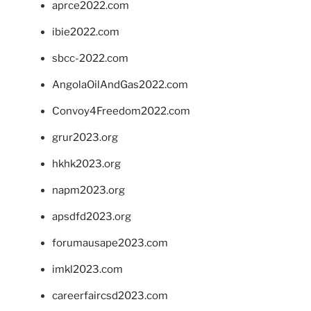
aprce2022.com
ibie2022.com
sbcc-2022.com
AngolaOilAndGas2022.com
Convoy4Freedom2022.com
grur2023.org
hkhk2023.org
napm2023.org
apsdfd2023.org
forumausape2023.com
imkl2023.com
careerfaircsd2023.com