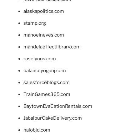
alaskapolitics.com
stsmp.org
manoelneves.com
mandelaeffectlibrary.com
roselynns.com
balanceyoganj.com
salesforceblogs.com
TrainGames365.com
BaytownEvaCationRentals.com
JabalpurCakeDelivery.com
halobjd.com