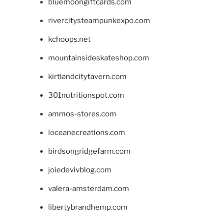
bluemoongiftcards.com
rivercitysteampunkexpo.com
kchoops.net
mountainsideskateshop.com
kirtlandcitytavern.com
301nutritionspot.com
ammos-stores.com
loceanecreations.com
birdsongridgefarm.com
joiedevivblog.com
valera-amsterdam.com
libertybrandhemp.com