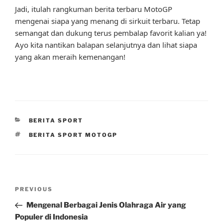
Jadi, itulah rangkuman berita terbaru MotoGP
mengenai siapa yang menang di sirkuit terbaru. Tetap
semangat dan dukung terus pembalap favorit kalian ya!
Ayo kita nantikan balapan selanjutnya dan lihat siapa
yang akan meraih kemenangan!
CATEGORIES
BERITA SPORT
TAGS
BERITA SPORT MOTOGP
Post
Previous
PREVIOUS
navigation
Post
Mengenal Berbagai Jenis Olahraga Air yang
Populer di Indonesia