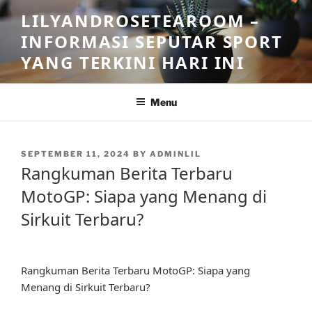
Skip
LILYANDROSETEAROOM –
to
INFORMASI SEPUTAR SPORT
content
YANG TERKINI HARI INI
Menu
POSTED
SEPTEMBER 11, 2024
BY
ADMINLIL
ON
Rangkuman Berita Terbaru
MotoGP: Siapa yang Menang di
Sirkuit Terbaru?
Rangkuman Berita Terbaru MotoGP: Siapa yang
Menang di Sirkuit Terbaru?