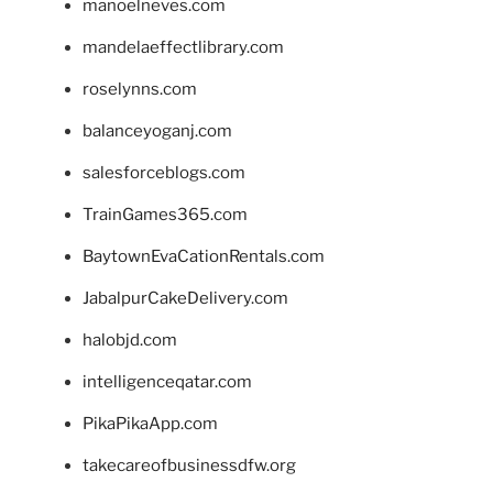
manoelneves.com
mandelaeffectlibrary.com
roselynns.com
balanceyoganj.com
salesforceblogs.com
TrainGames365.com
BaytownEvaCationRentals.com
JabalpurCakeDelivery.com
halobjd.com
intelligenceqatar.com
PikaPikaApp.com
takecareofbusinessdfw.org