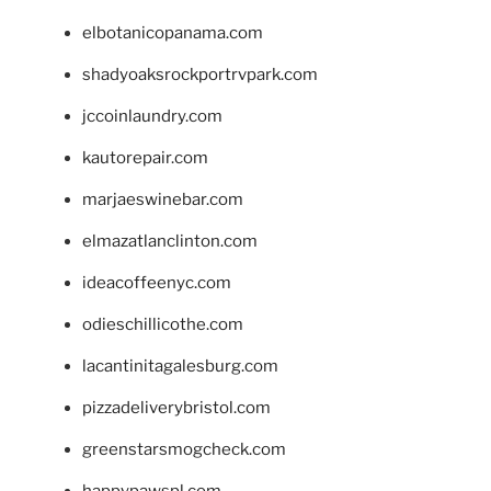
elbotanicopanama.com
shadyoaksrockportrvpark.com
jccoinlaundry.com
kautorepair.com
marjaeswinebar.com
elmazatlanclinton.com
ideacoffeenyc.com
odieschillicothe.com
lacantinitagalesburg.com
pizzadeliverybristol.com
greenstarsmogcheck.com
happypawspl.com