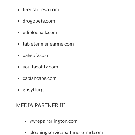
feedstoreva.com
drogopets.com
ediblechalk.com
tabletennisnearme.com
oaksofa.com
soultacohtx.com
capishcaps.com
gpsyfl.org
MEDIA PARTNER III
vwrepairarlington.com
cleaningservicebaltimore-md.com