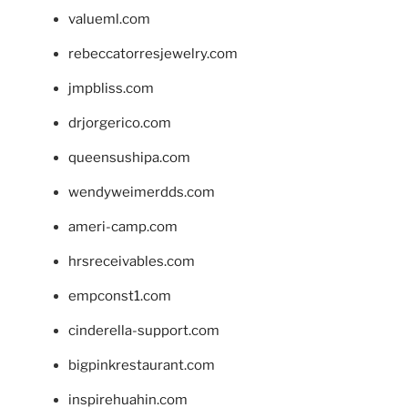
valueml.com
rebeccatorresjewelry.com
jmpbliss.com
drjorgerico.com
queensushipa.com
wendyweimerdds.com
ameri-camp.com
hrsreceivables.com
empconst1.com
cinderella-support.com
bigpinkrestaurant.com
inspirehuahin.com