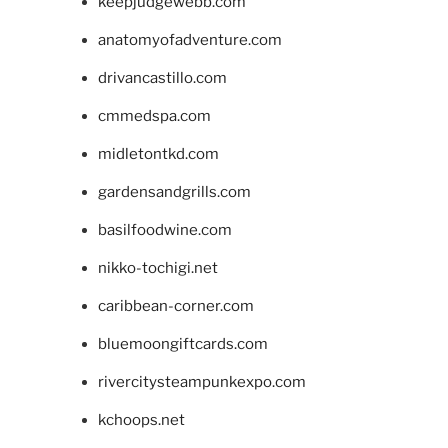
keepjudgewebb.com
anatomyofadventure.com
drivancastillo.com
cmmedspa.com
midletontkd.com
gardensandgrills.com
basilfoodwine.com
nikko-tochigi.net
caribbean-corner.com
bluemoongiftcards.com
rivercitysteampunkexpo.com
kchoops.net