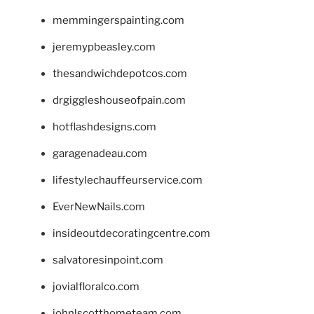
memmingerspainting.com
jeremypbeasley.com
thesandwichdepotcos.com
drgiggleshouseofpain.com
hotflashdesigns.com
garagenadeau.com
lifestylechauffeurservice.com
EverNewNails.com
insideoutdecoratingcentre.com
salvatoresinpoint.com
jovialfloralco.com
johnlscotthometeam.com