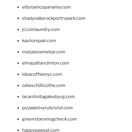
elbotanicopanama.com
shadyoaksrockportrvpark.com
jccoinlaundry.com
kautorepair.com
marjaeswinebar.com
elmazatlanclinton.com
ideacoffeenyc.com
odieschillicothe.com
lacantinitagalesburg.com
pizzadeliverybristol.com
greenstarsmogcheck.com
happypawspl.com