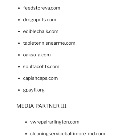
feedstoreva.com
drogopets.com
ediblechalk.com
tabletennisnearme.com
oaksofa.com
soultacohtx.com
capishcaps.com
gpsyfl.org
MEDIA PARTNER III
vwrepairarlington.com
cleaningservicebaltimore-md.com