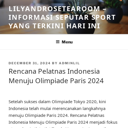
Skip
LILYANDROSETEAROOM –
to
INFORMASI SEPUTAR SPORT
content
YANG TERKINI HARI INI
Menu
POSTED
DECEMBER 31, 2024
BY
ADMINLIL
ON
Rencana Pelatnas Indonesia
Menuju Olimpiade Paris 2024
Setelah sukses dalam Olimpiade Tokyo 2020, kini
Indonesia telah mulai merencanakan langkahnya
menuju Olimpiade Paris 2024. Rencana Pelatnas
Indonesia Menuju Olimpiade Paris 2024 menjadi fokus