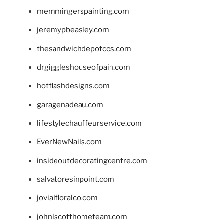
memmingerspainting.com
jeremypbeasley.com
thesandwichdepotcos.com
drgiggleshouseofpain.com
hotflashdesigns.com
garagenadeau.com
lifestylechauffeurservice.com
EverNewNails.com
insideoutdecoratingcentre.com
salvatoresinpoint.com
jovialfloralco.com
johnlscotthometeam.com