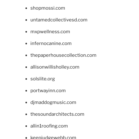
shopmossi.com
untamedcollectivesd.com
mxpwellness.com
infernocanine.com
thepaperhousecollection.com
allisonwillisholley.com
solslite.org
portwayinn.com
djmaddogmusic.com
thesoundarchitects.com
allin1roofing.com
keepjudgewebb.com