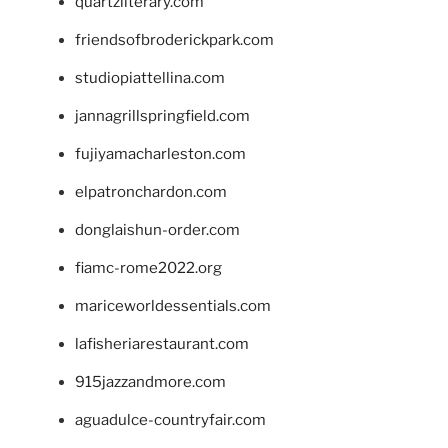
quartzliterary.com
friendsofbroderickpark.com
studiopiattellina.com
jannagrillspringfield.com
fujiyamacharleston.com
elpatronchardon.com
donglaishun-order.com
fiamc-rome2022.org
mariceworldessentials.com
lafisheriarestaurant.com
915jazzandmore.com
aguadulce-countryfair.com