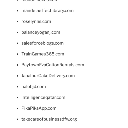
mandelaeffectlibrary.com
roselynns.com
balanceyoganj.com
salesforceblogs.com
TrainGames365.com
BaytownEvaCationRentals.com
JabalpurCakeDelivery.com
halobjd.com
intelligenceqatar.com
PikaPikaApp.com
takecareofbusinessdfw.org