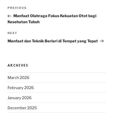
Post
Previous
PREVIOUS
navigation
Post
Manfaat Olahraga Fokus Kekuatan Otot bagi
Kesehatan Tubuh
Next
NEXT
Post
Manfaat dan Teknik Berlari di Tempat yang Tepat
ARCHIVES
March 2026
February 2026
January 2026
December 2025