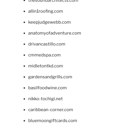
thesoundarchitects.com
allin1roofing.com
keepjudgewebb.com
anatomyofadventure.com
drivancastillo.com
cmmedspa.com
midletontkd.com
gardensandgrills.com
basilfoodwine.com
nikko-tochigi.net
caribbean-corner.com
bluemoongiftcards.com