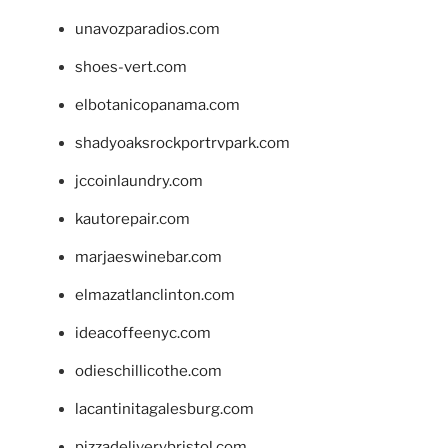
unavozparadios.com
shoes-vert.com
elbotanicopanama.com
shadyoaksrockportrvpark.com
jccoinlaundry.com
kautorepair.com
marjaeswinebar.com
elmazatlanclinton.com
ideacoffeenyc.com
odieschillicothe.com
lacantinitagalesburg.com
pizzadeliverybristol.com