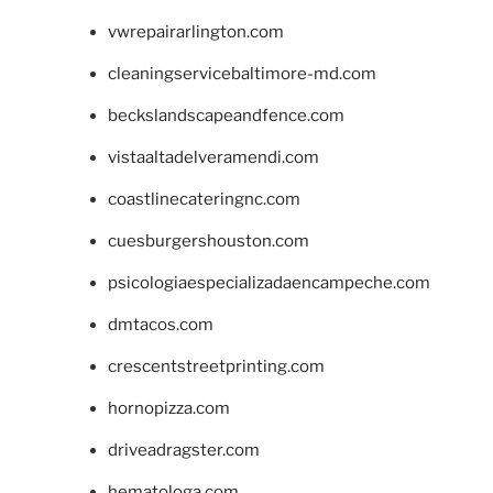
vwrepairarlington.com
cleaningservicebaltimore-md.com
beckslandscapeandfence.com
vistaaltadelveramendi.com
coastlinecateringnc.com
cuesburgershouston.com
psicologiaespecializadaencampeche.com
dmtacos.com
crescentstreetprinting.com
hornopizza.com
driveadragster.com
hematologa.com