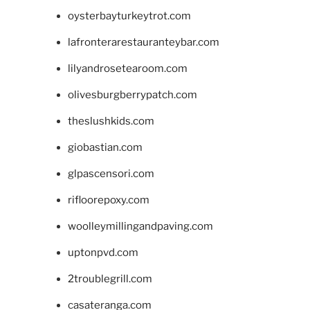
oysterbayturkeytrot.com
lafronterarestauranteybar.com
lilyandrosetearoom.com
olivesburgberrypatch.com
theslushkids.com
giobastian.com
glpascensori.com
rifloorepoxy.com
woolleymillingandpaving.com
uptonpvd.com
2troublegrill.com
casateranga.com