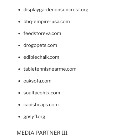
displaygardenonsuncrest.org
bbq-empire-usa.com
feedstoreva.com
drogopets.com
ediblechalk.com
tabletennisnearme.com
oaksofa.com
soultacohtx.com
capishcaps.com
gpsyfl.org
MEDIA PARTNER III