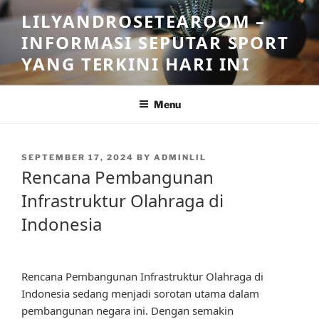
Skip
LILYANDROSETEAROOM –
to
INFORMASI SEPUTAR SPORT
content
YANG TERKINI HARI INI
Menu
POSTED
SEPTEMBER 17, 2024
BY
ADMINLIL
ON
Rencana Pembangunan
Infrastruktur Olahraga di
Indonesia
Rencana Pembangunan Infrastruktur Olahraga di
Indonesia sedang menjadi sorotan utama dalam
pembangunan negara ini. Dengan semakin