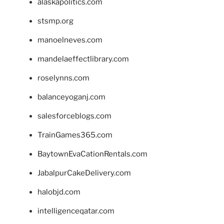
alaskapolitics.com
stsmp.org
manoelneves.com
mandelaeffectlibrary.com
roselynns.com
balanceyoganj.com
salesforceblogs.com
TrainGames365.com
BaytownEvaCationRentals.com
JabalpurCakeDelivery.com
halobjd.com
intelligenceqatar.com