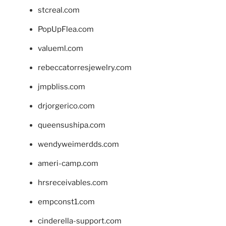
stcreal.com
PopUpFlea.com
valueml.com
rebeccatorresjewelry.com
jmpbliss.com
drjorgerico.com
queensushipa.com
wendyweimerdds.com
ameri-camp.com
hrsreceivables.com
empconst1.com
cinderella-support.com