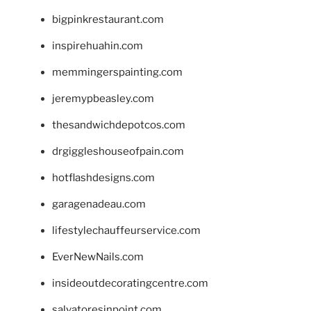
bigpinkrestaurant.com
inspirehuahin.com
memmingerspainting.com
jeremypbeasley.com
thesandwichdepotcos.com
drgiggleshouseofpain.com
hotflashdesigns.com
garagenadeau.com
lifestylechauffeurservice.com
EverNewNails.com
insideoutdecoratingcentre.com
salvatoresinpoint.com