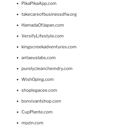
PikaPikaApp.com
takecareofbusinessdfw.org
HamadaOfJapan.com
VersifyLifestyle.com
kingscreekadventures.com
antaeuslabs.com
purelycleanchemdry.com
WishOping.com
shoplegacee.com
bonvivantshop.com
CupPlante.com
mpzin.com