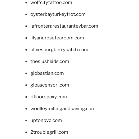
wolfcitytattoo.com
oysterbayturkeytrot.com
lafronterarestauranteybar.com
lilyandrosetearoom.com
olivesburgberrypatch.com
theslushkids.com
giobastian.com
glpascensori.com
rifloorepoxy.com
woolleymillingandpaving.com
uptonpvd.com
2troublegrill.com