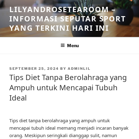
Skip
LILYANDROSETEAROOM –
to
INFORMASI SEPUTAR SPORT
content
YANG TERKINI HARI INI
Menu
POSTED
SEPTEMBER 25, 2024
BY
ADMINLIL
ON
Tips Diet Tanpa Berolahraga yang
Ampuh untuk Mencapai Tubuh
Ideal
Tips diet tanpa berolahraga yang ampuh untuk
mencapai tubuh ideal memang menjadi incaran banyak
orang. Meskipun seringkali dianggap sulit, namun