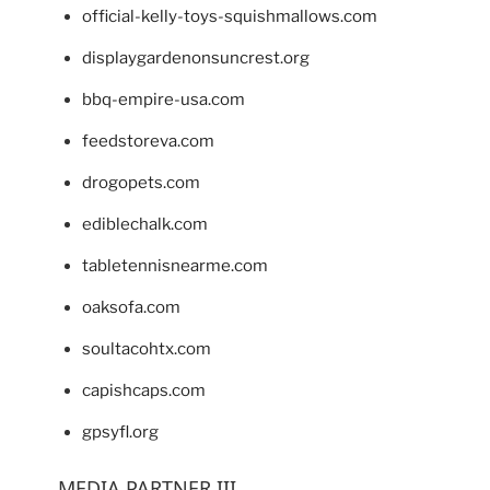
official-kelly-toys-squishmallows.com
displaygardenonsuncrest.org
bbq-empire-usa.com
feedstoreva.com
drogopets.com
ediblechalk.com
tabletennisnearme.com
oaksofa.com
soultacohtx.com
capishcaps.com
gpsyfl.org
MEDIA PARTNER III