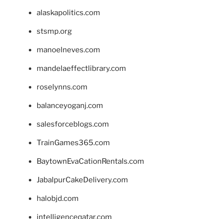
alaskapolitics.com
stsmp.org
manoelneves.com
mandelaeffectlibrary.com
roselynns.com
balanceyoganj.com
salesforceblogs.com
TrainGames365.com
BaytownEvaCationRentals.com
JabalpurCakeDelivery.com
halobjd.com
intelligenceqatar.com