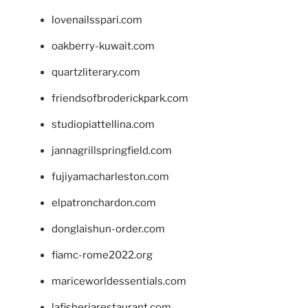
lovenailsspari.com
oakberry-kuwait.com
quartzliterary.com
friendsofbroderickpark.com
studiopiattellina.com
jannagrillspringfield.com
fujiyamacharleston.com
elpatronchardon.com
donglaishun-order.com
fiamc-rome2022.org
mariceworldessentials.com
lafisheriarestaurant.com