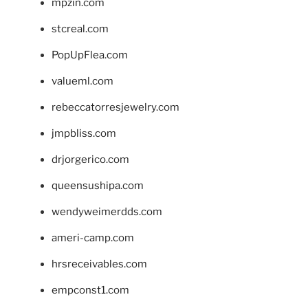
mpzin.com
stcreal.com
PopUpFlea.com
valueml.com
rebeccatorresjewelry.com
jmpbliss.com
drjorgerico.com
queensushipa.com
wendyweimerdds.com
ameri-camp.com
hrsreceivables.com
empconst1.com