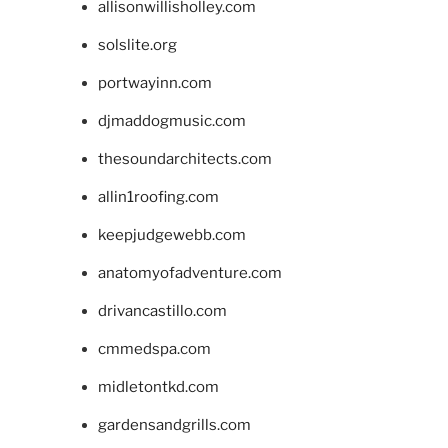
allisonwillisholley.com
solslite.org
portwayinn.com
djmaddogmusic.com
thesoundarchitects.com
allin1roofing.com
keepjudgewebb.com
anatomyofadventure.com
drivancastillo.com
cmmedspa.com
midletontkd.com
gardensandgrills.com