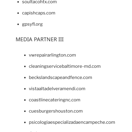
soultacohtx.com
capishcaps.com
gpsyfl.org
MEDIA PARTNER III
vwrepairarlington.com
cleaningservicebaltimore-md.com
beckslandscapeandfence.com
vistaaltadelveramendi.com
coastlinecateringnc.com
cuesburgershouston.com
psicologiaespecializadaencampeche.com