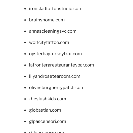
ironcladtattoostudio.com
bruinshome.com
annascleaningsvc.com
wolfcitytattoo.com
oysterbayturkeytrot.com
lafronterarestauranteybar.com
lilyandrosetearoom.com
olivesburgberrypatch.com
theslushkids.com
giobastian.com
glpascensori.com
rifloorepoxy.com