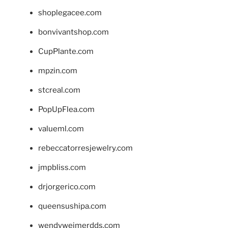
shoplegacee.com
bonvivantshop.com
CupPlante.com
mpzin.com
stcreal.com
PopUpFlea.com
valueml.com
rebeccatorresjewelry.com
jmpbliss.com
drjorgerico.com
queensushipa.com
wendyweimerdds.com