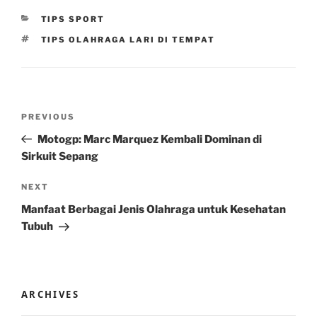
CATEGORIES
TIPS SPORT
TAGS
TIPS OLAHRAGA LARI DI TEMPAT
Post
Previous
PREVIOUS
navigation
Post
Motogp: Marc Marquez Kembali Dominan di
Sirkuit Sepang
Next
NEXT
Post
Manfaat Berbagai Jenis Olahraga untuk Kesehatan
Tubuh
ARCHIVES