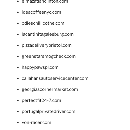
elmazatlanclinton.com
ideacoffeenyc.com
odieschillicothe.com
lacantinitagalesburg.com
pizzadeliverybristol.com
greenstarsmogcheck.com
happypawspl.com
callahansautoservicecenter.com
georgiascornermarket.com
perfectfit24-7.com
portugalprivatedriver.com
von-racer.com