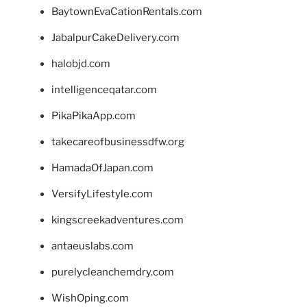
BaytownEvaCationRentals.com
JabalpurCakeDelivery.com
halobjd.com
intelligenceqatar.com
PikaPikaApp.com
takecareofbusinessdfw.org
HamadaOfJapan.com
VersifyLifestyle.com
kingscreekadventures.com
antaeuslabs.com
purelycleanchemdry.com
WishOping.com