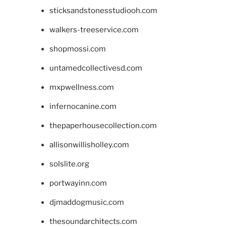
sticksandstonesstudiooh.com
walkers-treeservice.com
shopmossi.com
untamedcollectivesd.com
mxpwellness.com
infernocanine.com
thepaperhousecollection.com
allisonwillisholley.com
solslite.org
portwayinn.com
djmaddogmusic.com
thesoundarchitects.com