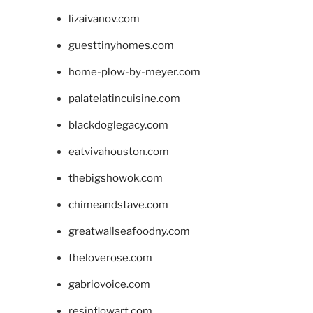
lizaivanov.com
guesttinyhomes.com
home-plow-by-meyer.com
palatelatincuisine.com
blackdoglegacy.com
eatvivahouston.com
thebigshowok.com
chimeandstave.com
greatwallseafoodny.com
theloverose.com
gabriovoice.com
resinflowart.com