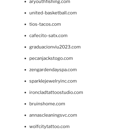
aryouthfishing.com
united-basketball.com
tios-tacos.com
cafecito-satx.com
graduacionviu2023.com
pecanjackstogo.com
zengardendayspa.com
sparklejewelryinc.com
ironcladtattoostudio.com
bruinshome.com
annascleaningsvc.com
wolfcitytattoo.com