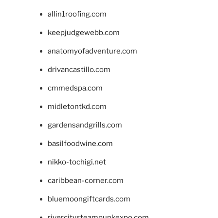
allin1roofing.com
keepjudgewebb.com
anatomyofadventure.com
drivancastillo.com
cmmedspa.com
midletontkd.com
gardensandgrills.com
basilfoodwine.com
nikko-tochigi.net
caribbean-corner.com
bluemoongiftcards.com
rivercitysteampunkexpo.com