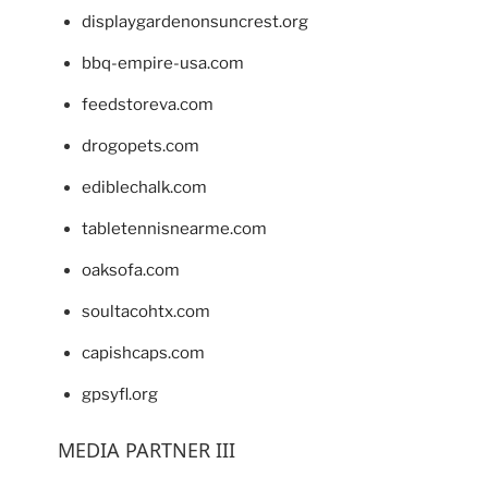
displaygardenonsuncrest.org
bbq-empire-usa.com
feedstoreva.com
drogopets.com
ediblechalk.com
tabletennisnearme.com
oaksofa.com
soultacohtx.com
capishcaps.com
gpsyfl.org
MEDIA PARTNER III