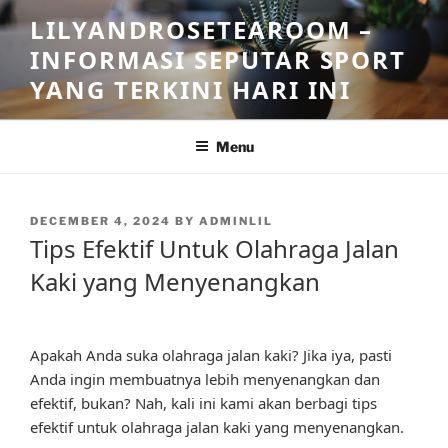
Skip
LILYANDROSETEAROOM –
to
INFORMASI SEPUTAR SPORT
content
YANG TERKINI HARI INI
Menu
POSTED
DECEMBER 4, 2024
BY
ADMINLIL
ON
Tips Efektif Untuk Olahraga Jalan
Kaki yang Menyenangkan
Apakah Anda suka olahraga jalan kaki? Jika iya, pasti
Anda ingin membuatnya lebih menyenangkan dan
efektif, bukan? Nah, kali ini kami akan berbagi tips
efektif untuk olahraga jalan kaki yang menyenangkan.