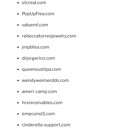
stcreal.com
PopUpFlea.com
valueml.com
rebeccatorresjewelry.com
jmpbliss.com
drjorgerico.com
queensushipa.com
wendyweimerdds.com
ameri-camp.com
hrsreceivables.com
empconst1.com
cinderella-support.com