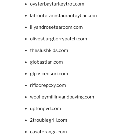
oysterbayturkeytrot.com
lafronterarestauranteybar.com
lilyandrosetearoom.com
olivesburgberrypatch.com
theslushkids.com
giobastian.com
glpascensori.com
rifloorepoxy.com
woolleymillingandpaving.com
uptonpvd.com
2troublegrill.com
casateranga.com