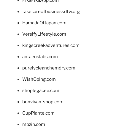
PikaPikaApp.com
takecareofbusinessdfw.org
HamadaOfJapan.com
VersifyLifestyle.com
kingscreekadventures.com
antaeuslabs.com
purelycleanchemdry.com
WishOping.com
shoplegacee.com
bonvivantshop.com
CupPlante.com
mpzin.com