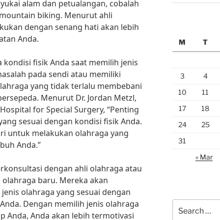
nyukai alam dan petualangan, cobalah
mountain biking. Menurut ahli
akukan dengan senang hati akan lebih
atan Anda.
M
T
 kondisi fisik Anda saat memilih jenis
masalah pada sendi atau memiliki
3
4
s olahraga yang tidak terlalu membebani
10
11
bersepeda. Menurut Dr. Jordan Metzl,
17
18
Hospital for Special Surgery, “Penting
yang sesuai dengan kondisi fisik Anda.
24
25
iri untuk melakukan olahraga yang
31
ubuh Anda.”
« Mar
erkonsultasi dengan ahli olahraga atau
s olahraga baru. Mereka akan
enis olahraga yang sesuai dengan
 Anda. Dengan memilih jenis olahraga
Search
p Anda, Anda akan lebih termotivasi
for: