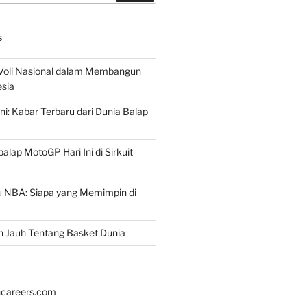
S
 Voli Nasional dalam Membangun
esia
ni: Kabar Terbaru dari Dunia Balap
lap MotoGP Hari Ini di Sirkuit
u NBA: Siapa yang Memimpin di
h Jauh Tentang Basket Dunia
hcareers.com