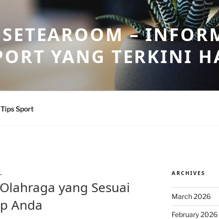
OSETEAROOM – INFOR
PORT YANG TERKINI HA
Tips Sport
ARCHIVES
L
 Olahraga yang Sesuai
March 2026
up Anda
February 2026