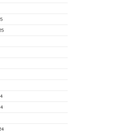
25
25
24
24
24