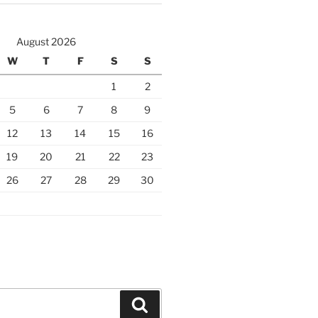
August 2026
W
T
F
S
S
1
2
5
6
7
8
9
12
13
14
15
16
19
20
21
22
23
26
27
28
29
30
Search