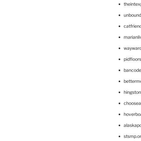
theinte
unbound
catfrien
marianli
wayward
pidfloo
bancode
betterm
hingsto
choosea
hoverbo
alaskapo
stsmp.o