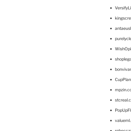
VersifyL
kingscr
antaeus
purelyc
WishOp
shopleg
bonviva
CupPlan
mpzin.c
stcreal.
PopUpFl
valueml
rebecca