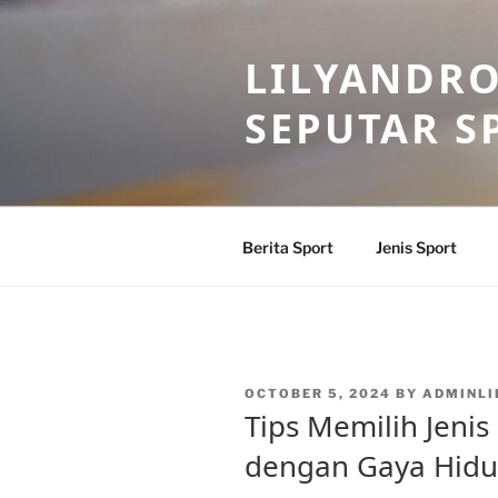
Skip
to
LILYANDR
content
SEPUTAR S
Berita Sport
Jenis Sport
POSTED
OCTOBER 5, 2024
BY
ADMINLI
ON
Tips Memilih Jenis
dengan Gaya Hid