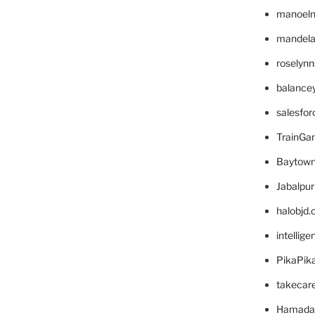
manoel
mandelae
roselyn
balance
salesfo
TrainG
Baytown
Jabalpu
halobjd
intellig
PikaPik
takecar
Hamada