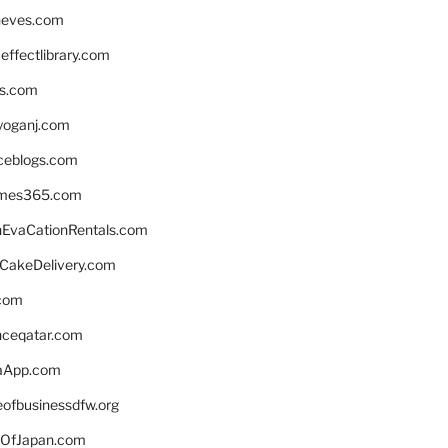
neves.com
ffectlibrary.com
ns.com
yoganj.com
rceblogs.com
ames365.com
EvaCationRentals.com
rCakeDelivery.com
.com
enceqatar.com
aApp.com
eofbusinessdfw.org
OfJapan.com