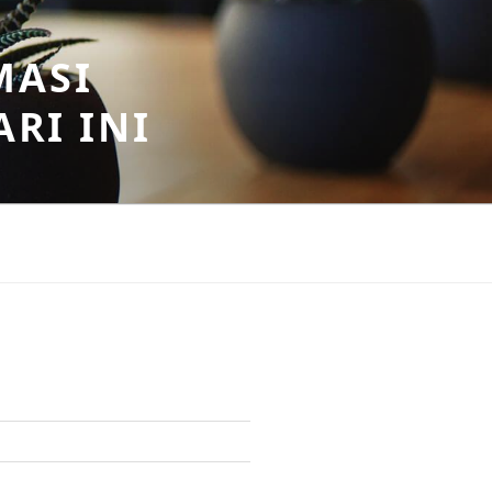
MASI
RI INI