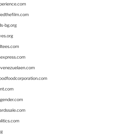
xperience.com
edthefilm.com
ds-bg.org
ves.org
tees.com
rsexpress.com
venezuelaen.com
oodfoodcorporation.com
nnt.com
gender.com
ardssale.com
litics.com
rg