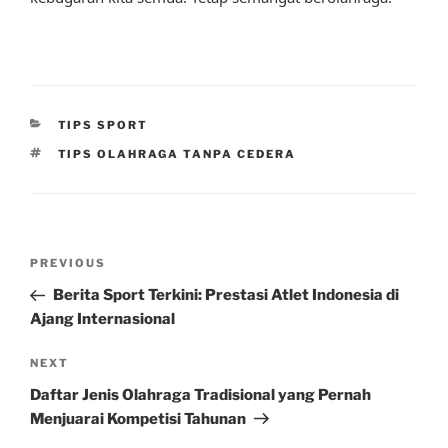
CATEGORIES
TIPS SPORT
TAGS
TIPS OLAHRAGA TANPA CEDERA
Post
Previous
PREVIOUS
navigation
Post
Berita Sport Terkini: Prestasi Atlet Indonesia di
Ajang Internasional
Next
NEXT
Post
Daftar Jenis Olahraga Tradisional yang Pernah
Menjuarai Kompetisi Tahunan