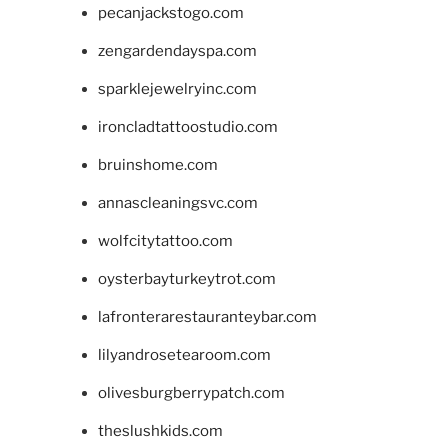
pecanjackstogo.com
zengardendayspa.com
sparklejewelryinc.com
ironcladtattoostudio.com
bruinshome.com
annascleaningsvc.com
wolfcitytattoo.com
oysterbayturkeytrot.com
lafronterarestauranteybar.com
lilyandrosetearoom.com
olivesburgberrypatch.com
theslushkids.com