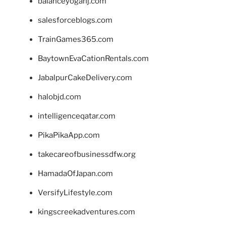
balanceyoganj.com
salesforceblogs.com
TrainGames365.com
BaytownEvaCationRentals.com
JabalpurCakeDelivery.com
halobjd.com
intelligenceqatar.com
PikaPikaApp.com
takecareofbusinessdfw.org
HamadaOfJapan.com
VersifyLifestyle.com
kingscreekadventures.com