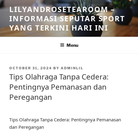
Skip
LILYANDROSETEAROOM –
to
INFORMASI SEPUTAR SPORT
content
YANG TERKINI HARI INI
Menu
POSTED
OCTOBER 31, 2024
BY
ADMINLIL
ON
Tips Olahraga Tanpa Cedera:
Pentingnya Pemanasan dan
Peregangan
Tips Olahraga Tanpa Cedera: Pentingnya Pemanasan
dan Peregangan