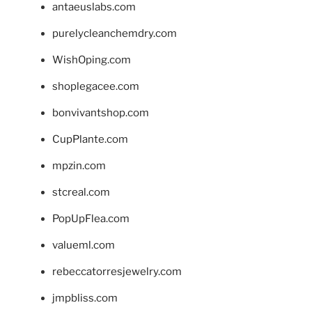
antaeuslabs.com
purelycleanchemdry.com
WishOping.com
shoplegacee.com
bonvivantshop.com
CupPlante.com
mpzin.com
stcreal.com
PopUpFlea.com
valueml.com
rebeccatorresjewelry.com
jmpbliss.com